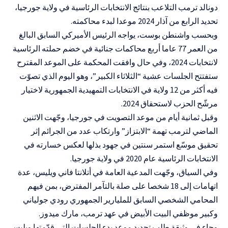
دونالد ترمب التلاعب بنتائج الانتخابات الرئاسية في ولاية جورجيا،
تحديد الرابع من آذار 2024 موعدا لبدء محاكمته.
وبحسب واشنطن بوست، يواجه الرئيس الأميركي السابق البالغ
من العمر 77 عاما أربع محاكمات جنائية في خضم حملته الرئاسية
لانتخابات 2024، وفي حال وافقت المحكمة على الموعد المقترح
ستفتتح الجلسات عشية “الثلاثاء الكبير”، وهو اليوم الذي تصوّت
فيه أكثر من 12 ولاية في الانتخابات التمهيدية الجمهورية لاختيار
مرشّح الحزب لاستحقاق 2024.
وقبل ثمانية أيام من موعد التصويت في جورجيا، وجّهت الاثنين
الماضي لترمب تهمة “الابتزاز” وارتكاب عدد من الجرائم إثر
تحقيق موسّع استمر سنتين في جهود بذلها لعكس خسارته في
الانتخابات الرئاسية عام 2020 في ولاية جورجيا.
وفي السياق، وجّهت المدعية العامة في أتلانتا فاني ويليس، عدة
اتهامات إلى 18 شخصا على صلة بالتآمر المفترض، بمن فيهم
المحامي الشخصي السابق للمليارير الجمهوري رودي جولياني
وكبير موظفي البيت الأبيض في عهد ترمب، مارك ميدوز.
وجاء في وثيقة طلب تحديد موعد بدء الجلسات التي قدّمتها ويليس