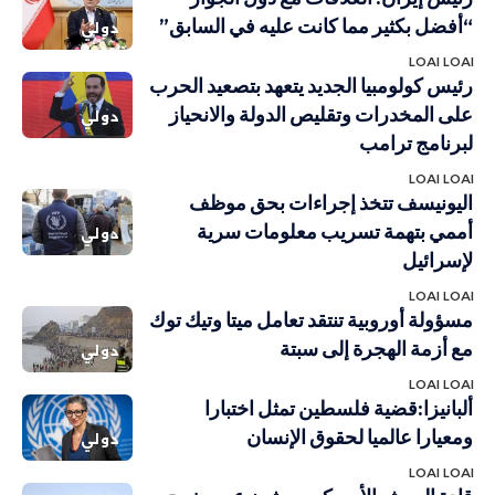
“أفضل بكثير مما كانت عليه في السابق”
دولي
LOAI LOAI
رئيس كولومبيا الجديد يتعهد بتصعيد الحرب
على المخدرات وتقليص الدولة والانحياز
دولي
لبرنامج ترامب
LOAI LOAI
اليونيسف تتخذ إجراءات بحق موظف
أممي بتهمة تسريب معلومات سرية
دولي
لإسرائيل
LOAI LOAI
مسؤولة أوروبية تنتقد تعامل ميتا وتيك توك
مع أزمة الهجرة إلى سبتة
دولي
LOAI LOAI
ألبانيزا:قضية فلسطين تمثل اختبارا
ومعيارا عالميا لحقوق الإنسان
دولي
LOAI LOAI