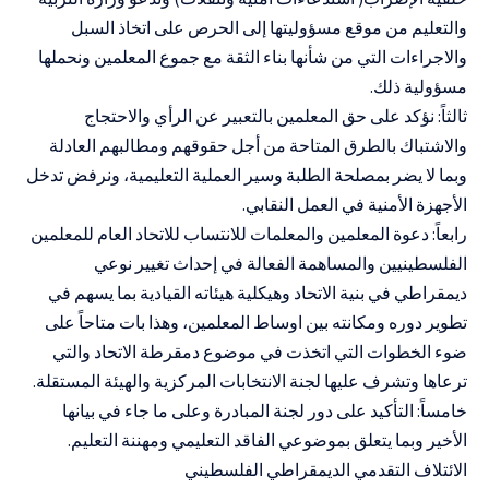
والتعليم من موقع مسؤوليتها إلى الحرص على اتخاذ السبل
والاجراءات التي من شأنها بناء الثقة مع جموع المعلمين ونحملها
مسؤولية ذلك.
ثالثاً: نؤكد على حق المعلمين بالتعبير عن الرأي والاحتجاج
والاشتباك بالطرق المتاحة من أجل حقوقهم ومطالبهم العادلة
وبما لا يضر بمصلحة الطلبة وسير العملية التعليمية، ونرفض تدخل
الأجهزة الأمنية في العمل النقابي.
رابعاً: دعوة المعلمين والمعلمات للانتساب للاتحاد العام للمعلمين
الفلسطينيين والمساهمة الفعالة في إحداث تغيير نوعي
ديمقراطي في بنية الاتحاد وهيكلية هيئاته القيادية بما يسهم في
تطوير دوره ومكانته بين اوساط المعلمين، وهذا بات متاحاً على
ضوء الخطوات التي اتخذت في موضوع دمقرطة الاتحاد والتي
ترعاها وتشرف عليها لجنة الانتخابات المركزية والهيئة المستقلة.
خامساً: التأكيد على دور لجنة المبادرة وعلى ما جاء في بيانها
الأخير وبما يتعلق بموضوعي الفاقد التعليمي ومهننة التعليم.
الائتلاف التقدمي الديمقراطي الفلسطيني