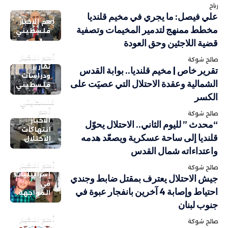
رباح
علي فيصل: ما يجري في مخيم قلنديا
أهم الاخبار
مخطط ممنهج لتدمير المخيمات وتصفية
فلسطيني
قضية اللاجئين وحق العودة
أهم الاخبار
صالح شوكة
تقارير
تقرير خاص | مخيم قلنديا.. بوابة القدس
ودراسات
الشمالية وعقدة الاحتلال التي عصيَت على
فلسطيني
الكسر
فلسطيني
أهم
صالح شوكة
الاخبار
“محدث ” لليوم الثاني.. الاحتلال يحوّل
انتهاكات
قلنديا إلى ساحة عسكرية ويصعّد هدمه
الاحتلال
واعتداءاته شمال القدس
أهم الاخبار
صالح شوكة
إسرائيليات
جيش الاحتلال يعترف بمقتل ضابط وجندي
في
احتياط وإصابة 4 آخرين بانفجار عبوة في
المواجهة
جنوب لبنان
أهم الاخبار
صالح شوكة