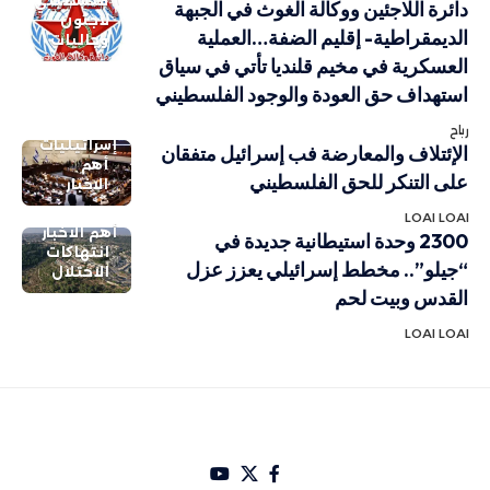
فلسطيني
دائرة اللاجئين ووكالة الغوث في الجبهة
لاجئون
الديمقراطية- إقليم الضفة…العملية
وجاليات
العسكرية في مخيم قلنديا تأتي في سياق
استهداف حق العودة والوجود الفلسطيني
رباح
إسرائيليات
الإئتلاف والمعارضة فب إسرائيل متفقان
أهم
على التنكر للحق الفلسطيني
الاخبار
LOAI LOAI
أهم الاخبار
2300 وحدة استيطانية جديدة في
انتهاكات
“جيلو”.. مخطط إسرائيلي يعزز عزل
الاحتلال
القدس وبيت لحم
LOAI LOAI