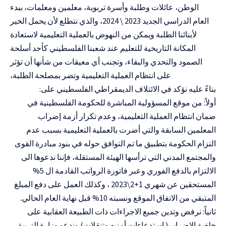
الوطن، عائلات وطلبة وأسرة تربوية، معلمين ومعلمات، ببدء
العام الدراسي الجديد 2023 \ 2024، والذي نتطلع لأن يحمل الخير
لأبنائنا الطلبة ويمكن من النهوض بالعملية التعليمية لاستعادة
المكانة التاريخية للتعليم عند شعبنا الفلسطيني كأحد أسلحة
الصمود والتحدي والبقاء، وتجنب أي معيقات من شأنها أن تؤثر
على انتظام العملية التعليمية وتضر بمصلحة الطلبة،
بناءً عليه نؤكد في الائتلاف الديمقراطي الفلسطيني على:
أولاً: من موقع المسؤولية المباشرة للحكومة الفلسطينية في
ضمان انتظام العملية التعليمية، وعدم تكرار أزمة إضراب
المعلمين السابقة والتي أضرت بالعملية التعليمية بسبب عدم
التزام الحكومة بتطبيق ما تم التوافق حوله في بنود مبادرة القوى
والمجتمع المدني التي ترأسها الهيئة المستقلة، فإننا ندعوها الى
الالتزام بالدفع الفوري وعبر فاتورة الرواتب القادمة ال 5%
المستحقين عن شهري 1+2\2023 ، وكذلك العمل على دفع المبلغ
المتبقي من الاتفاق الموقع ونسبته 10% قبل نهاية العام الحالي.
ثانياً: نرفض وتدين جميع الاجراءات ذات الطبيعة العقابية على
خلفية الإضراب( استدعاءات أمنيه وتنقلات) وندعو وزارة التربية