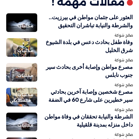
مقالات مهمة !
العثور على جثمان مواطن في بيرزيت..
والشرطة والنيابة تباشران التحقيق
محليات
صالح شوكة
وفاة طفل بحادث دعس في بلدة الشيوخ
شرق الخليل
محليات
صالح شوكة
مصرع مواطن وإصابة أخرى بحادث سير
جنوب نابلس
محليات
صالح شوكة
مصرع شخصين وإصابة آخرين بحادثي
محليات
سير خطيرين على شارع 60 في الضفة
فلسطيني
صالح شوكة
الشرطة والنيابة تحققان في وفاة مواطن
داخل منزله بمدينة قلقيلية
محليات
صالح شوكة