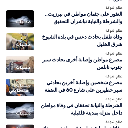
صالح شوكة
العثور على جثمان مواطن في بيرزيت..
والشرطة والنيابة تباشران التحقيق
محليات
صالح شوكة
وفاة طفل بحادث دعس في بلدة الشيوخ
شرق الخليل
محليات
صالح شوكة
مصرع مواطن وإصابة أخرى بحادث سير
جنوب نابلس
محليات
صالح شوكة
مصرع شخصين وإصابة آخرين بحادثي
محليات
سير خطيرين على شارع 60 في الضفة
فلسطيني
صالح شوكة
الشرطة والنيابة تحققان في وفاة مواطن
داخل منزله بمدينة قلقيلية
محليات
صالح شوكة