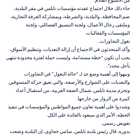
جاء ذلك خلال اجتماع عقدته مؤسسات نابلس في مقر البلدية،
ضم المحافظة، والبلدية، والشرطة، وبمشاركة الغرفة التجارية،
وملتقى رجال الأعمال، ولجنة التنسيق الفصائلي، ولجنة
المؤسسات والفعاليات.
تغول التجاوزات..
وأكد المتحدثون في الاجتماع أن إزالة التعديات، وتنظيم الأسواق،
يجب أن تكون “خطة مستدامة، وليست حملة لفترة محدودة تنتهي
بأجل محدد”.
ونبهوا إلى أهمية وضع حد لـ “حالة التغول” في التجاوزات
والتعديات على الشوارع والأرصفة، والتي تعيق حركة المتسوقين
وتحرم مدينة نابلس، شمال الضفة الغربية، من استقبال أعداد
كبيرة من الزوار من خارجها.
وشددوا على أهمية تعاون جميع المواطنين والمؤسسات في تنفيذ
الخطة، الأمر الذي سيعود بالفائدة على الكل.
تفويض رسمي..
بدوره، قال رئيس بلدية نابلس، سامي حجاوي، إن البلدية وضعت