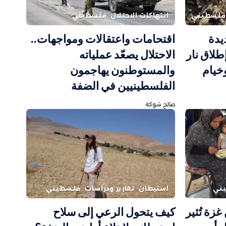
فلسطيني
انتهاكات الاحتلال
فلسطيني
يدة
اقتحامات واعتقالات ومواجهات..
طلاق نار
الاحتلال يصعّد عملياته
خيام
والمستوطنون يهاجمون
الفلسطينيين في الضفة
صالح شوكة
ني
استيطان
تقارير ودراسات
فلسطيني
ة تُثير
كيف يتحول الرعي إلى سلاح