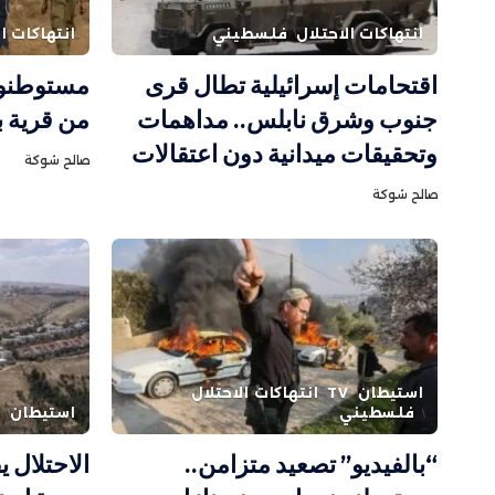
انتهاكات الاحتلال
فلسطيني
انتهاكات ال
اقتحامات إسرائيلية تطال قرى
مستوطنون 
جنوب وشرق نابلس.. مداهمات
من قرية 
وتحقيقات ميدانية دون اعتقالات
صالح شوكة
صالح شوكة
استيطان
TV
انتهاكات الاحتلال
فلسطيني
استيطان
ف
“بالفيديو” تصعيد متزامن..