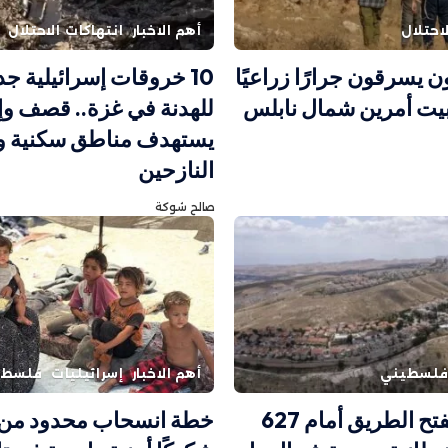
احتلال
أهم الاخبار
انتهاكات الاحتلال
يسرقون جرارًا زراعيًا
10 خروقات إسرائيلية جد
بيت أمرين شمال نابلس
للهدنة في غزة.. قصف وإ
يستهدف مناطق سكنية و
النازحين
صالح شوكة
لسطيني
أهم الاخبار
إسرائيليات
فلسطي
الاحتلال يفتح الطريق أمام 627
خطة انسحاب محدود من غز