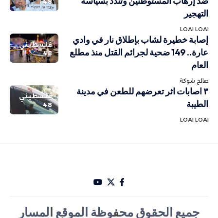
ضد إرهاب المستوطنين وتندد بسياسة
48
التهجير
LOAI LOAI
إصابة خطيرة لشاب بإطلاق نار في وادي
فلسطيني
عارة.. 149 ضحية لجرائم القتل منذ مطلع
48
العام
صالح شوكة
٣ اصابات اثر تعرضهم للطعن في مدينة
فلسطيني
الطيبة
48
LOAI LOAI
جميع الحقوق مح
ف
وظة الموقع
ا
لمسار