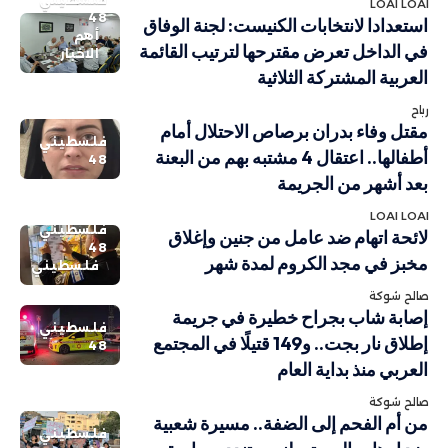
LOAI LOAI
48
استعدادا لانتخابات الكنيست: لجنة الوفاق
أهم
في الداخل تعرض مقترحها لترتيب القائمة
الاخبار
العربية المشتركة الثلاثية
رباح
مقتل وفاء بدران برصاص الاحتلال أمام
فلسطيني
أطفالها.. اعتقال 4 مشتبه بهم من البعنة
48
بعد أشهر من الجريمة
LOAI LOAI
فلسطيني
لائحة اتهام ضد عامل من جنين وإغلاق
48
مخبز في مجد الكروم لمدة شهر
فلسطيني
صالح شوكة
إصابة شاب بجراح خطيرة في جريمة
فلسطيني
إطلاق نار بجت.. و149 قتيلًا في المجتمع
48
العربي منذ بداية العام
صالح شوكة
من أم الفحم إلى الضفة.. مسيرة شعبية
فلسطيني