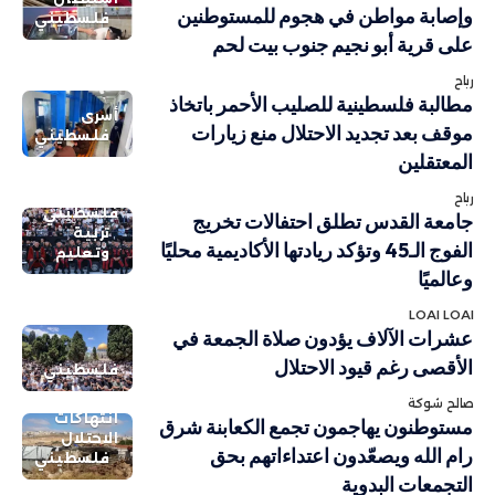
وإصابة مواطن في هجوم للمستوطنين
فلسطيني
على قرية أبو نجيم جنوب بيت لحم
رباح
مطالبة فلسطينية للصليب الأحمر باتخاذ
أسرى
موقف بعد تجديد الاحتلال منع زيارات
فلسطيني
المعتقلين
رباح
فلسطيني
جامعة القدس تطلق احتفالات تخريج
تربية
الفوج الـ45 وتؤكد ريادتها الأكاديمية محليًا
وتعليم
وعالميًا
LOAI LOAI
عشرات الآلاف يؤدون صلاة الجمعة في
الأقصى رغم قيود الاحتلال
فلسطيني
صالح شوكة
انتهاكات
مستوطنون يهاجمون تجمع الكعابنة شرق
الاحتلال
رام الله ويصعّدون اعتداءاتهم بحق
فلسطيني
التجمعات البدوية