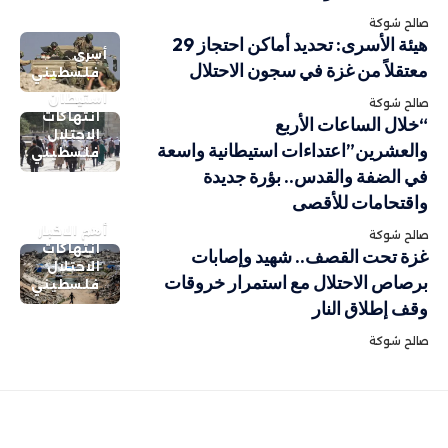
صالح شوكة
هيئة الأسرى: تحديد أماكن احتجاز 29
أسرى
معتقلاً من غزة في سجون الاحتلال
فلسطيني
استيطان
صالح شوكة
انتهاكات
“خلال الساعات الأربع
الاحتلال
والعشرين”اعتداءات استيطانية واسعة
فلسطيني
في الضفة والقدس.. بؤرة جديدة
واقتحامات للأقصى
أهم الاخبار
صالح شوكة
انتهاكات
غزة تحت القصف.. شهيد وإصابات
الاحتلال
برصاص الاحتلال مع استمرار خروقات
فلسطيني
وقف إطلاق النار
صالح شوكة