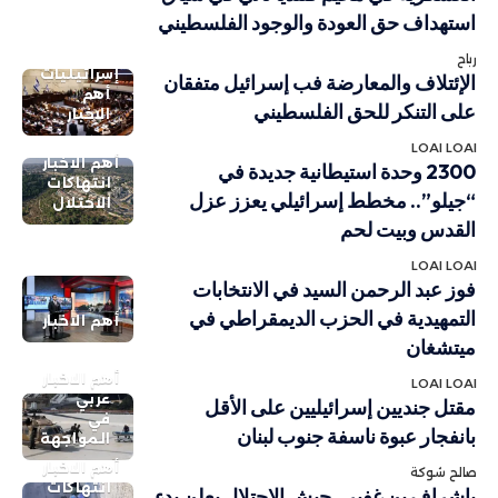
استهداف حق العودة والوجود الفلسطيني
رباح
إسرائيليات
الإئتلاف والمعارضة فب إسرائيل متفقان
أهم
على التنكر للحق الفلسطيني
الاخبار
LOAI LOAI
أهم الاخبار
2300 وحدة استيطانية جديدة في
انتهاكات
“جيلو”.. مخطط إسرائيلي يعزز عزل
الاحتلال
القدس وبيت لحم
LOAI LOAI
فوز عبد الرحمن السيد في الانتخابات
التمهيدية في الحزب الديمقراطي في
أهم الاخبار
ميتشغان
أهم الاخبار
LOAI LOAI
عربي
مقتل جنديين إسرائيليين على الأقل
في
بانفجار عبوة ناسفة جنوب لبنان
المواجهة
أهم الاخبار
صالح شوكة
انتهاكات
بإشراف بن غفير.. جيش الاحتلال يعلن بدء