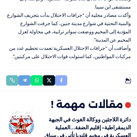
مستشفى ابن سينا.
وأكدت مصادر محلية أن “جرافات الاحتلال بدأت بتجريف الشوارع
والبنية التحتية في شوارع مدينة جنين، كما جرفت الشوارع
المؤدية إلى المخيم ووضعت سواتر ترابية، في محاولة لعزل
المخيم عن المدينة”.
وأضافت أن “جرافات الاحتلال العسكرية تعمدت تحطيم عدد من
مركبات المواطنين، كما استولت قوات الاحتلال على مركبتين”.
مقالات مهمة !
أهم الاخبار
فلسطيني
دائرة اللاجئين ووكالة الغوث في الجبهة
لاجئون
الديمقراطية- إقليم الضفة…العملية
وجاليات
العسكرية في مخيم قلنديا تأتي في سياق