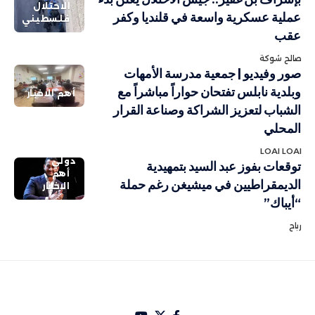
الاحتلال
عملية عسكرية واسعة في قلنديا وكفر
فلسطيني
عقب
صالح شوكة
صور وفيديو | جمعية مدرسة الأمهات
وبلدية نابلس تفتحان حواراً مباشراً مع
أهم الاخبار
الشباب لتعزيز الشراكة وصناعة القرار
المحلي
LOAI LOAI
دولي
توقعات بفوز عبد السيد بتمهيدية
أهم
الديمقراطيين في ميشيغن رغم حملة
الاخبار
“أيباك”
رباح