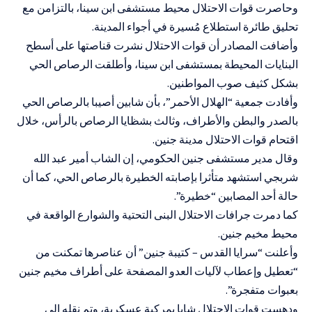
وحاصرت قوات الاحتلال محيط مستشفى ابن سينا، بالتزامن مع
تحليق طائرة استطلاع مُسيرة في أجواء المدينة.
وأضافت المصادر أن قوات الاحتلال نشرت قناصتها على أسطح
البنايات المحيطة بمستشفى ابن سينا، وأطلقت الرصاص الحي
بشكل كثيف صوب المواطنين.
وأفادت جمعية “الهلال الأحمر”، بأن شابين أصيبا بالرصاص الحي
بالصدر والبطن والأطراف، وثالث بشظايا الرصاص بالرأس، خلال
اقتحام قوات الاحتلال مدينة جنين.
وقال مدير مستشفى جنين الحكومي، إن الشاب أمير عبد الله
شربجي استشهد متأثرا بإصابته الخطيرة بالرصاص الحي، كما أن
حالة أحد المصابين “خطيرة”.
كما دمرت جرافات الاحتلال البنى التحتية والشوارع الواقعة في
محيط مخيم جنين.
وأعلنت “سرايا القدس – كتيبة جنين” أن عناصرها تمكنت من
“تعطيل وإعطاب لآليات العدو المصفحة على أطراف مخيم جنين
بعبوات متفجرة”.
ودهست قوات الاحتلال شابا بمركبة عسكرية، وتم نقله إلى