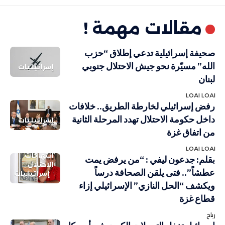
مقالات مهمة !
صحيفة إسرائيلية تدعي إطلاق “حزب
الله” مسيّرة نحو جيش الاحتلال جنوبي
إسرائيليات
لبنان
LOAI LOAI
رفض إسرائيلي لخارطة الطريق.. خلافات
داخل حكومة الاحتلال تهدد المرحلة الثانية
إسرائيليات
من اتفاق غزة
LOAI LOAI
انتهاكات
بقلم: جدعون ليفي : “من يرفض يمت
الاحتلال
عطشاً”.. فتى يلقن الصحافة درساً
إسرائيليات
ويكشف “الحل النازي” الإسرائيلي إزاء
قطاع غزة
رباح