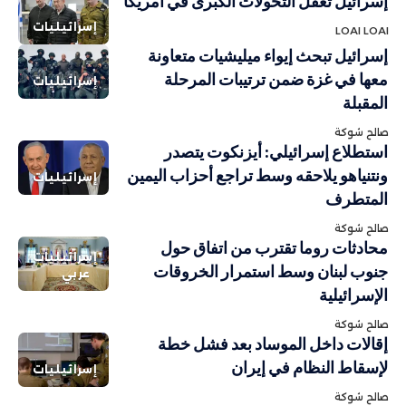
إسرائيل تغفل التحولات الكبرى في أمريكا
إسرائيليات
LOAI LOAI
إسرائيل تبحث إيواء ميليشيات متعاونة
معها في غزة ضمن ترتيبات المرحلة
إسرائيليات
المقبلة
صالح شوكة
استطلاع إسرائيلي: أيزنكوت يتصدر
ونتنياهو يلاحقه وسط تراجع أحزاب اليمين
إسرائيليات
المتطرف
صالح شوكة
محادثات روما تقترب من اتفاق حول
إسرائيليات
جنوب لبنان وسط استمرار الخروقات
عربي
الإسرائيلية
صالح شوكة
إقالات داخل الموساد بعد فشل خطة
لإسقاط النظام في إيران
إسرائيليات
صالح شوكة