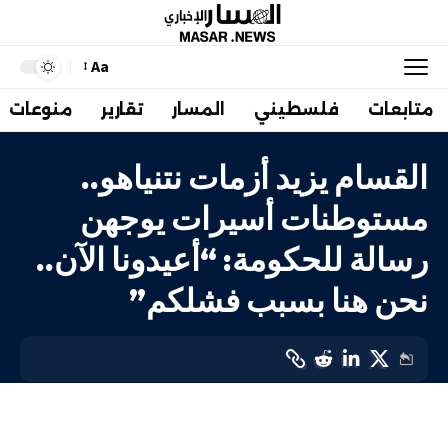
Aa
متابعات
فلسطيني
المسار
تقارير
منوعات
القسام يزيد أزمات نتنياهو..
مستوطنات أسيرات يوجهن
رسالة للحكومة: “أعيدونا الآن..
نحن هنا بسبب فشلكم”
إسرائيليات
LAST UPDATED: 30 أكتوبر، 2023 10:31 م