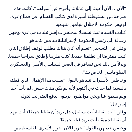
“الآن… الآن أعيدنا إلى عائلاتنا وأفرج عن أسراهم”، كانت هذه
صرخة من مستوطنة أسيرة لدى كتائب القسام، في قطاع غزة،
لرئيس حكومة الاحتلال بنيامين نتنياهو.
كتائب القسام تبث تسجيلا لمحتجزات إسرائيليات في غزة يوجهن
رسالة إلى رئيس الحكومة الإسرائيلية بنيامين نتانياهو
وقلن في التسجيل “نعلم أنه كان هناك مطلب لوقف إطلاق النار،
كنت مفترضًا أن تطلقنا جميعا، كنت ملزما بإطلاق سراحنا جميعا،
وبدلاً من ذلك نحن نسافر في العجز السياسي الأمني والعسكري
الدبلوماسي الخاص بك”.
وخاطبن الأسيرات نتنياهو بالقول “بسبب هذا الإهمال الذي فعلته
بالنسبة لما حدث في أكتوبر لأنه لم يكن هناك جيش، لم يأت أحد
ولم يسمع عنا ونحن مواطنون بريئون ندفع الضرائب لدولة
إسرائيل”.
وقلن “أنت تقتلنا، أنت ستقتل، هل تريد أن تقتلنا جميعًا؟ أنت تريد
أن تقتلنا جميعًا، أنت تريد قتلنا جميعًا”.
وختمن حديثهن بالقول “حررنا الآن، حرر الأسرى الفلسطينيين…