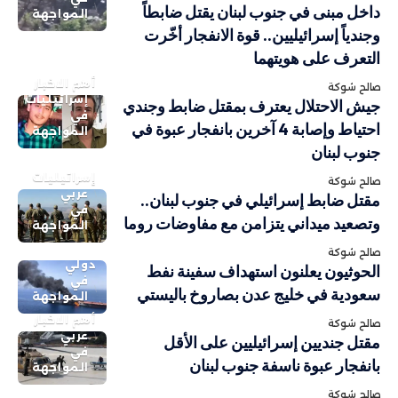
داخل مبنى في جنوب لبنان يقتل ضابطاً
المواجهة
وجندياً إسرائيليين.. قوة الانفجار أخّرت
التعرف على هويتهما
أهم الاخبار
صالح شوكة
إسرائيليات
جيش الاحتلال يعترف بمقتل ضابط وجندي
في
احتياط وإصابة 4 آخرين بانفجار عبوة في
المواجهة
جنوب لبنان
إسرائيليات
صالح شوكة
عربي
مقتل ضابط إسرائيلي في جنوب لبنان..
في
وتصعيد ميداني يتزامن مع مفاوضات روما
المواجهة
صالح شوكة
دولي
الحوثيون يعلنون استهداف سفينة نفط
في
سعودية في خليج عدن بصاروخ باليستي
المواجهة
أهم الاخبار
صالح شوكة
عربي
مقتل جنديين إسرائيليين على الأقل
في
بانفجار عبوة ناسفة جنوب لبنان
المواجهة
صالح شوكة