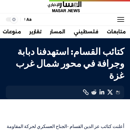
Aa
متابعات
فلسطيني
المسار
تقارير
منوعات
كتائب القسام: استهدفنا دبابة
وجرافة في محور شمال غرب
غزة
في المواجهة
LAST UPDATED: 2 نوفمبر، 2023 4:15 ص
أعلنت كتائب عز الدين القسام -الجناح العسكري لحركة المقاومة