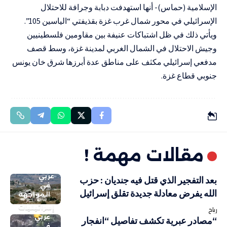
الإسلامية (حماس)- أنها استهدفت دبابة وجرافة للاحتلال
الإسرائيلي في محور شمال غرب غزة بقذيفتي “الياسين 105”.
ويأتي ذلك في ظل اشتباكات عنيفة بين مقاومين فلسطينيين
وجيش الاحتلال في الشمال الغربي لمدينة غزة، وسط قصف
مدفعي إسرائيلي مكثف على مناطق عدة أبرزها شرق خان يونس
جنوبي قطاع غزة.
مقالات مهمة !
عربي
بعد التفجير الذي قتل فيه جنديان : حزب
في
الله يفرض معادلة جديدة تقلق إسرائيل
المواجهة
إسرائيليات
رباح
عربي
“مصادر عبرية تكشف تفاصيل “انفجار
في