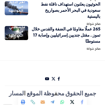
أهم الاخبار
الحوثيون يعلنون استهداف ناقلة نفط
في
سعودية في البحر الأحمر بصواريخ
المواجهة
باليستية
صالح شوكة
فلسطيني
265 عملًا مقاومًا في الضفة والقدس خلال
في
تموز.. مقتل جنديين إسرائيليين وإصابة 17
المواجهة
مستوطنًا
صالح شوكة
جميع الحقوق مح
ف
وظة الموقع
ا
لمسار
الأخباري تصميم Hakam