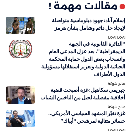
مقالات مهمة !
إسلام آباد: جهود دبلوماسية متواصلة
لإيجاد حل دائم وشامل بشأن هرمز
دولي
LOAI LOAI
“الدائرة القانونية في الجبهة
دولي
الديمقراطية”، بعد عزل المدعي العام
فلسطيني
وانسحاب بعض الدول حماية المحكمة
الجنائية الدولية وتعزيز استقلالها مسؤولية
الدول الأطراف
صالح شوكة
جيريمي سكاهيل: غزة أصبحت قضية
أخلاقية مفصلية لجيل من الناخبين الشباب
دولي
صالح شوكة
غزة تغيّر المشهد السياسي الأمريكي..
خسائر متتالية لمرشحي “أيباك”
دولي
LOAI LOAI