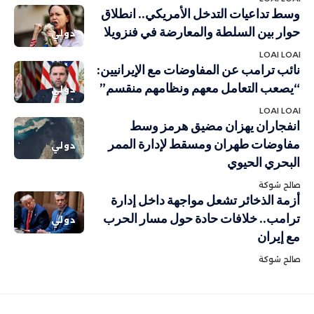
وسط تداعيات التدخل الأمريكي.. انطلاق
حوار بين السلطة والمعارضة في فنزويلا
دولي
LOAI LOAI
نائب ترامب عن المفاوضات مع الإيرانيين:
“يصعب التعامل معهم ونظامهم منقسم”
دولي
LOAI LOAI
انفجاران يهزان مضيق هرمز وسط
مفاوضات طهران ومسقط لإدارة الممر
دولي
البحري الحيوي
صالح شوكة
أزمة الذخائر تشعل مواجهة داخل إدارة
ترامب.. خلافات حادة حول مسار الحرب
دولي
مع إيران
صالح شوكة