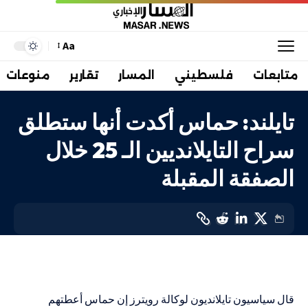
Aa
متابعات
فلسطيني
المسار
تقارير
منوعات
تايلند: حماس أكدت أنها ستطلق
سراح التايلانديين الـ 25 خلال
الصفقة المقبلة
دولي
LAST UPDATED: 16 نوفمبر، 2023 2:18 م
قال سياسيون تايلانديون لوكالة رويترز إن حماس أعطتهم