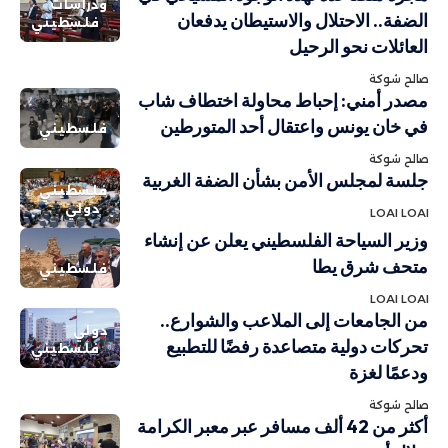
ودراسات
الضفة.. الاحتلال والاستيطان يدفعان
فلسطيني
العائلات نحو الرحيل
صالح شوكة
مصدر أمني: إحباط محاولة اختطاف شاب
في خان يونس واعتقال أحد المتورطين
فلسطيني
صالح شوكة
جلسة لمجلس الأمن بشأن الضفة الغربية
فلسطيني
دولي
LOAI LOAI
وزير السياحة الفلسطيني يعلن عن إنشاء
متحف شرق يطا
فلسطيني
LOAI LOAI
من الجامعات إلى الملاعب والشوارع..
دولي
تحركات دولية متصاعدة رفضًا للتطبيع
فلسطيني
ودعمًا لغزة
صالح شوكة
أكثر من 42 ألف مسافر عبر معبر الكرامة