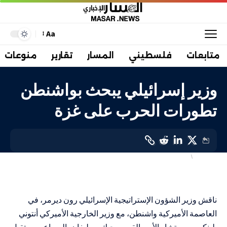
Aa
متابعات
فلسطيني
المسار
تقارير
منوعات
وزير إسرائيلي يبحث بواشنطن
تطورات الحرب على غزة
إسرائيليات
دولي
LAST UPDATED: 27 ديسمبر، 2023 8:25 ص
ناقش وزير الشؤون الإستراتيجية الإسرائيلي رون ديرمر، في
العاصمة الأميركية واشنطن، مع وزير الخارجية الأميركي أنتوني
بلينكن، ومستشار الأمن القومي جيك سوليفان، الصراع ومستقبل