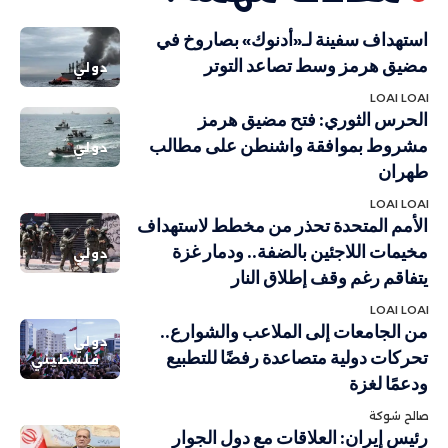
استهداف سفينة لـ«أدنوك» بصاروخ في
مضيق هرمز وسط تصاعد التوتر
دولي
LOAI LOAI
الحرس الثوري: فتح مضيق هرمز
مشروط بموافقة واشنطن على مطالب
دولي
طهران
LOAI LOAI
الأمم المتحدة تحذر من مخطط لاستهداف
مخيمات اللاجئين بالضفة.. ودمار غزة
دولي
يتفاقم رغم وقف إطلاق النار
LOAI LOAI
من الجامعات إلى الملاعب والشوارع..
دولي
تحركات دولية متصاعدة رفضًا للتطبيع
فلسطيني
ودعمًا لغزة
صالح شوكة
رئيس إيران: العلاقات مع دول الجوار