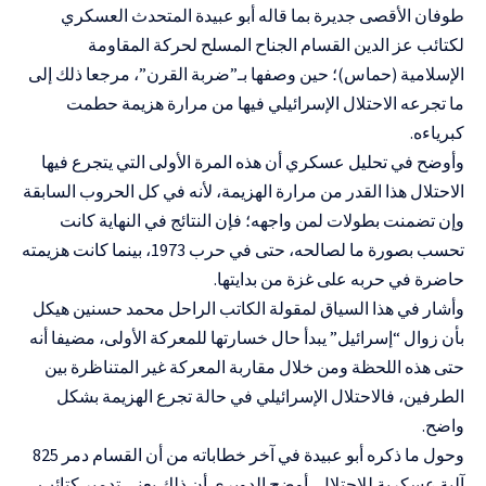
طوفان الأقصى جديرة بما قاله أبو عبيدة المتحدث العسكري
لكتائب عز الدين القسام الجناح المسلح لحركة المقاومة
الإسلامية (حماس)؛ حين وصفها بـ”ضربة القرن”، مرجعا ذلك إلى
ما تجرعه الاحتلال الإسرائيلي فيها من مرارة هزيمة حطمت
كبرياءه.
وأوضح في تحليل عسكري أن هذه المرة الأولى التي يتجرع فيها
الاحتلال هذا القدر من مرارة الهزيمة، لأنه في كل الحروب السابقة
وإن تضمنت بطولات لمن واجهه؛ فإن النتائج في النهاية كانت
تحسب بصورة ما لصالحه، حتى في حرب 1973، بينما كانت هزيمته
حاضرة في حربه على غزة من بدايتها.
وأشار في هذا السياق لمقولة الكاتب الراحل محمد حسنين هيكل
بأن زوال “إسرائيل” يبدأ حال خسارتها للمعركة الأولى، مضيفا أنه
حتى هذه اللحظة ومن خلال مقاربة المعركة غير المتناظرة بين
الطرفين، فالاحتلال الإسرائيلي في حالة تجرع الهزيمة بشكل
واضح.
وحول ما ذكره أبو عبيدة في آخر خطاباته من أن القسام دمر 825
آلية عسكرية للاحتلال، أوضح الدويري أن ذلك يعني تدمير كتائب