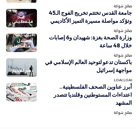
صالح شوكة
جامعة القدس تختتم تخريج الفوج الـ45
وتؤكد مواصلة مسيرة التميز الأكاديمي
فلسطيني
صالح شوكة
انتهاكات
وزارة الصحة بغزة: شهيدان و6 إصابات
الاحتلال
خلال 48 ساعة
فلسطيني
صالح شوكة
باكستان تدعو لتوحيد العالم الإسلامي في
مواجهة إسرائيل
أهم الاخبار
LOAI LOAI
أبرز عناوين الصحف الفلسطينية..
اعتداءات المستوطنين وقلنديا تتصدر
فلسطيني
المشهد
صالح شوكة