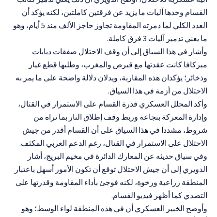
القسام وحدها آليات ما يزيد عن فرقتين كاملتين، لكنه يؤكد أن
العدد الكلي لما دمرته المقاومة تجاوز حاجز الألف منذ 5 أيام، وهو
ما يعني تدمير آليات 3 فرق كاملة.
وأشار في هذا السياق إلى أن وقف الاحتلال صفقات دبابات
ميركافا كانت عقدتها مع قبرص والمغرب، وطلبها قطع غيار
وذخائر؛ يؤكدان هذه المقاربة، ويدلان دلالة واضحة على ما يمر به
الاحتلال من أزمة في هذا السياق.
وأكد المحلل العسكري قدرة القسام على الاستمرار في القتال،
وإدارة المعركة بنجاعة وربط وقف إطلاق النار بما تراه من
شروط، مشددا في هذا السياق على أن القسام أقدر من جيش
الاحتلال على الاستمرار في القتال، رغم الدعم الغربي المكثف.
وفي سياق حديثه عن المعارك الدائرة في مخيم البريج، أشار
الدويري إلى أن جيش الاحتلال توقع أن تكون الأمور أسهل باعتبار
المنطقة زراعية ورخوة، لكنه فوجئ بأداء المقاومة وقدرتها على
التصدي كما أظهر فيديو القسام.
وأوضح الخبير العسكري أن في هذه المنطقة لواء الوسط؛ وهو