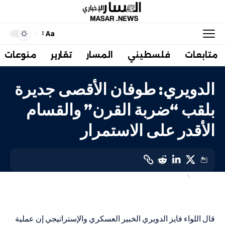
Aa
متابعات
فلسطيني
المسار
تقارير
منوعات
الدويري: طوفان الأقصى جديرة
بلقب “ضربة القرن” والقسام
الأقدر على الاستمرار
فلسطيني
أهم الاخبار
LAST UPDATED: 29 ديسمبر، 2023 11:30 ص
قال اللواء فايز الدويري الخبير العسكري والإستراتيجي إن عملية