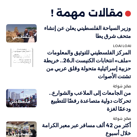
مقالات مهمة !
وزير السياحة الفلسطيني يعلن عن إنشاء
متحف شرق يطا
فلسطيني
LOAI LOAI
أهم الاخبار
المركز الفلسطيني للتوثيق والمعلومات
تقارير
«ملف» انتخابات الكنيست الـ26.. خريطة
ودراسات
حزبية إسرائيلية متحولة وقلق عربي من
تشتت الأصوات
صالح شوكة
من الجامعات إلى الملاعب والشوارع..
دولي
تحركات دولية متصاعدة رفضًا للتطبيع
فلسطيني
ودعمًا لغزة
صالح شوكة
أكثر من 42 ألف مسافر عبر معبر الكرامة
خلال أسبوع
فلسطيني