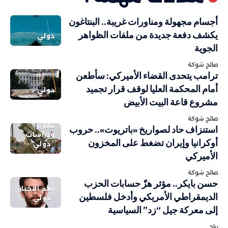
أجسام مجهولة ومناورات غريبة.. البنتاغون
يكشف دفعة جديدة من ملفات الظواهر
دولي
الجوية
صالح شوكة
ترامب يتحدى القضاء الأميركي: سأطعن
أمام المحكمة العليا لوقف قرار تجميد
دولي
مشروع قاعة البيت الأبيض
صالح شوكة
تقارير
استنزاف حاد لصواريخ «باتريوت».. حروب
ودراسات
أوكرانيا وإيران تضغط على المخزون
دولي
الأميركي
صالح شوكة
حسن بايكر.. مؤثر هزّ حسابات الحزب
أهم الاخبار
الديمقراطي الأمريكي وأدخل فلسطين
دولي
إلى معركة جيل “زد” السياسية
رباح