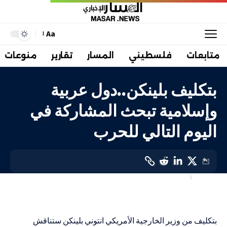
Aa
متابعات
فلسطيني
المسار
تقارير
منوعات
بتكليف بلينكن..دول عربية
وإسلامية تبحث المشاركة في
اليوم التالي للحرب
أهم الاخبار
دولي
LAST UPDATED: 9 يناير، 2024 11:46 ص
بتكليف من وزير الخارجية الأمريكي انتوني بلينكن ستناقش