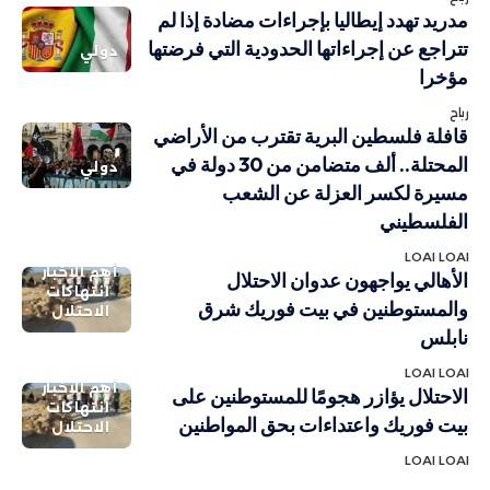
مدريد تهدد إيطاليا بإجراءات مضادة إذا لم
تتراجع عن إجراءاتها الحدودية التي فرضتها
دولي
مؤخرا
رباح
قافلة فلسطين البرية تقترب من الأراضي
المحتلة.. ألف متضامن من 30 دولة في
دولي
مسيرة لكسر العزلة عن الشعب
الفلسطيني
LOAI LOAI
أهم الاخبار
الأهالي يواجهون عدوان الاحتلال
انتهاكات
والمستوطنين في بيت فوريك شرق
الاحتلال
نابلس
LOAI LOAI
أهم الاخبار
الاحتلال يؤازر هجومًا للمستوطنين على
انتهاكات
بيت فوريك واعتداءات بحق المواطنين
الاحتلال
LOAI LOAI