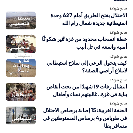
صالح شوكة
الاحتلال يفتح الطريق أمام 627 وحدة
استيطان
استيطانية جديدة شمال رام الله
فلسطيني
صالح شوكة
أهم الاخبار
خطة انسحاب محدود من غزة تُثير شكوكًا
إسرائيليات
أمنية واسعة في تل أبيب
فلسطيني
استيطان
صالح شوكة
تقارير
كيف يتحول الرعي إلى سلاح استيطاني
ودراسات
لابتلاع أراضي الضفة؟
فلسطيني
صالح شوكة
انتشال رفات 19 شهيدًا من تحت أنقاض
بناية في غزة.. غالبيتهم نساء وأطفال
فلسطيني
صالح شوكة
الضفة الغربية: 15 إصابة برصاص الاحتلال
في طوباس و4 برصاص المستوطنين في
فلسطيني
مسافر يطا