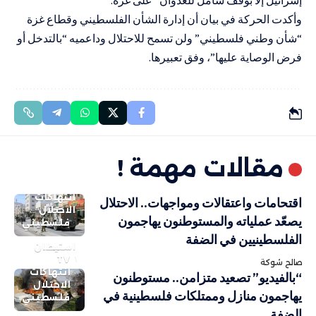
وأكدت الحركة في بيان أن إدارة الشأن الفلسطيني وقطاع غزة
“شأن وطني فلسطيني” ولن تسمح للاحتلال وداعميه “بالتدخل أو
فرض الوصاية عليها”، وفق تعبيرها.
مقالات مهمة !
انتهاكات
اقتحامات واعتقالات ومواجهات.. الاحتلال
الاحتلال
يصعّد عملياته والمستوطنون يهاجمون
فلسطيني
الفلسطينيين في الضفة
استيطان
TV
صالح شوكة
انتهاكات
“بالفيديو” تصعيد متزامن.. مستوطنون
الاحتلال
يهاجمون منازل وممتلكات فلسطينية في
فلسطيني
الضفة