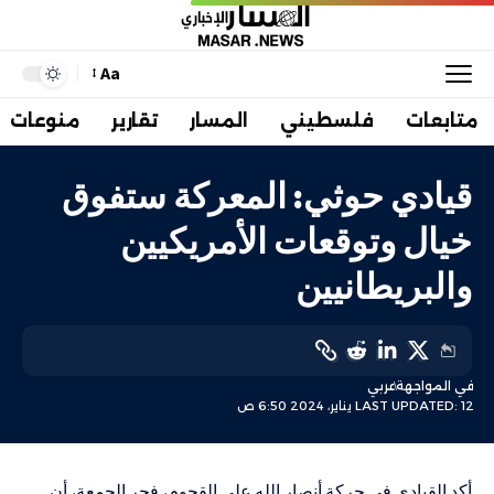
Aa
متابعات
فلسطيني
المسار
تقارير
منوعات
قيادي حوثي: المعركة ستفوق
خيال وتوقعات الأمريكيين
والبريطانيين
في المواجهة
عربي
LAST UPDATED: 12 يناير، 2024 6:50 ص
أكد القيادي في حركة أنصار الله علي القحوم، فجر الجمعة، أن