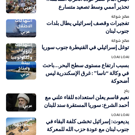
تحذير أممي وسط تصعيد متسارع
عربي
صالح شوكة
انتهاكات
تفجيرات وقصف إسرائيلي يطال بلدات
الاحتلال
جنوب لبنان
عربي
صالح شوكة
انتهاكات
توغل إسرائيلي في القنيطرة جنوب سوريا
الاحتلال
علوم
عربي
LOAI LOAI
وتكنولوجيا
بيئة
بسبب ارتفاع مستوى سطح البحر…باحث
ومناخ
في وكالة “ناسا” : غرق الإسكندرية ليس
عربي
أضحوكة
رباح
نعيم قاسم يعلن استعداده للقاء علني مع
أحمد الشرع: سوريا المستقرة سند للبنان
عربي
LOAI LOAI
في
يديعوت: إسرائيل تخشى كلفة البقاء في
المواجهة
جنوب لبنان مع عودة حزب الله للمعركة
عربي