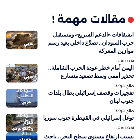
مقالات مهمة !
انشقاقات «الدعم السريع» ومستقبل
حرب السودان.. تصدّع داخلي يعيد رسم
عربي
موازين المعركة
LOAI LOAI
اليمن أمام خطر عودة الحرب الشاملة..
تحذير أممي وسط تصعيد متسارع
عربي
صالح شوكة
انتهاكات
تفجيرات وقصف إسرائيلي يطال بلدات
الاحتلال
جنوب لبنان
عربي
صالح شوكة
انتهاكات
توغل إسرائيلي في القنيطرة جنوب سوريا
الاحتلال
علوم
عربي
LOAI LOAI
وتكنولوجيا
بيئة
بسبب ارتفاع مستوى سطح البحر…باحث
ومناخ