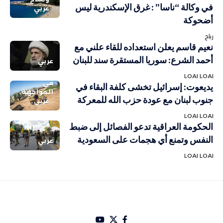
في وكالة “ناسا” : غرق الإسكندرية ليس
عربي
أضحوكة
رباح
نعيم قاسم يعلن استعداده للقاء علني مع
أحمد الشرع: سوريا المستقرة سند للبنان
عربي
LOAI LOAI
في
يديعوت: إسرائيل تخشى كلفة البقاء في
المواجهة
جنوب لبنان مع عودة حزب الله للمعركة
عربي
LOAI LOAI
الحكومة العراقية تدعو الفصائل إلى ضبط
النفس وتمنع أي هجمات على السعودية
عربي
LOAI LOAI