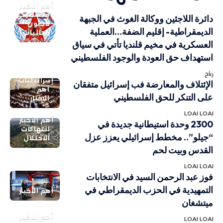
أهم الاخبار
فلسطيني
دائرة اللاجئين ووكالة الغوث في الجبهة
لاجئون
الديمقراطية- إقليم الضفة…العملية
وجاليات
العسكرية في مخيم قلنديا تأتي في سياق
استهداف حق العودة والوجود الفلسطيني
رباح
إسرائيليات
الإئتلاف والمعارضة فب إسرائيل متفقان
أهم
على التنكر للحق الفلسطيني
الاخبار
LOAI LOAI
أهم الاخبار
2300 وحدة استيطانية جديدة في
انتهاكات
“جيلو”.. مخطط إسرائيلي يعزز عزل
الاحتلال
القدس وبيت لحم
LOAI LOAI
فوز عبد الرحمن السيد في الانتخابات
التمهيدية في الحزب الديمقراطي في
أهم الاخبار
ميتشغان
أهم الاخبار
LOAI LOAI