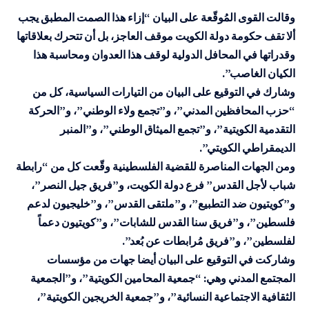
وقالت القوى المُوقّعة على البيان “إزاء هذا الصمت المطبق يجب
ألا تقف حكومة دولة الكويت موقف العاجز، بل أن تتحرك بعلاقاتها
وقدراتها في المحافل الدولية لوقف هذا العدوان ومحاسبة هذا
الكيان الغاصب”.
وشارك في التوقيع على البيان من التيارات السياسية، كل من
“حزب المحافظين المدني”، و”تجمع ولاء الوطني”، و”الحركة
التقدمية الكويتية”، و”تجمع الميثاق الوطني”، و”المنبر
الديمقراطي الكويتي”.
ومن الجهات المناصرة للقضية الفلسطينية وقّعت كل من “رابطة
شباب لأجل القدس” فرع دولة الكويت، و”فريق جيل النصر”،
و”كويتيون ضد التطبيع”، و”ملتقى القدس”، و”خليجيون لدعم
فلسطين”، و”فريق سنا القدس للشابات”، و”كويتيون دعماً
لفلسطين”، و”فريق مُرابطات عن بُعد”.
وشاركت في التوقيع على البيان أيضا جهات من مؤسسات
المجتمع المدني وهي: “جمعية المحامين الكويتية”، و”الجمعية
الثقافية الاجتماعية النسائية”، و”جمعية الخريجين الكويتية”،