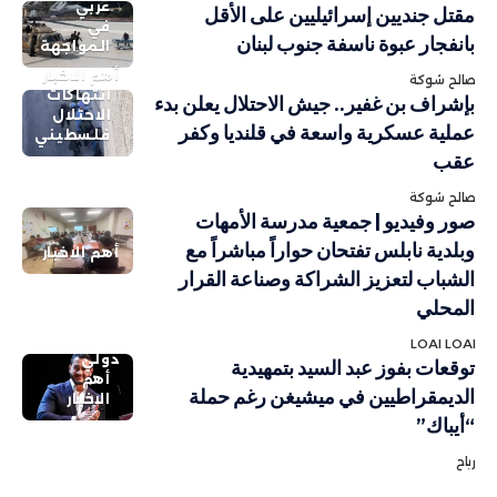
عربي
مقتل جنديين إسرائيليين على الأقل
في
بانفجار عبوة ناسفة جنوب لبنان
المواجهة
أهم الاخبار
صالح شوكة
انتهاكات
بإشراف بن غفير.. جيش الاحتلال يعلن بدء
الاحتلال
عملية عسكرية واسعة في قلنديا وكفر
فلسطيني
عقب
صالح شوكة
صور وفيديو | جمعية مدرسة الأمهات
وبلدية نابلس تفتحان حواراً مباشراً مع
أهم الاخبار
الشباب لتعزيز الشراكة وصناعة القرار
المحلي
LOAI LOAI
دولي
توقعات بفوز عبد السيد بتمهيدية
أهم
الديمقراطيين في ميشيغن رغم حملة
الاخبار
“أيباك”
رباح