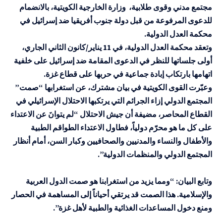
مجتمع مدني وقوى طلابية، وزارة الخارجية الكويتية، بالانضمام
للدعوى المرفوعة من قبل دولة جنوب أفريقيا ضد إسرائيل في
محكمة العدل الدولية.
وتعقد محكمة العدل الدولية، في 11 يناير/كانون الثاني الجاري،
أولى جلساتها للنظر في الدعوى المقامة ضد إسرائيل على خلفية
اتهامها بارتكاب إبادة جماعية في حربها على قطاع غزة.
وعبّرت القوى الكويتية في بيان مشترك، عن استغرابها “صمت”
المجتمع الدولي إزاء الجرائم التي يرتكبها الاحتلال الإسرائيلي في
القطاع المحاصر، مضيفة أن جيش الاحتلال “لم يتوانَ عن الاعتداء
على كل ما هو محرّم دولياً، فطاول الاعتداء الطواقم الطبية
والأطفال والنساء والمدنيين والصحافيين وكبار السن، أمام أنظار
المجتمع الدولي والمنظمات الدولية”.
وتابع البيان: “ومما يزيد من استغرابنا هو صمت الدول العربية
والإسلامية. هذا الصمت قد يرتقي أحياناً إلى المساهمة في الحصار
ومنع دخول المساعدات الغذائية والطبية لأهل غزة”.