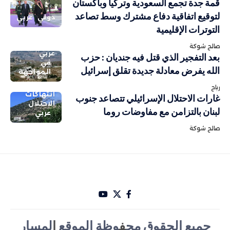
قمة جدة تجمع السعودية وتركيا وباكستان
لتوقيع اتفاقية دفاع مشترك وسط تصاعد
دولي
عربي
التوترات الإقليمية
صالح شوكة
عربي
بعد التفجير الذي قتل فيه جنديان : حزب
في
الله يفرض معادلة جديدة تقلق إسرائيل
المواجهة
رباح
انتهاكات
غارات الاحتلال الإسرائيلي تتصاعد جنوب
الاحتلال
لبنان بالتزامن مع مفاوضات روما
عربي
صالح شوكة
جميع الحقوق مح
ف
وظة الموقع
ا
لمسار