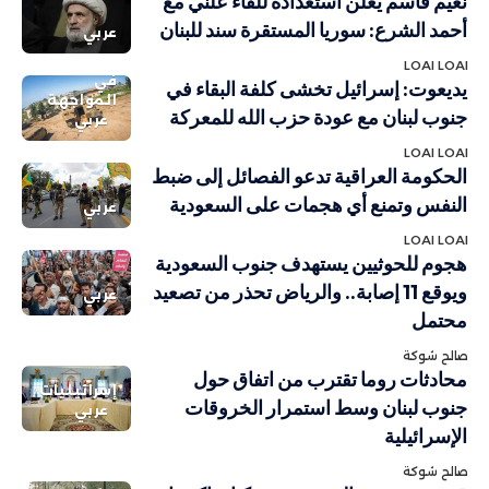
نعيم قاسم يعلن استعداده للقاء علني مع
أحمد الشرع: سوريا المستقرة سند للبنان
عربي
LOAI LOAI
في
يديعوت: إسرائيل تخشى كلفة البقاء في
المواجهة
جنوب لبنان مع عودة حزب الله للمعركة
عربي
LOAI LOAI
الحكومة العراقية تدعو الفصائل إلى ضبط
النفس وتمنع أي هجمات على السعودية
عربي
LOAI LOAI
هجوم للحوثيين يستهدف جنوب السعودية
ويوقع 11 إصابة.. والرياض تحذر من تصعيد
عربي
محتمل
صالح شوكة
محادثات روما تقترب من اتفاق حول
إسرائيليات
جنوب لبنان وسط استمرار الخروقات
عربي
الإسرائيلية
صالح شوكة