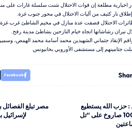
 اخبارية مطلعة إن قوات الاحتلال شنت سلسلة غارات على من
إطلاق نار كثيف من آليات الاحتلال في محور جنوب غزة.
ئرات الاحتلال قصفت عدة منازل في مخيم الشاطئ غرب غزة
ال نيران رشاشاتها اتجاه خيام النازحين بشاطئ مدينة رفح.
قم الإنقاذ جثماني الشهيدين محمد أسامة محمد الهمص، وسمير
لت جثامينهم إلى مستشفى الأوروبي بخانيونس.
Shar
Facebook
ل : حزب الله يستطيع
مصر تبلغ الفصائل ب
إطلاق نحو 1000 صاروخ على “تل
لإسرائيل با
اعتين