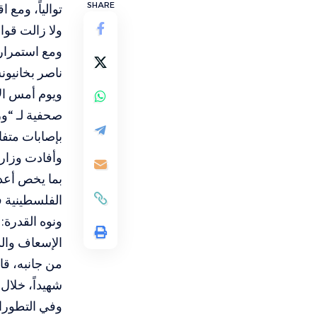
SHARE
توالياً، ومع
ولا زالت قوا
ومع استمرار
ناصر بخانيون
ويوم أمس ال
بإصابات متفا
وأفادت وزار
الفلسطينية في قطاع غزة؛ را
ونوه القدرة:
الإسعاف والد
شهيداً، خلال الـ 48 ساعة الماضية في 
وفي التطورات