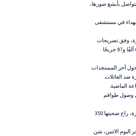
 تتواصل بأبشع صورها،
لشهداء في مستشفى
زة، وفق تصريحات
صحفية لـ “وزارة الصحة الفلسطينية”، إلى 26 ألفًا و422 شهيدًا، بالإضافة لـ 65 ألفًا و87 جريحًا
حول آخر المستجدات
جازر الاحتلال، بأن قوات الاحتلال ارتكبت 19 مجزرة ضد العائلات
ال وصول طواقم
من جانبه، قال المكتب الإعلامي الحكومي، إن جيش الاحتلال ارتكب 38 مجزرة، راح ضحيتها 350
 اليوم الاثنين، شن