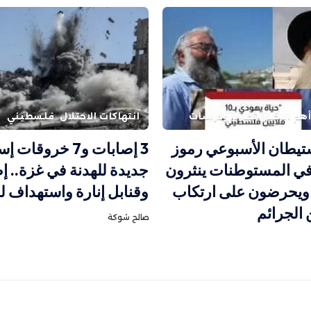
هم الاخبار
تقارير ودراسات
انتهاكات الاحتلال
فلسطيني
ستيطان الأسبوعي رموز
3 إصابات و7 خروقات
في المستوطنات ينثرون
جديدة للهدنة في غزة.. إط
يحرضون على ارتكاب
وقنابل إنارة واستهداف ل
 الجرائم
صالح شوكة