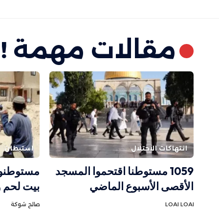
مقالات مهمة !
انتهاكات الاحتلال
استيطان
ا
1059 مستوطنا اقتحموا المسجد
مستوطنون
الأقصى الأسبوع الماضي
بيت لحم و
LOAI LOAI
صالح شوكة