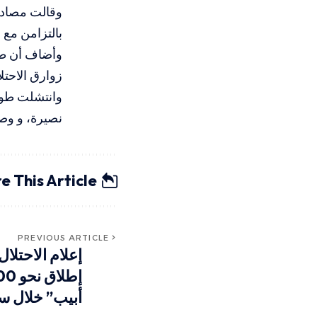
وقالت مصادر
بالتزامن مع 
وأضاف أن طا
زوارق الاحتل
وانتشلت طوا
نصيرة، و وص
e This Article
PREVIOUS ARTICLE
إعلام الاحتلا
أبيب” خلال س