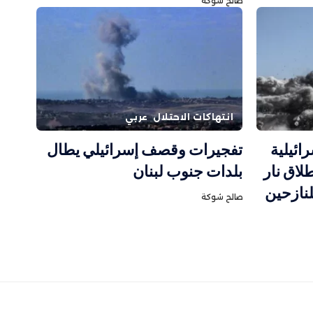
صالح شوكة
انتهاكات الاحتلال
عربي
 إسرائيلية
تفجيرات وقصف إسرائيلي يطال
لاق نار
بلدات جنوب لبنان
لنازحين
صالح شوكة