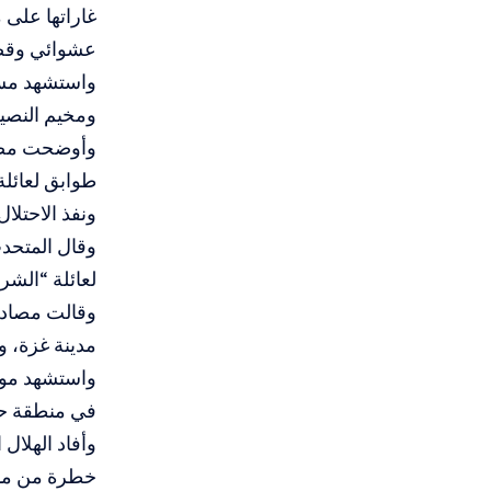
غاراتها على 
عشوائي وق
ومخيم النصي
طوابق لعائل
ونفذ الاحتلا
وقال المتحد
لعائلة “الشر
مدينة غزة، 
في منطقة حي
خطرة من مدرس