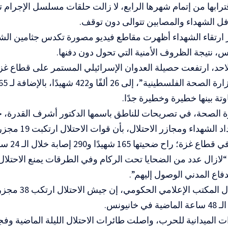
 اقترابها من إتمام شهرها الرابع، لا زالت حلقات مسلسل الإجرام
فل الشهداء والمصابين تتوالى دون توقف.
 ارتقاء الشهداء أظهرت مقاطع فيديو مصورة تكدس جثامين ا
س، نتيجة الظروف الأمنية التي تحول دون دفنها.
احد، ارتفعت حصيلة العدوان الإسرائيلي المستمر على قطاع غ
وتة بينها خطيرة وخطيرة جدًا.
ة الصحة، في تصريحات للناطق باسمها الدكتور أشرف القدرة، 
بما يخص أعداد الشهداء وم
ح ضحيتها 165 شهيدًا و290 إصابة خلال الـ 24 ساعة الماضية.
 “لازال عدد من الضحايا تحت الركام وفي الطرقات يمنع الاحتل
فاع المدني الوصول إليهم”.
خانيونس.
 الميدانية للحرب، واصلت طائرات الاحتلال الليلة الماضية وفجر