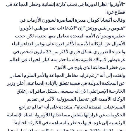
“الأونروا” نظرا لدورها في تجنب كارثة إنسانية وخطر المجاعة في
قطاع غزة.
وقالت أكشايا كومار، مديرة المناصرة لشؤون الأزمات في
“هيومن رايتس ووتش” إن “الادعاءات ضد موظفي الأونروا
خطيرة ويبدو أن الأمم المتحدة تتعامل معها بجدية، لكن حجب
الأموال عن الوكالة الأممية الأكثر قدرة على توفير الغذاء والماء
والدواء الضروري بشكل فوري لأكثر من 2.3 مليون شخص في
غزة يظهر لامبالاة قاسية تجاه ما حذر منه كبار الخبراء في العالم
من خطر المجاعة الذي يلوح في الأفق”.
ولفتت إلى أنه “رغم تزايد مخاطر المجاعة والأمر الملزم الصادر
عن المحكمة الدولية في قضية تتعلق بالإبادة الجماعية، أعلن وزير
الخارجية الإسرائيلي الآن أنه سيسعى بشكل سافر إلى إغلاق
الوكالة الأممية التي تتحمل المسؤولية الأكبر في تقديم
المساعدات المنقذة للحياة”، مشددة على أنه “ما لم تتراجع
الحكومات عن قراراتها بتعليق مساعداتها للأونروا، القناة الإنسانية
الرئيسية إلى غزة، فإنها تخاطر بالمساهمة في الكارثة الحالية”.
وحتى 31 يناير 2024، جمدت 18 حكومة، شكلت مساهماتها تاريخيا