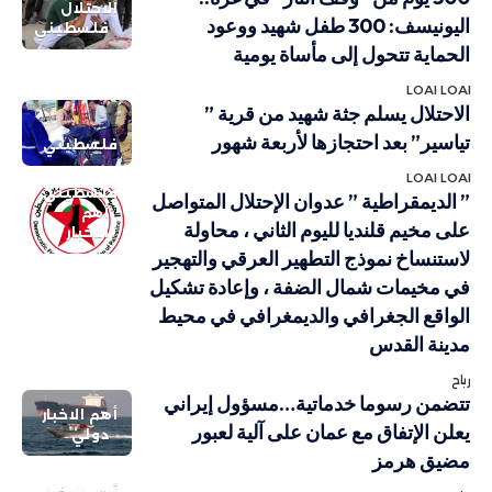
الاحتلال
اليونيسف: 300 طفل شهيد ووعود
فلسطيني
الحماية تتحول إلى مأساة يومية
LOAI LOAI
الاحتلال يسلم جثة شهيد من قرية ”
تياسير” بعد احتجازها لأربعة شهور
فلسطيني
LOAI LOAI
فلسطيني
” الديمقراطية ” عدوان الإحتلال المتواصل
أهم
على مخيم قلنديا لليوم الثاني ، محاولة
الاخبار
لاستنساخ نموذج التطهير العرقي والتهجير
في مخيمات شمال الضفة ، وإعادة تشكيل
الواقع الجغرافي والديمغرافي في محيط
مدينة القدس
رباح
تتضمن رسوما خدماتية…مسؤول إيراني
أهم الاخبار
يعلن الإتفاق مع عمان على آلية لعبور
دولي
مضيق هرمز
أهم الاخبار