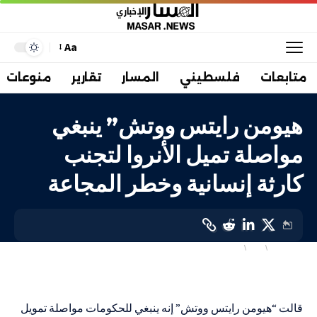
Aa
متابعات
فلسطيني
المسار
تقارير
منوعات
هيومن رايتس ووتش” ينبغي
مواصلة تميل الأنروا لتجنب
كارثة إنسانية وخطر المجاعة
أهم الاخبار
دولي
فلسطيني
LAST UPDATED: 1 فبراير، 2024 10:37 ص
قالت “هيومن رايتس ووتش” إنه ينبغي للحكومات مواصلة تمويل