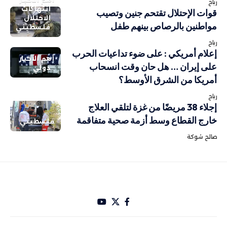
رباح
انتهاكات
قوات الإحتلال تقتحم جنين وتصيب
الاحتلال
مواطنين بالرصاص بينهم طفل
فلسطيني
رباح
إعلام أمريكي : على ضوء تداعيات الحرب
أهم الاخبار
على إيران … هل حان وقت انسحاب
دولي
أمريكا من الشرق الأوسط؟
رباح
إجلاء 38 مريضًا من غزة لتلقي العلاج
خارج القطاع وسط أزمة صحية متفاقمة
فلسطيني
صالح شوكة