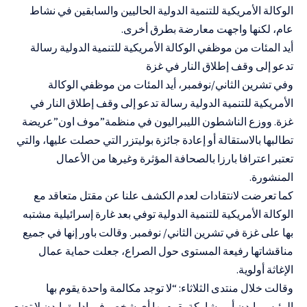
الوكالة الأمريكية للتنمية الدولية الحاليين والسابقين في نشاط
عام، لكنها واجهت معارضة بطرق أخرى.
أيد المئات من موظفي الوكالة الأمريكية للتنمية الدولية رسالة
تدعو إلى وقف إطلاق النار في غزة
وفي تشرين الثاني/نوفمبر، أيد المئات من موظفي الوكالة
الأمريكية للتنمية الدولية رسالة تدعو إلى وقف إطلاق النار في
غزة. ووزع الناشطون الليبراليون في منظمة”موف اون”عريضة
تطالبها بالاستقالة أو إعادة جائزة بوليتزر التي حصلت عليها، والتي
تعتبر اعترافا بارزا بالصحافة المؤثرة وغيرها من الأعمال
المنشورة.
كما تعرضت لانتقادات لعدم الكشف علنا عن مقتل متعاقد مع
الوكالة الأمريكية للتنمية الدولية توفي بعد غارة إسرائيلية مشتبه
بها على غزة في تشرين الثاني/ نوفمبر. وقالت باور إنها في جميع
مناقشاتها رفيعة المستوى حول الصراع، جعلت حماية عمال
الإغاثة أولوية.
وقالت خلال منتدى الثلاثاء: “لا توجد مكالمة واحدة يقوم بها
الرئيس بايدن أو مشاركة يقوم بها أي شخص في إدارة بايدن لا تضع