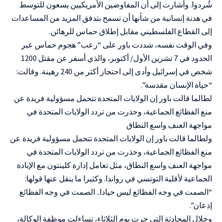
شُردوا. وأشارت إلى أن المفاوضين الأمريكيين يسعون للتوسط
في هدنة إنسانية من شأنها أن تسمح بتدفق المزيد من المساعدات
إلى القطاع الفلسطيني مقابل إطلاق حماس للرهائن.
وفي الوقت نفسه، شددت باور على “رعب” هجوم حماس عبر
الحدود في 7 تشرين الأول/ أكتوبر، والذي أسفر عن مقتل 1200
شخص في إسرائيل وأدى إلى احتجاز أكثر من 240 رهينة. وقالت:
“حياة الإنسان مقدسة”.
لطالما قالت باور إن الولايات المتحدة تتحمل مسؤولية فريدة عن
منع الفظائع الجماعية، وحذرت من تردد الولايات المتحدة في
مواجهة العنف واسع النطاق
ولطالما قالت باور إن الولايات المتحدة تتحمل مسؤولية فريدة عن
منع الفظائع الجماعية، وحذرت من تردد الولايات المتحدة في
مواجهة العنف واسع النطاق، مثل تعامل إدارة كلينتون مع الإبادة
الجماعية لأقلية التوتسي في رواندا. وكثيرا ما ينقل عنها قولها:
“الصمت في وجه الفظائع ليس حيادا.. الصمت في وجه الفظائع
إذعان”.
وخلال المحادثة التي جرت يوم الثلاثاء، تساءلت موظفة الوكالة،