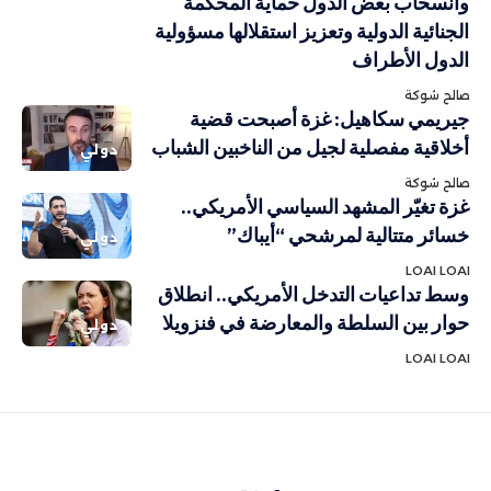
وانسحاب بعض الدول حماية المحكمة
الجنائية الدولية وتعزيز استقلالها مسؤولية
الدول الأطراف
صالح شوكة
جيريمي سكاهيل: غزة أصبحت قضية
أخلاقية مفصلية لجيل من الناخبين الشباب
دولي
صالح شوكة
غزة تغيّر المشهد السياسي الأمريكي..
خسائر متتالية لمرشحي “أيباك”
دولي
LOAI LOAI
وسط تداعيات التدخل الأمريكي.. انطلاق
حوار بين السلطة والمعارضة في فنزويلا
دولي
LOAI LOAI