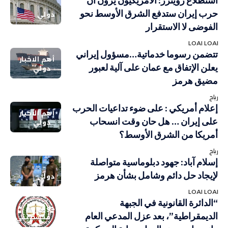
استطلاع رويترز: الأمريكيون يرون أن
حرب إيران ستدفع الشرق الأوسط نحو
دولي
الفوضى لا الاستقرار
LOAI LOAI
تتضمن رسوما خدماتية…مسؤول إيراني
أهم الاخبار
يعلن الإتفاق مع عمان على آلية لعبور
دولي
مضيق هرمز
رباح
إعلام أمريكي : على ضوء تداعيات الحرب
أهم الاخبار
على إيران … هل حان وقت انسحاب
دولي
أمريكا من الشرق الأوسط؟
رباح
إسلام آباد: جهود دبلوماسية متواصلة
لإيجاد حل دائم وشامل بشأن هرمز
دولي
LOAI LOAI
“الدائرة القانونية في الجبهة
دولي
الديمقراطية”، بعد عزل المدعي العام
فلسطيني