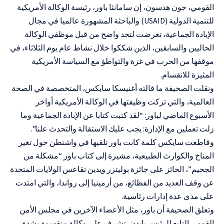
القومي، جون هدسون، إن سامانثا باور، رئيسة الوكالة الأمريكية
للتنمية الدولية (USAID) والباحثة المشهورة عالميا في مجال
الإبادة الجماعية، تعرضت لتحد واضح من قبل موظفي الوكالة
الحاليين والسابقين، الذين شككوا خلال نشاط عام يوم الثلاثاء، في
موقفها من الحرب في غزة والتواطؤ مع السياسة الأمريكية
المثيرة للانقسام.
ونقلت الصحيفة ما قالته أغنيسكا سايكس، المتخصصة في الصحة
العالمية، والتي تركت وظيفتها في الوكالة الأمريكية أواخر
الأسبوع الماضي لباور: “لقد كتبت كتابا عن الإبادة الجماعية وما
زلت تعملين مع الإدارة: يجب عليك الاستقالة والتحدث علنا”.
وقاطعت سايكس كلمة كانت باور تلقيها في واشنطن حول تغير
المناخ والكوارث الطبيعية، مشيرة إلى كتاب باور “مشكلة من
الجحيم”، الحائز على جائزة بوليتزر ويدين تقاعس الولايات المتحدة
عن وقف العديد من الفظائع، من أرمينيا إلى رواندا، والتي امتدت
على مدى عدة إدارات رئاسية.
وتعلق الصحيفة أن باور، مثل الأعضاء الآخرين في مجلس الأمن
القومي التابع للرئيس بايدن، تشرف على وكالة منقسمة بشدة