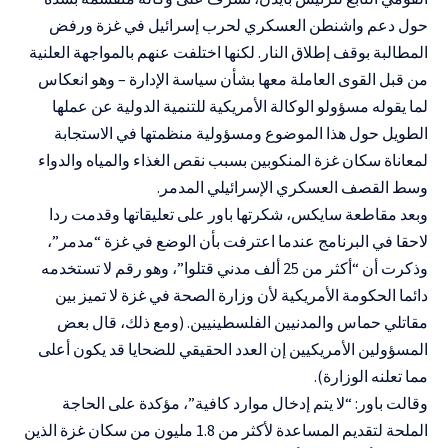
حول دعم واشنطن العسكري لحرب إسرائيل في غزة ورفض
المطالبة بوقف إطلاق النار. لكنها اختلفت عنهم بالمواجهة العلنية
من قبل القوى العاملة معها بشأن سياسة الإدارة – وهو انعكاس
لما يقوله مسؤولو الوكالة الأمريكية للتنمية الدولية عن عملها
الطويل حول هذا الموضوع ومسؤولية منظمتها في الاستجابة
لمعاناة سكان غزة المنكوبين بسبب نقص الغذاء والمياه والدواء
وسط القصف العسكري الإسرائيلي المدمر.
وبعد مقاطعة سايكس، شكرتها باور على تعليقاتها وقدمت ردا
لاحقا في البرنامج عندما اعترفت بأن الوضع في غزة “مدمر”،
وذكرت أن “أكثر من 25 ألف مدني قتلوا”، وهو رقم لا تستخدمه
دائما الحكومة الأمريكية لأن وزارة الصحة في غزة لا تميز بين
مقاتلي حماس والمدنيين الفلسطينيين. (ومع ذلك، قال بعض
المسؤولين الأمريكيين إن العدد الحقيقي للضحايا قد يكون أعلى
مما تعلنه الوزارة).
وقالت باور: “لا يتم إدخال موارد كافية”، مؤكدة على الحاجة
الملحة لتقديم المساعدة لأكثر من 1.8 مليون من سكان غزة الذين