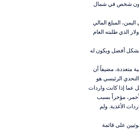
زقه الحرب، حيث يعيش معظم المحتاجين البالغ عددهم 18 مليون شخص في شمال
ليمن، المبلغ المالي
للحصول عليه بأنه أكثر واقعية من مبلغ 4.3 مليار دولار الذي طلبته العام
 بشكل أفضل ويكون له
ة متعددة، مضيفاً أن
التحدي الرئيسي هو
ئل عما إذا كانت واردات
لأحمر، مؤخراً بسبب
دات الأغذية. ولم
حوثيين على قائمة