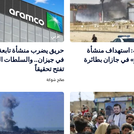
عربي
ه: استهداف منشأة
حريق يضرب منشأة تابعة 
» في جازان بطائرة
في جيزان.. والسلطات ا
تفتح تحقيقاً
صالح شوكة