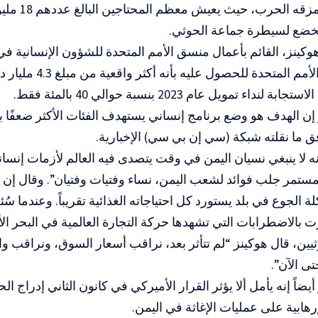
اليمن الذي تم
 يخضع لسيطرة جماعة الحوثي.
كينز، القائم بأعمال منسق الأمم المتحدة للشؤون الإنسانية في ا
الذي تسعى الأمم المتحدة 
لنداء تمويل عام 2023 بنسبة حوالي 40 بالمئة فقط.
إن الهدف هو وضع برنامج إنساني يستهدف الفئات الأكثر ضعفًا
وفق ما نقلته شبكة (سي إن بي سي) الإخبارية.
ه لا ينبغي نسيان اليمن في وقت يتصدى فيه العالم لأزمات إنساني
لمستمر جلب فوائد لشعب اليمن، نساء وفتيات وفتيان”. وقال إن 
 الجوع في بلد يستورد كل احتياجاته الغذائية تقريباً. وعندما سُ
رت بالاضطرابات التي تشهدها حركة التجارة العالمية في البحر ا
ين، قال هوكينز “لم تتأثر بعد، نراقب أسعار السوق، ونراقب وار
تى الآن”.
يضاً إنه يأمل ألا يؤثر القرار الأميركي في كانون الثاني إدراج ال
رهابية على عمليات الإغاثة في اليمن.