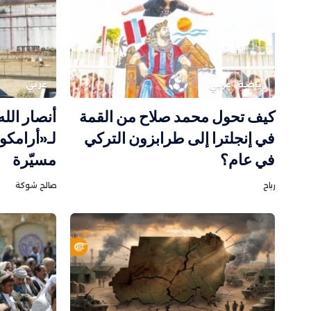
رياضة
عربي
عربي
كيف تحول محمد صلاح من القمة
أنصار الل
في إنجلترا إلى طرابزون التركي
لـ«أرامكو
في عام؟
مسيّرة
رباح
صالح شوكة