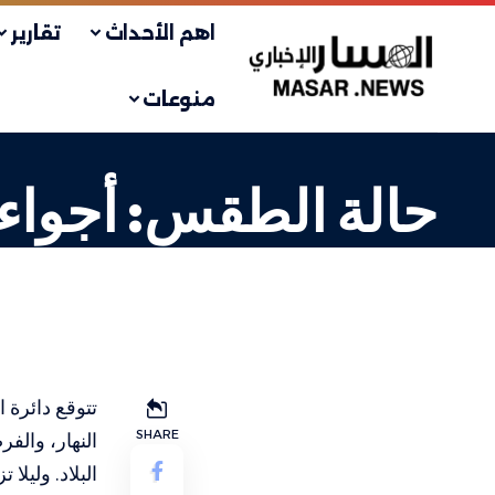
اهم الأحداث
تقارير
منوعات
حالة الطقس: أجواء 
بيئة ومناخ
LAST UPDATED: 2 فبراير، 2024 7:54 ص
تتوقع دائرة ا
SHARE
النهار، وال
البلاد. وليلا