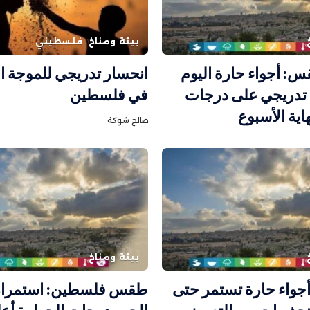
بيئة ومناخ
فلسطيني
س: أجواء حارة اليوم
انحسار تدريجي للموجة ا
تدريجي على درجات
في فلسطين
اية الأسبوع
صالح شوكة
بيئة ومناخ
جواء حارة تستمر حتى
طقس فلسطين: استمرار