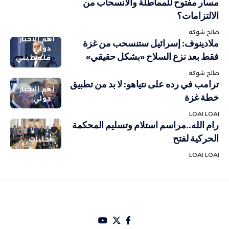
مسار مفتوح للمماطلة والانسحاب من
الالتزامات؟
صالح شوكة
أهم الاخبار
ملادينوف: إسرائيل ستنسحب من غزة
دولي
فقط بعد نزع السلاح «بشكل حقيقي»
فلسطيني
صالح شوكة
ترامب في رده على نتياهو: لا بد من تطبيق
أهم الاخبار
خطة غزة
دولي
LOAI LOAI
رام الله..مراسم استلام وتسليم المحكمة
الحركية لفتح
محليات
LOAI LOAI