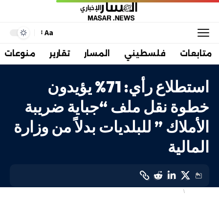
Aa
متابعات
فلسطيني
المسار
تقارير
منوعات
استطلاع رأي: 71% يؤيدون
خطوة نقل ملف “جباية ضريبة
الأملاك ” للبلديات بدلاً من وزارة
المالية
أهم الاخبار
محليات
LAST UPDATED: 16 مارس، 2024 6:07 م