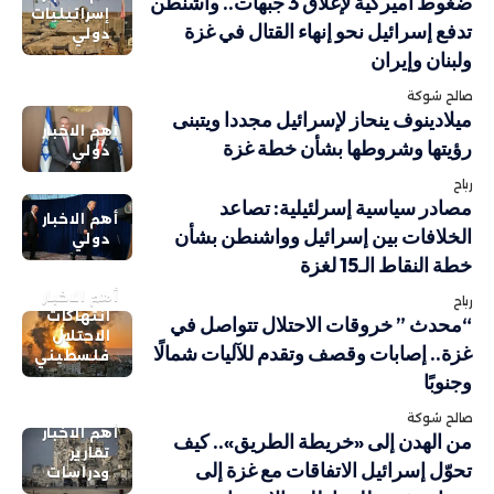
ضغوط أميركية لإغلاق 3 جبهات.. واشنطن
إسرائيليات
تدفع إسرائيل نحو إنهاء القتال في غزة
دولي
ولبنان وإيران
صالح شوكة
ميلادينوف ينحاز لإسرائيل مجددا ويتبنى
أهم الاخبار
رؤيتها وشروطها بشأن خطة غزة
دولي
رباح
مصادر سياسية إسرلئيلية: تصاعد
أهم الاخبار
الخلافات بين إسرائيل وواشنطن بشأن
دولي
خطة النقاط الـ15 لغزة
أهم الاخبار
رباح
انتهاكات
“محدث ” خروقات الاحتلال تتواصل في
الاحتلال
غزة.. إصابات وقصف وتقدم للآليات شمالًا
فلسطيني
وجنوبًا
صالح شوكة
أهم الاخبار
من الهدن إلى «خريطة الطريق».. كيف
تقارير
تحوّل إسرائيل الاتفاقات مع غزة إلى
ودراسات