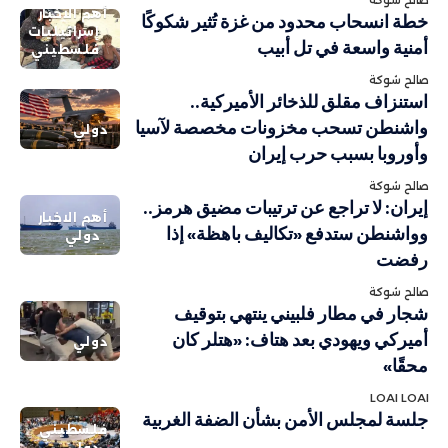
أهم الاخبار
خطة انسحاب محدود من غزة تُثير شكوكًا
إسرائيليات
أمنية واسعة في تل أبيب
فلسطيني
صالح شوكة
استنزاف مقلق للذخائر الأميركية..
واشنطن تسحب مخزونات مخصصة لآسيا
دولي
وأوروبا بسبب حرب إيران
صالح شوكة
إيران: لا تراجع عن ترتيبات مضيق هرمز..
أهم الاخبار
وواشنطن ستدفع «تكاليف باهظة» إذا
دولي
رفضت
صالح شوكة
شجار في مطار فلبيني ينتهي بتوقيف
أميركي ويهودي بعد هتاف: «هتلر كان
دولي
محقًا»
LOAI LOAI
جلسة لمجلس الأمن بشأن الضفة الغربية
فلسطيني
دولي