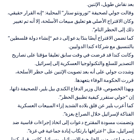
بعد نقاش طويل، الإثنين.
وقالت جولي لصحيفة “تورونتو ستار” المحلية: “إنه القرار حقيقي،
وكان الاقتراح الأصلي هو تعليق مبيعات الأسلحة، إلا أنه تم تغيير
ذلك إلى الحظر التام”.
كما تضمن الاقتراح أيضًا بندًا يدعو إلى دعم “إنشاء دولة فلسطين”
بالتنسيق مع شركاء كندا الدوليين.
وكانت كندا قد فرضت في وقت سابق تعليقا مؤقتا على تصاريح
التصدير للسلع والتكنولوجيا العسكرية إلى إسرائيل.
وشددت جولي على أنه بعد تصويت الإثنين على حظر الأسلحة،
قررت الحكومة الوفاء بتعهدها.
وبهذا الخصوص، قال وزير الدفاع الكندي بيل بلير، للصحيفة ذاتها،
إن “جولي ستقرر كيفية تطبيق الحظر”.
كما أعرب بلير عن قلق بلاده الشديد إزاء المبيعات العسكرية
الفتاكة لإسرائيل خلال الصراع بغزة”.
وتضمنت مسودة المقترح دعوات إلى اتخاذ إجراءات قاسية ضد
إسرائيل، مثل “اعترافها بارتكاب إبادة جماعية في غزة”.
بدوره، اعتبر وزير الخارجية الإسرائيلي يسرائيل كاتس قرار كندا