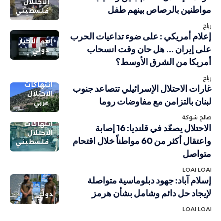
الاحتلال
مواطنين بالرصاص بينهم طفل
فلسطيني
رباح
إعلام أمريكي : على ضوء تداعيات الحرب
أهم الاخبار
على إيران … هل حان وقت انسحاب
دولي
أمريكا من الشرق الأوسط؟
رباح
انتهاكات
غارات الاحتلال الإسرائيلي تتصاعد جنوب
الاحتلال
لبنان بالتزامن مع مفاوضات روما
عربي
صالح شوكة
انتهاكات
الاحتلال يصعّد في قلنديا: 16 إصابة
الاحتلال
واعتقال أكثر من 60 مواطناً خلال اقتحام
فلسطيني
متواصل
LOAI LOAI
إسلام آباد: جهود دبلوماسية متواصلة
لإيجاد حل دائم وشامل بشأن هرمز
دولي
LOAI LOAI