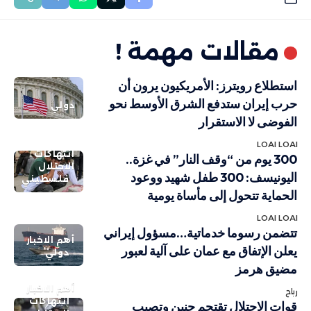
مقالات مهمة !
استطلاع رويترز: الأمريكيون يرون أن
حرب إيران ستدفع الشرق الأوسط نحو
دولي
الفوضى لا الاستقرار
LOAI LOAI
انتهاكات
300 يوم من “وقف النار” في غزة..
الاحتلال
اليونيسف: 300 طفل شهيد ووعود
فلسطيني
الحماية تتحول إلى مأساة يومية
LOAI LOAI
تتضمن رسوما خدماتية…مسؤول إيراني
أهم الاخبار
يعلن الإتفاق مع عمان على آلية لعبور
دولي
مضيق هرمز
أهم الاخبار
رباح
انتهاكات
قوات الإحتلال تقتحم جنين وتصيب