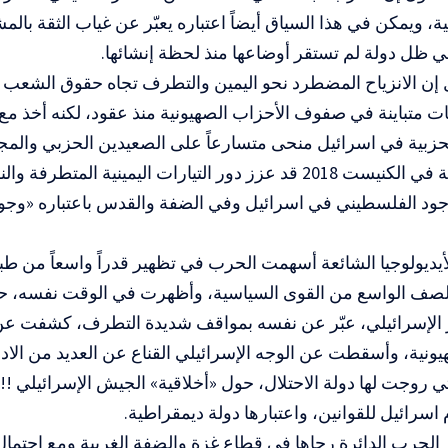
ة، ويمكن في هذا السياق أيضاً اعتباره يعبّر عن غياب الثقة بال
 ظل دولة لم تستقر أوضاعها منذ لحظة إنشائها.
 إن الانزياح المضطرد نحو اليمين والتطرف تجاه حقوق الشع
 متباينة في صفوف الأحزاب الصهيونية منذ عقود، لكنه أخذ مع 
حزبية في اسرائيل منحى متسارعاً على الصعيدين الحزبي والمج
قانون القومية في الكنيست 2018 قد عزز دور التيارات اليمينية الم
جود الفلسطيني في اسرائيل وفي الضفة والقدس باعتباره «وجوداً
يديولوجيا الشائعة أسهمت الحرب في تظهير قدراً واسعاً من ط
الصف الواسع من القوى السياسية، وأظهرت في الوقت نفسه، حج
 الإسرائيلي، عبّر عن نفسه بمواقف شديدة التطرف، كشفت ع
ونية، وأسقطت عن الوجه الإسرائيلي القناع عن العديد من الادع
تي روجت لها دولة الاحتلال، حول «أخلاقية» الجيش الإسرائيلي !!
اسرائيل للقوانين، واعتبارها دولة ديمقراطية.
الحرب الدائرة رحاها في قطاع غزة والضفة الغربية ومع احتمال 