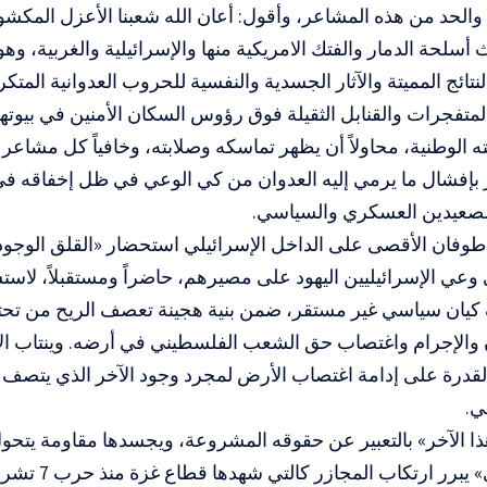
والحد من هذه المشاعر، وأقول: أعان الله شعبنا الأعزل المك
أسلحة الدمار والفتك الامريكية منها والإسرائيلية والغربية، وه
لنتائج المميتة والآثار الجسدية والنفسية للحروب العدوانية المت
لمتفجرات والقنابل الثقيلة فوق رؤوس السكان الأمنين في بيوت
ته الوطنية، محاولاً أن يظهر تماسكه وصلابته، وخافياً كل مشا
 بإفشال ما يرمي إليه العدوان من كي الوعي في ظل إخفاقه ف
لصعيدين العسكري والسياسي.
وفان الأقصى على الداخل الإسرائيلي استحضار «القلق الوجودي
وعي الإسرائيليين اليهود على مصيرهم، حاضراً ومستقبلاً، لاست
كيان سياسي غير مستقر، ضمن بنية هجينة تعصف الريح من تحت
 والإجرام واغتصاب حق الشعب الفلسطيني في أرضه. وينتاب ال
قدرة على إدامة اغتصاب الأرض لمجرد وجود الآخر الذي يتصف ب
ي.
هذا الآخر» بالتعبير عن حقوقه المشروعة، ويجسدها مقاومة يتحو
«ذعر وجودي» يبرر 