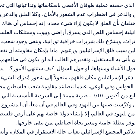
الذي حققته عملية طوفان الأقصى بانعكاساتها وتداعياتها التي ت
 والذعر في اضطراب عدم الشعور بالأمان، وكلا القلق والذعر 
يختلفان بأن القلق لا يكون إزاء شيء محدد، إنه إحساس أن هناك 
رائيلية إحساس اللص الذي يسرق أراضي وبيوت وممتلكات الفلس
راث، ويشرّع ذلك بتبريرات خرافية توراتية، وبنفي وجود شعب،
بب قلق الإسرائيليين ورعبهم، ماذا بإمكان مقاومته أن تفعل؟
 يأتي به المستقبل، وتقديرهم الغالب أنه لن يكون في صالحهم،
 حول الأشياء ومنتهاها، أو حول السؤال: كيف ستنتهي الأمور؟. –
ذعر الإسرائيليين مكان قلقهم، متحولاً إلى شعور مُدرَك للشيء 
الحواس وفي الوعي، عندما تتصاعد مقاومة شعب فلسطين مطالبا
لقد وجَّه السابع من أكتوبر– 7/10 – ضربة مميتة إلى السردية التأ
 وكرَّست صيتها بين اليهود وفي العالم في آن معاً، أن المشرو
أمن لليهود في العالم، إلا بإنشاء دولة خاصة بهم على أرض فلسط
وتوفر مظلة حامية ومعبر نجاة احتياطي لمن يبقى خارجها.
تذكير المجتمع الإسرائيلي بغياب حالة الاستقرار في المكان، وأنه