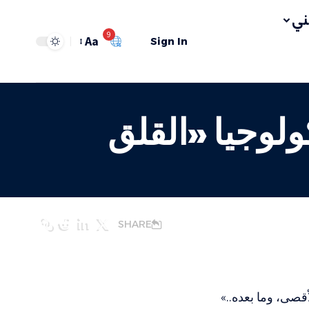
ي
9
Aa
Sign In
لوجيا «القلق
SHARE
قصى، وما بعده..»