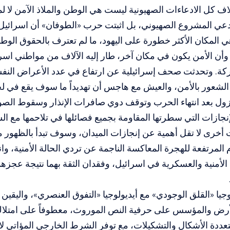
ف كل الادعاءات الصهيونية ليست هي الوطن والملاذ الآمن لا لموا
يدعي المشروع الصهيوني، بل اثبتت حرب «الطوفان» أن اسرائيل
ي المكان الأكثر خطورة على اليهود، ما لم تعترف بالحقوق الوط
أن الأمن يكون في مكان آخر، طار إليه الآلاف من مواطني اسرا
ة. وتحدثت صحف إسرائيلية عن ارتفاع في عدد الأعراض النفسية
الشعور بالأمن، والعيش مع هاجس أن تهديداً ما سوف يقع في لح
زول بعد انتهاء الحرب وتوقف دوي صافرات الإنذار وسقوط الصو
لإنجازات التي سطرتها المقاومة بجميع فصائلها في تلاحمها مع 
 أخرى لا تقل أهمية عن إنجازات الميدان، وسوف تبدأ بالظهور 
م المرتفعة للهجرة المعاكسة الناجمة عن تردي الحالة الأمنية، وا
لأمنية والعسكرية في اسرائيل، وفقدان الثقة بهما نتيجة عجزهم
وجيا «القلق الوجودي» مع أيديولوجيا «التفوق العنصري»، واليقي
أرض والمؤسس على حرفية النص الموروث، معطوفاً على امتلاك
عددة الأشكال والتشكيلات، مع توفر الشرط الخارجي المؤاتي ل