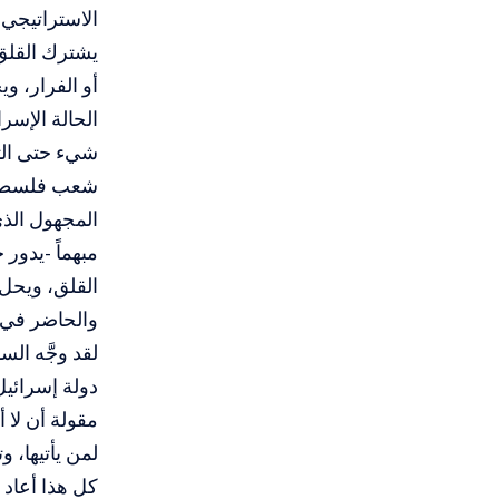
الاستراتيجي 
يشترك القلق
أو الفرار، و
الحالة الإس
شيء حتى الت
شعب فلسطين س
المجهول الذي
مبهماً -يدور
القلق، ويحل 
والحاضر في 
دولة إسرائيل
مقولة أن لا 
لمن يأتيها، 
كل هذا أعاد 