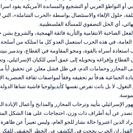
 أو التواطؤ الغربي أو التشجيع والمساندة الأمريكية يقود اسرا
قة، حلول الإلغاء والاستئصال بواسطة «الحرب الشاملة»، التي لا
نهائي، أي الحل التصفوي للمسألة الفلسطينية.
فعل الصاخبة الانتقامية والثأرية فائقة الهمجية، والشروع بشن
ة العامة، في هذه الحرب استعمل العدو كل ما امتلكه من أسلحة د
 استعادة أسراه بالقوة، ومحو المقاومة في القطاع، وتدمير بنيت
القطاع وإفراغه وتحويله إلى عمق أمني للكيان الإسرائيلي، وت
إلى المجازر وحمامات الدم، في ظل فشل معلن عن تحقيق أياً من ا
لإبادة الجماعية هدفاً تم تحقيقه وفقاً لمواصفات ثقافة العنصرية ال
التغول، لا بل باتت تفرض نفسها كأيديولوجيا فاشية تتبناها الدول
موسة.
مهور الإسرائيلي بتأييد وترحاب المجازر والمذابح وأعمال الإبادة
 تصدر عن أية أطراف ذات وزن، احتجاجات على هذا الشكل الم
راد الذين اعتبروا حالة نشاز للجو العام، وليس تعبيراً عن ظاهرة
القول إن الحرب نجحت في الكشف عن الخطر الحقيقي للفكر الص