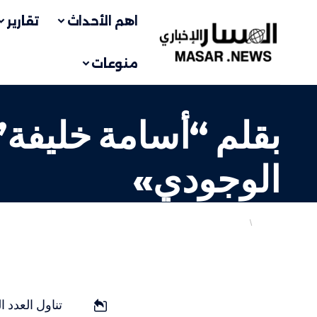
اهم الأحداث
تقارير
منوعات
بقلم “أسامة خليفة
الوجودي»
مقالات
أهم الاخبار
LAST UPDATED: 3 أبريل، 2024 11:32 ص
تناول العدد