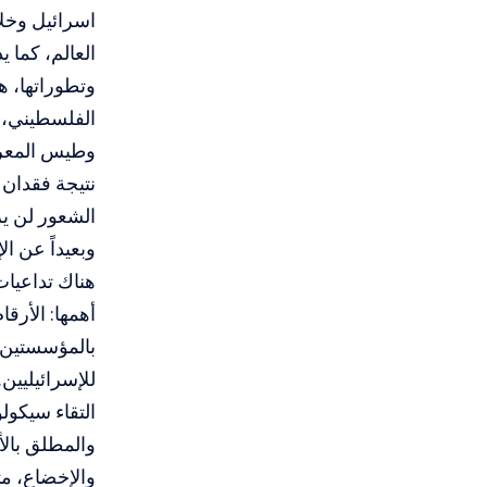
اسرائيل وخلا
العالم، كما 
وتطوراتها، ه
الفلسطيني، و
وطيس المعرك
نتيجة فقدان 
الشعور لن ي
وبعيداً عن ا
هناك تداعيات
أهمها: الأرقا
بالمؤسستين ا
للإسرائيليين.
التقاء سيكول
والمطلق بال
والإخضاع، مت