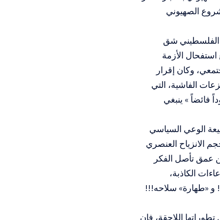
مشروع الصهيوني
ب الفلسطيني شق
استفحال الأزمة
تمعي، وكان إقرار
تطرفة والنزعات الفاشية، التي
 فائضاً » ينبغي
بيعة الوعي السياسي
م الانزياح العنصري
ن عمق تأصل الفكر
اءات الكاذبة،
! و «طهارة» سلاحه!!!
تطوراتها اللاحقة، فإن