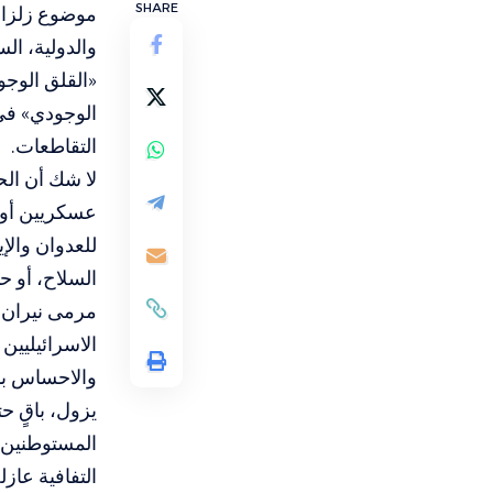
SHARE
موضوع زلزال 
والدولية، الس
«القلق الوجو
الوجودي» في
التقاطعات.
لا شك أن الح
عسكريين أو م
للعدوان والإ
السلاح، أو ح
مرمى نيران ا
الاسرائيليين
والاحساس بال
يزول، باقٍ ح
المستوطنين ن
التفافية عاز