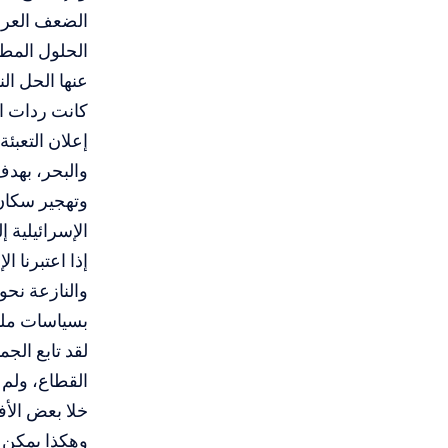
الضعف العربي
الحلول المطل
عنها الحل ال
كانت ردات ال
إعلان التعبئ
والبحر، بهدف
وتهجير سكان 
الإسرائيلية 
إذا اعتبرنا ا
والنازعة نحو 
بسياسات مل
لقد تابع الج
القطاع، ولم
خلا بعض الأف
وهكذا يمكن 