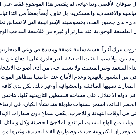
طوفان الأقصى وتداعياته، لم يقتصر هذا الموضوع فقط على الت
ياسية والاقتصادية والعسكرية، بل تناول أيضاً بعضاً من التداعيا
دي» لدى جمهور العدو، بخصوصيته الإسرائيلية التي لا تتطابق تما
 الفلسفة الوجودية عند سارتر أو غيره من فلاسفة المذهب ال
روب تترك آثاراً نفسية سلبية عميقة ومديدة في وعي المتحارب
دنيين، ولا سيما الفئات الضعيفة الغير قادرة على الدفاع عن 
يذاء المتعمد وغير المتعمد، ولا تسلم حتى من أذى أصوات الانفجا
تى من الشعور بالتهديد وعدم الأمان عند إحاطتها بمظاهر الموت 
لمعارك تصيبها الطائشة والعشوائية أو غير ذلك، لكن لدى كافة
 في دولة الاحتلال، على مساحة فلسطين التاريخية كلها، هاجس ا
خطر الدائم، استمر لسنوات طويلة منذ نشأة الكيان، في ارتفا
تى في أوقات التهدئة واللاحرب، يكفي سماع دوي صفارات الإنذ
وبات من الهلع الشديد، لم تنفع الملاجئ الحصينة وكل وسائل ا
لة، وجدران الكترونية حديثة، وصواريخ القبة الحديدة، وغيرها من