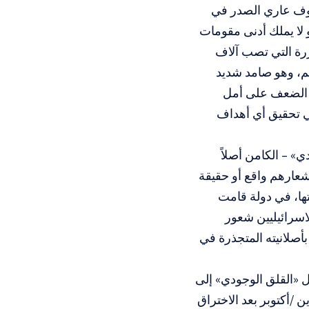
شوف عاري الصدر في
و لا يملك أدنى مقومات
كررة التي تصب آلاف
هم، وهو صامد شديد
عر الضعف على أمل
ي تحقيق أي أهداف
» – الكامن أصلاً
شعارهم واقع أو حقيقة
ها، في دولة قامت
اسرائيليين شعور
أصلانيته المتجذرة في
ل «القلق الوجودي» إلى
ارتكاب المجازر كالتي شهدها قطاع غزة منذ حرب 7 تشرين /أكتوبر بعد الاختراق