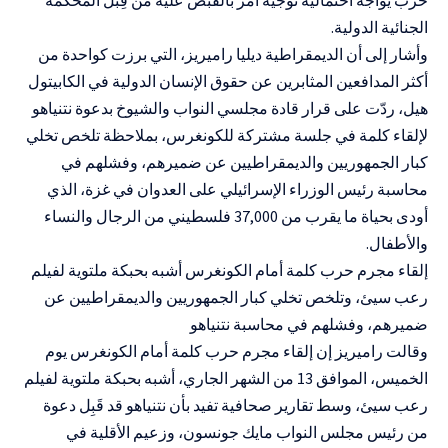
الجنائية الدولية.
وأشار إلى أن الديمقراطية ديليا راميريز، التي برزت كواحدة من
أكثر المدافعين المثابرين عن حقوق الإنسان الدولية في الكابيتول
هيل، ردّت على قرار قادة مجلسي النواب والشيوخ بدعوة نتنياهو
لإلقاء كلمة في جلسة مشتركة للكونغرس، بملاحظة تلخص تخلي
كبار الجمهوريين والديمقراطيين عن ضميرهم، وفشلهم في
محاسبة رئيس الوزراء الإسرائيلي على العدوان في غزة، الذي
أودى بحياة ما يقرب من 37,000 فلسطيني من الرجال والنساء
والأطفال.
إلقاء مجرم حرب كلمة أمام الكونغرس أشبه بحبكة ملتوية لفيلم
رعب سيئ، وتلخص تخلي كبار الجمهوريين والديمقراطيين عن
ضميرهم، وفشلهم في محاسبة نتنياهو
وقالت راميريز إن إلقاء مجرم حرب كلمة أمام الكونغرس يوم
الخميس، الموافق 13 من الشهر الجاري، أشبه بحبكة ملتوية لفيلم
رعب سيئ، وسط تقارير صحافية تفيد بأن نتنياهو قد قَبِل دعوة
من رئيس مجلس النواب مايك جونسون، وزعيم الأقلية في