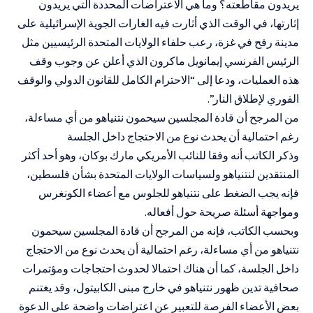
يريدون مقاطعته؟ وما هي الاعتراضات المحددة التي يريدون
إثارتها، في الوقت الذي أثارت فيه الغارات الجوية الإسرائيلية على
مدينة رفح في غزة، رعب حلفاء الولايات المتحدة الرئيسيين مثل
الرئيس الفرنسي إيمانويل ماكرون الذي أعلن عن وجوب وقف
هذه العمليات، ودعا إلى “الاحترام الكامل للقانون الدولي والوقف
الفوري لإطلاق النار”.
من المرجح أن قادة المجلسين سيحمون نتنياهو من أي مساءلة،
رغم احتمالية أن يحدث نوع من الاحتجاج داخل الجلسة
وذكر الكاتب أنه وفقا للنائب الأمريكي مارك بوكان، وهو أحد أكثر
المنتقدين لنتنياهو ولسياسات الولايات المتحدة بشأن فلسطين،
فإنه يجب الضغط على نتنياهو للجلوس مع أعضاء الكونغرس
ومواجهة أسئلة صريحة حول أفعاله.
وبحسب الكاتب، فإنه من المرجح أن قادة المجلسين سيحمون
نتنياهو من أي مساءلة، رغم احتمالية أن يحدث نوع من الاحتجاج
داخل الجلسة، كما أن هناك احتمالا لحدوث احتجاجات ومؤتمرات
صحافية تدين ظهور نتنياهو في خارج مبنى الكابيتول، وقد يغتنم
بعض الأعضاء الفرصة للتعبير عن اعتراضات واضحة على الدعوة