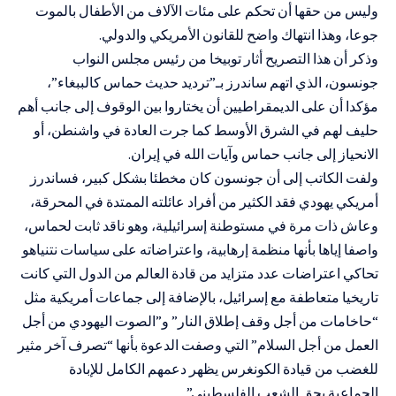
وليس من حقها أن تحكم على مئات الآلاف من الأطفال بالموت
جوعا، وهذا انتهاك واضح للقانون الأمريكي والدولي.
وذكر أن هذا التصريح أثار توبيخا من رئيس مجلس النواب
جونسون، الذي اتهم ساندرز بـ”ترديد حديث حماس كالببغاء”،
مؤكدا أن على الديمقراطيين أن يختاروا بين الوقوف إلى جانب أهم
حليف لهم في الشرق الأوسط كما جرت العادة في واشنطن، أو
الانحياز إلى جانب حماس وآيات الله في إيران.
ولفت الكاتب إلى أن جونسون كان مخطئا بشكل كبير، فساندرز
أمريكي يهودي فقد الكثير من أفراد عائلته الممتدة في المحرقة،
وعاش ذات مرة في مستوطنة إسرائيلية، وهو ناقد ثابت لحماس،
واصفا إياها بأنها منظمة إرهابية، واعتراضاته على سياسات نتنياهو
تحاكي اعتراضات عدد متزايد من قادة العالم من الدول التي كانت
تاريخيا متعاطفة مع إسرائيل، بالإضافة إلى جماعات أمريكية مثل
“حاخامات من أجل وقف إطلاق النار” و”الصوت اليهودي من أجل
العمل من أجل السلام” التي وصفت الدعوة بأنها “تصرف آخر مثير
للغضب من قيادة الكونغرس يظهر دعمهم الكامل للإبادة
الجماعية بحق الشعب الفلسطيني”.