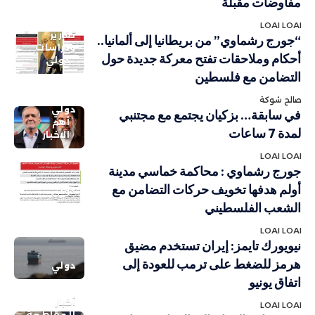
مفاوضات مقبلة
LOAI LOAI
تقارير
“جورج رشماوي” من بريطانيا إلى ألمانيا..
ودراسات
أحكام وملاحقات تفتح معركة جديدة حول
دولي
التضامن مع فلسطين
صالح شوكة
دولي
في سابقة… بزكيان يجتمع مع مجتنبي
أهم
لمدة 7 ساعات
الاخبار
LOAI LOAI
جورج رشماوي : محاكمة خماسي مدينة
أولم هدفها تخويف حركات التضامن مع
دولي
الشعب الفلسطيني
LOAI LOAI
نيويورك تايمز: إيران تستخدم مضيق
هرمز للضغط على ترمب للعودة إلى
دولي
اتفاق يونيو
أخبار
LOAI LOAI
المقاطعة