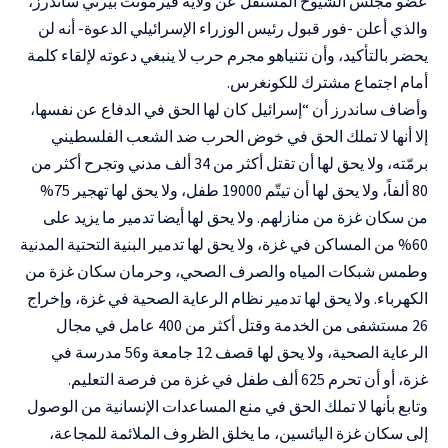
عضو مجلس الشيوخ المستقل عن ولاية فيرمونت بيرني ساندرز،
والذي أعلن -فور قبول رئيس الوزراء الإسرائيلي الدعوة- أنه لن
يحضر بالتأكيد، وأن نتنياهو مجرم حرب لا ينبغي دعوته لإلقاء كلمة
أمام اجتماع مشترك للكونغرس.
وأضاف ساندرز أن “إسرائيل كان لها الحق في الدفاع عن نفسها،
إلا أنها لا تملك الحق في خوض الحرب ضد الشعب الفلسطيني
برمّته، ولا يحق لها أن تقتل أكثر من 34 ألف مدني وتجرح أكثر من
80 ألفاً، ولا يحق لها أن تيتّم 19000 طفل، ولا يحق لها تهجير 75%
من سكان غزة من منازلهم. ولا يحق لها أيضا تدمير ما يزيد على
60% من المساكن في غزة، ولا يحق لها تدمير البنية التحتية المدنية
وطمس شبكات المياه والصرف الصحي، وحرمان سكان غزة من
الكهرباء. ولا يحق لها تدمير نظام الرعاية الصحية في غزة، وإخراج
26 مستشفى من الخدمة وقتل أكثر من 400 عامل في مجال
الرعاية الصحية، ولا يحق لها قصف 12 جامعة و56 مدرسة في
غزة، أو أن تحرم 625 ألف طفل في غزة من فرصة التعليم.
وتابع بأنها لا تملك الحق في منع المساعدات الإنسانية من الوصول
إلى سكان غزة اليائسين، ما يخلق الظروف الملائمة للمجاعة،