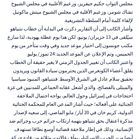
مجلس النواب حكيم جيفريز، وزعيم الأغلبية في مجلس الشيوخ
تشاك شومر، وزعيم الأقلية في مجلس الشيوخ ميتش ماكونيل
لإلقاء كلمة أمام السلطة التشريعية.
وأشار الكاتب إلى أن التقارير ذكرت في البداية أن خطاب نتنياهو
سيُلقى في 13 حزيران/ يونيو، لكن هذا يوم عطلة يهودية، لذا سارع
مكتب جونسون إلى اختيار موعد جديد وفي وقت متأخر من يوم
الخميس، وتم الإعلان عن الموعد الجديد: 24 تموز/ يوليو.
واعتبر الكاتب أن تغيير الجدول الزمني لا يغير حقيقة أن الخطاب
يقلق أعضاء الكونغرس الذين يحترمون سيادة القانون ويريدون
تحقيق سلام عادل في الشرق الأوسط. فنتنياهو، المنبوذ سياسيا
والمبتلى بالفضائح، والذي أشعل عقابه الجماعي للمدنيين في غزة
احتجاجات في إسرائيل وحول العالم، يواجه احتمال الملاحقة
الجنائية على أفعاله؛ حيث أشار المدعي العام للمحكمة الجنائية
الدولية، كريم خان في 20 أيار/ مايو الماضي، إلى سعيه لإصدار
مذكرة اعتقال بحق نتنياهو بتهمة ارتكاب جرائم حرب وجرائم ضد
الإنسانية، وذلك في إطار ملاحقة قضائية أوسع نطاقا تستهدف
أيضا وزير الحرب الإسرائيلي يوآف غالانت، وثلاثة من قادة حركة