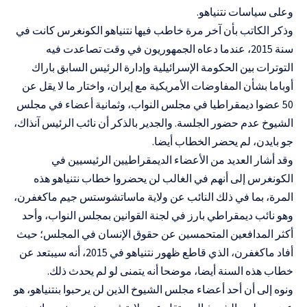
وعلى سياسات نتنياهو.
وذكر الكاتب بأن آخر مرة خاطب فيها نتنياهو الكونغرس كانت في
سنة 2015، عندما دعاه الجمهوريون في وقت تصاعدت فيه
التوترات بين الحكومة الإسرائيلية وإدارة الرئيس السابق باراك
أوباما بشأن المفاوضات الأمريكية مع إيران، واختار ما لا يقل عن
50 عضوا ديمقراطيا في مجلس النواب، وثمانية أعضاء في مجلس
الشيوخ عدم حضور الجلسة. والجدير بالذكر أن نائب الرئيس آنذاك،
جو بايدن، لم يحضر الخطاب أيضا.
وقد أشار العديد من الأعضاء الديمقراطيين الرئيسيين في
الكونغرس إلى أنهم في الغالب لن يحضروا خطاب نتنياهو هذه
المرة، بما في ذلك النائب عن ولاية ماساتشوستس جيم ماكغفرن،
وهو نائب ديمقراطي بارز في لجنة القوانين بمجلس النواب، وأحد
أكثر المدافعين المتحمسين عن حقوق الإنسان في المجلس؛ حيث
أفاد ماكغفرن، الذي قاطع ظهور نتنياهو في 2015، أنه سيبتعد عن
خطاب هذه السنة أيضا، موضحا أنه يتمنى لو لم يحدث ذلك.
ونوه إلى أن أحد أعضاء مجلس الشيوخ الذين لن يرحبوا بنتنياهو، هو