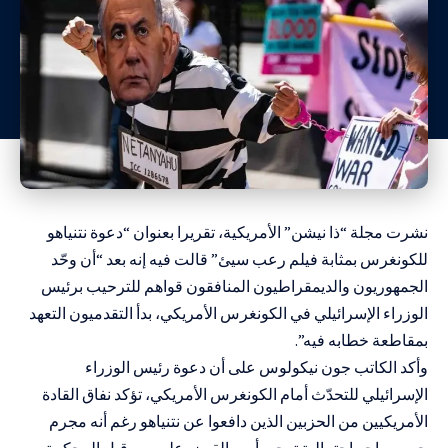
نشرت مجلة “ذا نيشن” الأمريكية، تقريرا بعنوان “دعوة نتنياهو
للكونغرس بمثابة فيلم رعب سيئ” قالت فيه إنه بعد “أن وحّد
الجمهوريون والديمقراطيون المنافقون قواهم للترحيب برئيس
الوزراء الإسرائيلي في الكونغرس الأمريكي، بدأ التقدميون التعهد
بمقاطعة خطابه فيه”.
وأكد الكاتب جون نيكولوس على أن دعوة رئيس الوزراء
الإسرائيلي للتحدّث أمام الكونغرس الأمريكي، تؤكد نفاق القادة
الأمريكيين من الحزبين الذين دافعوا عن نتنياهو رغم أنه مجرم
حرب يواجه احتمالية توجيه أمر بالقبض عليه من قِبل المحكمة