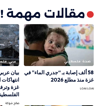
مقالات مهمة !
صحة
فلسطيني
عربي
فلس
58 ألف إصابة بـ “جدري الماء” في
بيان عرب
غزة منذ مطلع 2026
انتهاكات 
غزة وترف
LOAI LOAI
الفلسطين
صالح شوكة