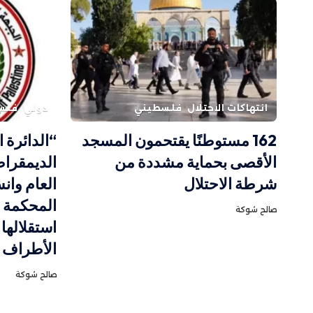
انتهاكات الاحتلال
فلسطيني
دولي
فلس
162 مستوطنًا يقتحمون المسجد
“الدائرة ا
الأقصى بحماية مشددة من
الديمقراط
شرطة الاحتلال
العام وا
المحكمة ال
صالح شوكة
استقلالها
الأطراف
صالح شوكة