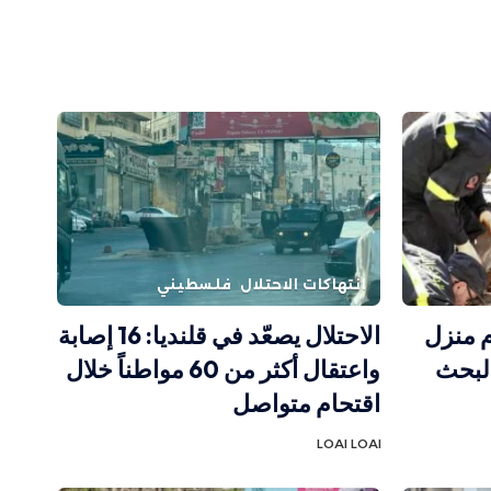
انتهاكات الاحتلال
فلسطيني
ركام منزل
الاحتلال يصعّد في قلنديا: 16 إصابة
البحث
واعتقال أكثر من 60 مواطناً خلال
اقتحام متواصل
LOAI LOAI