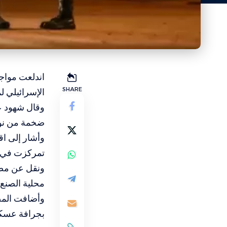
اندلعت مواجه
SHARE
الإسرائيلي ل
وقال شهود ع
ضخمة من نوع “D9″، من جهة حاجز “الحمر
وأشار إلى اق
تمركزت في ا
ونقل عن مصاد
محلية الصنع
وأضافت المصا
بجرافة عسكر