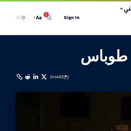
ي
9
Aa
Sign In
ي طوباس
SHARE