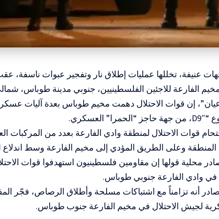
ات عنيفة، تخللها عمليات إطلاق نار وتفجير عبوات ناسفة، عقب
مخيم الفارعة للاجئين الفلسطينيين، جنوبي مدينة طوباس، شمالي
يان”، إن قوات الاحتلال دهمت مخيم طوباس بعدة آليات عسكرية
ا” العسكري.
تحام قوات الاحتلال لمنطقة وادي الفارعة بعدد من المركبات العسك
لمنطقة وعلى الطريق المؤدي إلى مخيم الفارعة وسط اندلاع ا
ر محلية قولها إن مقاومين فلسطينيون استهدفوا قوات الاحتلال
 في وادي الفارعة جنوبي طوباس.
در أنه تزامناً مع اشتباكات مسلحة وأطلاق الرصاص، فجّر الم
ية لجيش الاحتلال في مخيم الفارعة جنوب طوباس.