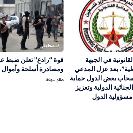
طيني
فلسطيني
لقانونية في الجبهة
قوة “رادع” تعلن ضبط ع
ية”، بعد عزل المدعي
ومصادرة أسلحة وأموال ب
نسحاب بعض الدول حماية
صالح شوكة
جنائية الدولية وتعزيز
 مسؤولية الدول