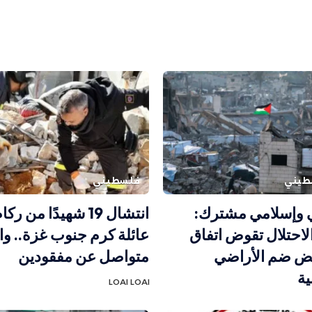
طيني
فلسطيني
ي وإسلامي مشترك:
انتشال 19 شهيدًا من 
الاحتلال تقوض اتفاق
عائلة كرم جنوب غزة.. و
ض ضم الأراضي
متواصل عن مفقودين
ية
LOAI LOAI