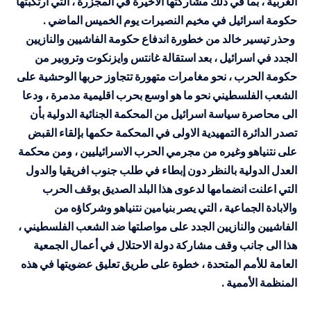
الغربية ، بما في ذلك مشاركتها الأخيرة في المجزرة ، التي ارتكبتها
حكومة اسرائيل في مخيم النصيرات يوم الخميس الماضي .
وحذر تيسير خالد من خطورة اندفاع حكومة الفاشيين والنازيين
الجدد في اسرائيل ، بعد استقالة غانتس وايزنكوت وتروبير من
حكومة الحرب ، نحو مغامرات متهورة تتجاوز حربها الوحشية على
الشعب الفلسطيني نحو ما هو اوسع بحرب اقليمية مدمرة ، ودعا
الى محاصرة سياسة اسرائيل من المحكمة الجنائية الدولية بأن
تصدر الدائرة التمهيدية الاولى في المحكمة حكمها بإلقاء القبض
على نتنياهو وغيره من مجرمي الحرب الاسرائيليين ، ومن محكمة
العدل الدولية بالنظر دون إبطاء في طلب جنوب افريقيا والدول
التي اعلنت انضمامها لدعوى هذا البلد الصديق بوقف الحرب
والابادة الجماعية ، التي يصر بنيامين نتنياهو وشركاؤه من
الفاشيين والنازيين الجدد على مواصلتها ضد الشعب الفلسطيني ،
هذا الى جانب وقف مشاركة دولة الاحتلال في أعمال الجمعية
العامة للأمم المتحدة ، خطوة على طريق تعليق عضويتها في هذه
المنظمة الأممية .