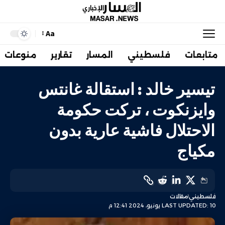
Aa
متابعات
فلسطيني
المسار
تقارير
منوعات
تيسير خالد : استقالة غانتس
وايزنكوت ، تركت حكومة
الاحتلال فاشية عارية بدون
مكياج
فلسطيني
مقالات
LAST UPDATED: 10 يونيو، 2024 12:41 م