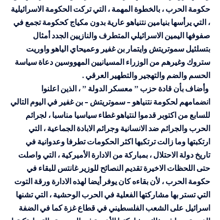
حكومة الحرب ، بالخطوة المهمة ، التي تركت الحكومة الاسرائيلية
، التي يرأسها بنيامين نتنياهو عارية بدون مكياج كحكومة تجمع في
صفوفها اليمين الاسرائيلي المتطرف والنازيين الجدد أمثال
بتسلئيل سموتريتش وايتمار بن غفير وعميحاي الياهو واوريت
ستروك وغيرهم من الوزراء المسيانيين المهووسين دعاة سياسة
الحسم والضم والتهجير والتطهير العرقي .
وأضاف بأن قادة حزب ” معسكر الدولة ” ، الذين اعلنوا
انضمامهم لحكومة نتنياهو
–
سموتريتش
–
بن غفير في اليوم التالي
للسابع من اكتوبر قدموا لنتياهو غطاء سياسيا مناسبا ، لجرائم
الحرب والجرائم ضد الانسانية وجرائم الابادة الجماعية ، التي
ارتكبتها وما زالت ترتكبها اكثر الحكومات تطرفا وعدوانية في
تاريخ دولة الاحتلال ، بمباركة من الادارة الأميركية ، التي واصلت
حتى اللحظات الاخيرة تقديم النصائح للوزير غانتس للبقاء في
حكومة الحرب ، لأن بقاءه كان يوفر أيضا لهذه الادارة ورقة التوت
التي تستر بها مشاركتها الفعلية في الحرب الوحشية ، التي تشنها
اسرائيل على الشعب الفلسطيني في قطاع غزة كما في الضفة