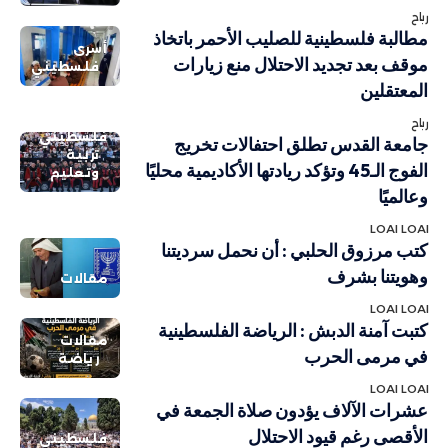
رباح
مطالبة فلسطينية للصليب الأحمر باتخاذ
أسرى
موقف بعد تجديد الاحتلال منع زيارات
فلسطيني
المعتقلين
رباح
فلسطيني
جامعة القدس تطلق احتفالات تخريج
تربية
الفوج الـ45 وتؤكد ريادتها الأكاديمية محليًا
وتعليم
وعالميًا
LOAI LOAI
كتب مرزوق الحلبي : أن نحمل سرديتنا
وهويتنا بشرف
مقالات
LOAI LOAI
كتبت آمنة الدبش : الرياضة الفلسطينية
مقالات
في مرمى الحرب
رياضة
LOAI LOAI
عشرات الآلاف يؤدون صلاة الجمعة في
الأقصى رغم قيود الاحتلال
فلسطيني