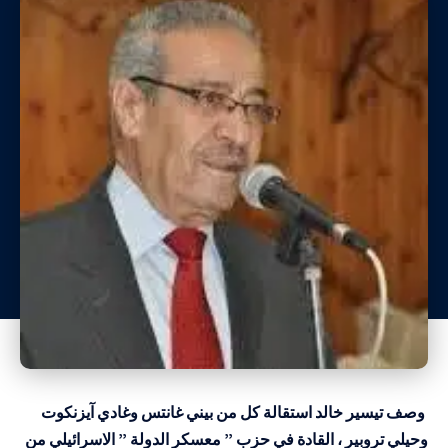
وصف تيسير خالد استقالة كل من بيني غانتس وغادي آيزنكوت
وحيلي تروبير ، القادة في حزب ” معسكر الدولة ” الاسرائيلي من