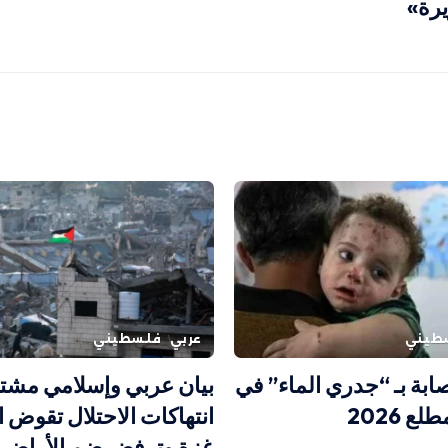
يرة»
طيني
عربي
فلسطيني
إصابة بـ “جدري الماء” في
بيان عربي وإسلامي مشت
ع 2026
انتهاكات الاحتلال تقوض ا
غزة وترفض ضم الأراضي