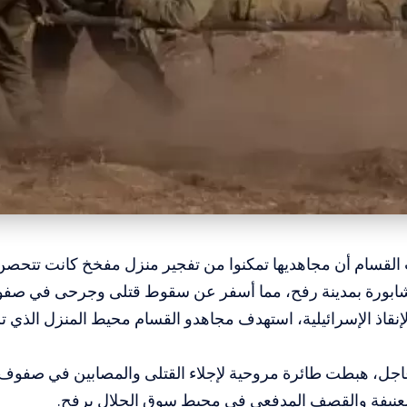
القسام أن مجاهديها تمكنوا من تفجير منزل مفخخ كانت تتحصن 
ابورة بمدينة رفح، مما أسفر عن سقوط قتلى وجرحى في صفوف
نقاذ الإسرائيلية، استهدف مجاهدو القسام محيط المنزل الذي ت
جل، هبطت طائرة مروحية لإجلاء القتلى والمصابين في صفوف
العنيفة والقصف المدفعي في محيط سوق الحلال برفح.