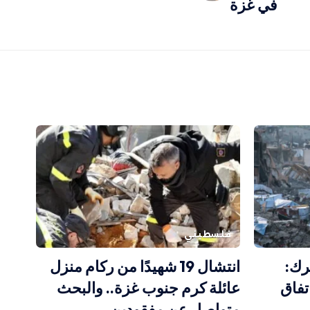
في غزة
فلسطيني
رك:
انتشال 19 شهيدًا من ركام منزل
تفاق
عائلة كرم جنوب غزة.. والبحث
متواصل عن مفقودين