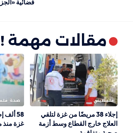
فضائية «الجز
مقالات مهمة !
فلسطيني
صحة
فلس
إجلاء 38 مريضًا من غزة لتلقي
58 ألف 
العلاج خارج القطاع وسط أزمة
غزة منذ مطل
صحية متفاقمة