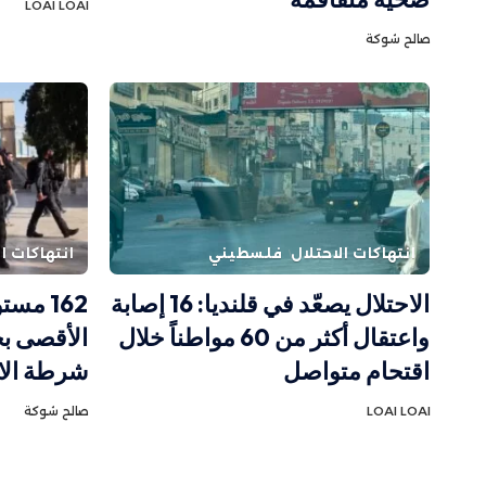
LOAI LOAI
صالح شوكة
انتهاكات الاحتلال
فلسطيني
انتهاكات ال
الاحتلال يصعّد في قلنديا: 16 إصابة
162 مس
واعتقال أكثر من 60 مواطناً خلال
الأقصى ب
اقتحام متواصل
شرطة الا
LOAI LOAI
صالح شوكة