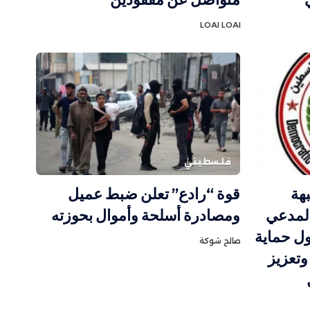
LOAI LOAI
فلسطيني
بهة
قوة “رادع” تعلن ضبط عميل
المدعي
ومصادرة أسلحة وأموال بحوزته
ل حماية
صالح شوكة
وتعزيز