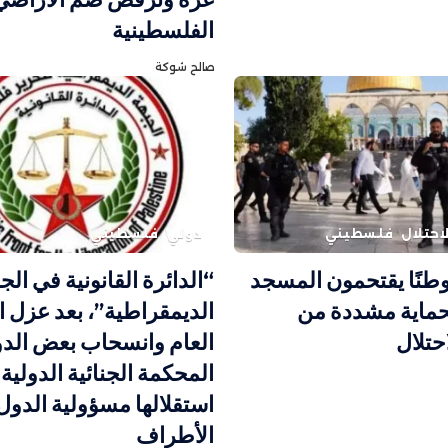
الفلسطينية
صالح شوكة
احتلال
فلسطيني
دولي
فلسطيني
توطنًا يقتحمون المسجد
“الدائرة القانونية في الج
حماية مشددة من
الديمقراطية”، بعد عزل 
حتلال
العام وانسحاب بعض الدو
المحكمة الجنائية الدولية 
استقلالها مسؤولية الدول
الأطراف