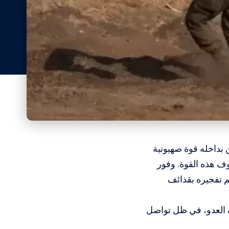
بداخله قوة صهيونية
 هذه القوة. وفور
م تفجيره بقذائف
 العدو، في ظل تواصل