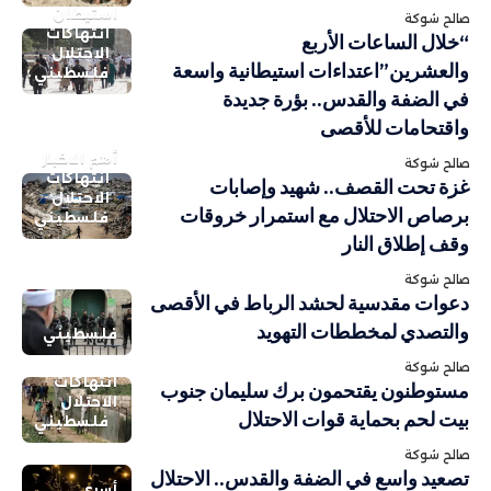
استيطان
صالح شوكة
انتهاكات
“خلال الساعات الأربع
الاحتلال
والعشرين”اعتداءات استيطانية واسعة
فلسطيني
في الضفة والقدس.. بؤرة جديدة
واقتحامات للأقصى
أهم الاخبار
صالح شوكة
انتهاكات
غزة تحت القصف.. شهيد وإصابات
الاحتلال
برصاص الاحتلال مع استمرار خروقات
فلسطيني
وقف إطلاق النار
صالح شوكة
دعوات مقدسية لحشد الرباط في الأقصى
والتصدي لمخططات التهويد
فلسطيني
صالح شوكة
انتهاكات
مستوطنون يقتحمون برك سليمان جنوب
الاحتلال
بيت لحم بحماية قوات الاحتلال
فلسطيني
صالح شوكة
تصعيد واسع في الضفة والقدس.. الاحتلال
أسرى