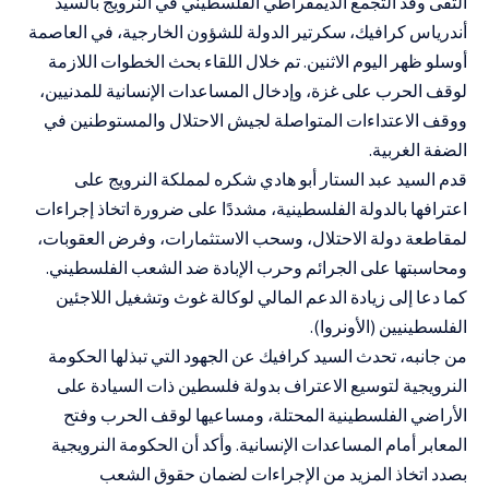
التقى وفد التجمع الديمقراطي الفلسطيني في النرويج بالسيد
أندرياس كرافيك، سكرتير الدولة للشؤون الخارجية، في العاصمة
أوسلو ظهر اليوم الاثنين. تم خلال اللقاء بحث الخطوات اللازمة
لوقف الحرب على غزة، وإدخال المساعدات الإنسانية للمدنيين،
ووقف الاعتداءات المتواصلة لجيش الاحتلال والمستوطنين في
الضفة الغربية.
قدم السيد عبد الستار أبو هادي شكره لمملكة النرويج على
اعترافها بالدولة الفلسطينية، مشددًا على ضرورة اتخاذ إجراءات
لمقاطعة دولة الاحتلال، وسحب الاستثمارات، وفرض العقوبات،
ومحاسبتها على الجرائم وحرب الإبادة ضد الشعب الفلسطيني.
كما دعا إلى زيادة الدعم المالي لوكالة غوث وتشغيل اللاجئين
الفلسطينيين (الأونروا).
من جانبه، تحدث السيد كرافيك عن الجهود التي تبذلها الحكومة
النرويجية لتوسيع الاعتراف بدولة فلسطين ذات السيادة على
الأراضي الفلسطينية المحتلة، ومساعيها لوقف الحرب وفتح
المعابر أمام المساعدات الإنسانية. وأكد أن الحكومة النرويجية
بصدد اتخاذ المزيد من الإجراءات لضمان حقوق الشعب