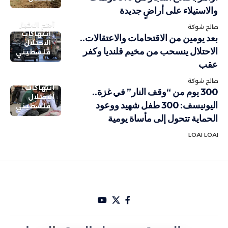
والاستيلاء على أراضٍ جديدة
أهم الاخبار
صالح شوكة
انتهاكات
بعد يومين من الاقتحامات والاعتقالات..
الاحتلال
الاحتلال ينسحب من مخيم قلنديا وكفر
فلسطيني
عقب
صالح شوكة
انتهاكات
300 يوم من “وقف النار” في غزة..
الاحتلال
اليونيسف: 300 طفل شهيد ووعود
فلسطيني
الحماية تتحول إلى مأساة يومية
LOAI LOAI