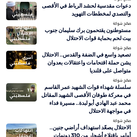
دعوات مقدسية لحشد الرباط في الأقصى
والتصدي لمخططات التهويد
فلسطيني
صالح شوكة
انتهاكات
مستوطنون يقتحمون برك سليمان جنوب
الاحتلال
بيت لحم بحماية قوات الاحتلال
فلسطيني
صالح شوكة
تصعيد واسع في الضفة والقدس.. الاحتلال
أسرى
يشن حملة اقتحامات واعتقالات بعدوان
فلسطيني
متواصل على قلنديا
صالح شوكة
سلسلة شهداء قوات الشهيد عمر القاسم
TV
في معركة طوفان الأقصى الشهيد المقاتل
فلسطيني
محمد عبد الهادي أبو لبدة.. مسيرة فداء
في مواجهة الاحتلال
صالح شوكة
الاحتلال يصعّد استهداف أراضي جنين..
انتهاكات
أوامر باقتلاع أشجار من 310 دونمات
الاحتلال