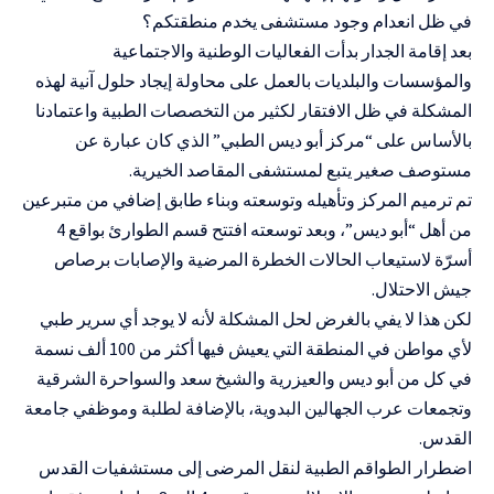
في ظل انعدام وجود مستشفى يخدم منطقتكم؟
بعد إقامة الجدار بدأت الفعاليات الوطنية والاجتماعية
والمؤسسات والبلديات بالعمل على محاولة إيجاد حلول آنية لهذه
المشكلة في ظل الافتقار لكثير من التخصصات الطبية واعتمادنا
بالأساس على “مركز أبو ديس الطبي” الذي كان عبارة عن
مستوصف صغير يتبع لمستشفى المقاصد الخيرية.
تم ترميم المركز وتأهيله وتوسعته وبناء طابق إضافي من متبرعين
من أهل “أبو ديس”، وبعد توسعته افتتح قسم الطوارئ بواقع 4
أسرّة لاستيعاب الحالات الخطرة المرضية والإصابات برصاص
جيش الاحتلال.
لكن هذا لا يفي بالغرض لحل المشكلة لأنه لا يوجد أي سرير طبي
لأي مواطن في المنطقة التي يعيش فيها أكثر من 100 ألف نسمة
في كل من أبو ديس والعيزرية والشيخ سعد والسواحرة الشرقية
وتجمعات عرب الجهالين البدوية، بالإضافة لطلبة وموظفي جامعة
القدس.
اضطرار الطواقم الطبية لنقل المرضى إلى مستشفيات القدس