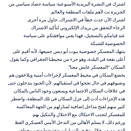
اشترك في النشرة البريدية الأسبوعية: سياسة حصاد سياسي من
الجزيرة نت لأهم ملفات المنطقة والعالم.
اشترك الآن حدث خطأ في الاشتراك، حاول مرة أخرى
الرجاء التحقق من بريدك الإلكتروني لتأكيد الاشتراك
عند قيامكم بالتسجيل، فهذا يعني موافقتكم على سياسة
الخصوصية للشبكة
ينتهك المعسكر خصوصية بيوت أبو ديس جميعها، لأنه أقيم على
أعلى بقعة في البلدة، وهو جزء من محيطنا الجغرافي وكما يقول
السكان “المعسكر عايش معنا”.
يخضع السكان في محيط المعسكر لإجراءات أمنية ويلاحَقون هم
وضيوفهم في حال نجحوا في استقبالهم، لأن الجنود يتدخلون حتى
في علاقات السكان الاجتماعية ويمنعون وجود الناس بالمكان.
هذه الإجراءات أدت إلى عزل السكان في تلك المنطقة، واضطر
كثير منهم لفتح مداخل إضافية لمنازلهم من الجهة المعاكسة
للمعسكر لتجنب الاحتكاك مع الاحتلال والتنكيل بهم.
ورغم ذلك، لا يسلم الأهالي من التدخل الأمني العسكري الفظ
الذي يتم من خلال توقيف السيارات وتفتيشها ونصب حواجز