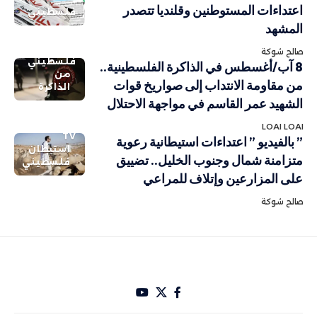
اعتداءات المستوطنين وقلنديا تتصدر
فلسطيني
المشهد
صالح شوكة
فلسطيني
8 آب/أغسطس في الذاكرة الفلسطينية..
من
من مقاومة الانتداب إلى صواريخ قوات
الذاكرة
الشهيد عمر القاسم في مواجهة الاحتلال
LOAI LOAI
TV
” بالفيديو ” اعتداءات استيطانية رعوية
استيطان
متزامنة شمال وجنوب الخليل.. تضييق
فلسطيني
على المزارعين وإتلاف للمراعي
صالح شوكة