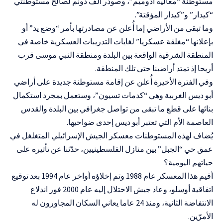
مستوطنة “معاليه أدوميم”، وصودر ألف دونم لصالح مستوطنتي
“كيدار” و”كيدار المؤقتة”.
وما تبقى من الأراضي إما أُعلن عن مصادرتها بأمر “وضع يد” أو
بإعلانها “مغلقة عسكريا” لغايات التدريبات العسكرية خاصة في
المنطقة الشرقية الواقعة بين البلدة ومنطقة النبي موسى قرب
أريحا إذ تمتد أراضينا حتى تلك المنطقة.
وفي الفترة الأخيرة أُعلن عن إقامة مستوطنة جديدة على أراضي
أبو ديس الغربية وهي “كدمات تسيون”، وستعمل بمجرد استكمال
بنائها على قطع ما تبقى من تواصل جغرافي بين البلدة والقدس
العاصمة الأم التي تعتبر أبو ديس إحدى ضواحيها.
يُضاف لهذه المستوطنات معسكر الجيش الإسرائيلي المتغلغل في
عمق حي “الجبل” بين منازل الفلسطينيين، حدّثنا عن تأثيره على
حياتهم اليومية؟
أقيم هذا المعسكر عام 1988 وتم إخلاؤه أواخر عام 1994 بعد توقيع
اتفاقية أوسلو، وعاد جيش الاحتلال إليه عام 2000 فور اندلاع
الانتفاضة الثانية، ومنذ 24 عاما يعاني السكان المجاورون له
الأمرّين.