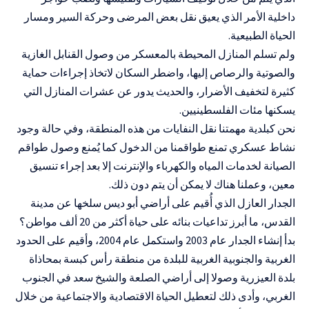
داخلية الأمر الذي يعيق نقل بعض المرضى وحركة السير ومسار
الحياة الطبيعية.
ولم تسلم المنازل المحيطة بالمعسكر من وصول القنابل الغازية
والصوتية والرصاص إليها، واضطر السكان لاتخاذ إجراءات حماية
كثيرة لتخفيف الأضرار، والحديث يدور عن عشرات المنازل التي
يسكنها مئات الفلسطينيين.
نحن كبلدية مهمتنا نقل النفايات من هذه المنطقة، وفي حالة وجود
نشاط عسكري تمنع طواقمنا من الدخول كما يُمنع وصول طواقم
الصيانة لخدمات المياه والكهرباء والإنترنت إلا بعد إجراء تنسيق
معين، وعملنا هناك لا يمكن أن يتم دون ذلك.
الجدار العازل الذي أُقيم على أراضي أبو ديس سلخها عن مدينة
القدس، ما أبرز تداعيات بنائه على حياة أكثر من 20 ألف مواطن؟
بدأ إنشاء الجدار عام 2003 واستكمل عام 2004، وأقيم على الحدود
الغربية والجنوبية الغربية للبلدة من منطقة رأس كبسة بمحاذاة
بلدة العيزرية وصولا إلى أراضي الصلعة والشيخ سعد في الجنوب
الغربي، وأدى ذلك لتعطيل الحياة الاقتصادية والاجتماعية من خلال