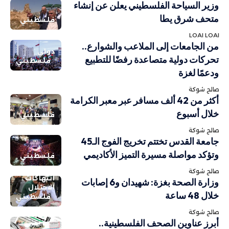
وزير السياحة الفلسطيني يعلن عن إنشاء
متحف شرق يطا
فلسطيني
LOAI LOAI
من الجامعات إلى الملاعب والشوارع..
دولي
تحركات دولية متصاعدة رفضًا للتطبيع
فلسطيني
ودعمًا لغزة
صالح شوكة
أكثر من 42 ألف مسافر عبر معبر الكرامة
خلال أسبوع
فلسطيني
صالح شوكة
جامعة القدس تختتم تخريج الفوج الـ45
وتؤكد مواصلة مسيرة التميز الأكاديمي
فلسطيني
صالح شوكة
انتهاكات
وزارة الصحة بغزة: شهيدان و6 إصابات
الاحتلال
خلال 48 ساعة
فلسطيني
صالح شوكة
أبرز عناوين الصحف الفلسطينية..