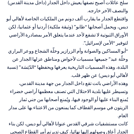
سلخ عائلات أصبح نصفها يعيش داخل الجدار (داخل مدينة القدس)
والنصف الآخر خارجه.
واقتطع الجدار ما يقارب ألف دونم من الملكيات الخاصة لأهالي أبو
ديس، ويحمل أصحابها “طابو” (وثيقة ملكية) أردنيا أو عثمانيا، لكن
الأوراق الثبوتية لا تشفع لأحد عندما يتعلق الأمر بمصادرة الأراضي
لتوفير “الأمن لإسرائيل”.
“أبو المساكين والصوانة وأم الزرازير وخلّة الشجاع ووعر البراري
وخلّة عبد” جميعها مسميات لأحواض ومناطق عزلها الجدار عن
البلدة، وهذه المسميات التاريخية يعرفها ويحفظها “الدّيَسَة” (نسبة
لأهالي أبو ديس) عن ظهر قلب.
وهذه الأراضي باتت تقع داخل الجدار من جهة مدينة القدس،
وتسيطر عليها بلدية الاحتلال التي تصنف معظمها أراضي خضراء
يُمنع البناء عليها أو الوجود فيها، ويُمنع أصحابها من جني ثمار
الزيتون في موسم القطاف كما يمنعون من الاعتناء بها على مدار
العام.
كانت مستشفيات شرقي القدس عنوانا لأهالي أبو ديس، لكن بناء
الجدار أعاق وصولهم إليها نهائيا، كيف تدبرتم أمر القطاع الصحي