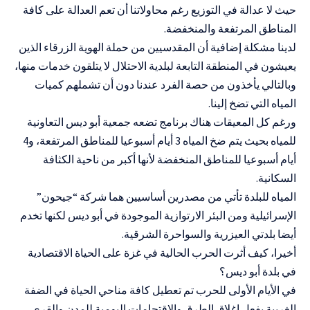
حيث لا عدالة في التوزيع رغم محاولاتنا أن تعم العدالة على كافة
المناطق المرتفعة والمنخفضة.
لدينا مشكلة إضافية أن المقدسيين من حملة الهوية الزرقاء الذين
يعيشون في المنطقة التابعة لبلدية الاحتلال لا يتلقون خدمات منها،
وبالتالي يأخذون من حصة الفرد عندنا دون أن تشملهم كميات
المياه التي تضخ إلينا.
ورغم كل المعيقات هناك برنامج تضعه جمعية أبو ديس التعاونية
للمياه بحيث يتم ضخ المياه 3 أيام أسبوعيا للمناطق المرتفعة، و4
أيام أسبوعيا للمناطق المنخفضة لأنها أكبر من ناحية الكثافة
السكانية.
المياه للبلدة تأتي من مصدرين أساسيين هما شركة “جيحون”
الإسرائيلية ومن البئر الارتوازية الموجودة في أبو ديس لكنها تخدم
أيضا بلدتي العيزرية والسواحرة الشرقية.
أخيرا، كيف أثرت الحرب الحالية في غزة على الحياة الاقتصادية
في بلدة أبو ديس؟
في الأيام الأولى للحرب تم تعطيل كافة مناحي الحياة في الضفة
الغربية بفعل إغلاق الطرق والاقتحامات اليومية للمدن والقرى