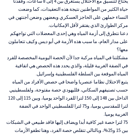
يحتاج لتنسيق مع الاحتلال يستغرق بين 4 إلى 8 ساعات، وفقدنا
حياة الكثير من المواطنين نتيجة هذه التعقيدات، كما وضعت
النساء حملهن على الحاجز العسكري وبعضهن وضعن أجنتهن في
مركز الطوارئ الذي يفتقر لأقل الإمكانيات.
دعنا نتطرق إلى أزمة المياه وهي إحدى المعضلات التي تواجهكم
على مدار العام، ما سبب هذه الأزمة في أبو ديس وكيف تتعاملون
معها؟
مشكلتنا في المياه مركبة جدا لأن الحصة اليومية المخصصة للفرد
في الضفة الغربية قليلة، والذي يحدد هذه الحصص هي اتفاقية
المياه الموقعة بين السلطة الفلسطينية وإسرائيل.
يتبع الاحتلال نظاما عنصريا واضحا في حصص الأفراد من المياه
حسب تصنيفهم السكاني، فلليهودي حصة مفتوحة، ولفلسطينيي
الداخل بين 148 إلى 150 لترا للفرد الواحد يوميا، وبين 115 إلى 120
لترا للمقدسي يوميا، و75 لترا للفلسطيني الواحد في الضفة
الغربية يوميا.
75 لترا حصة غير كافية أبدا ويضاف إليها فاقد طبيعي في الشبكات
بين 15 و25%، وبالتالي تتقلص حصة الفرد، وهنا تطفو الأزمات