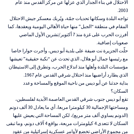
الاحتلال في بناء الجدار الذي عزلها عن مركز القدس منذ عام
2003.
تواجه البلدة وسكانها تحديات جمّة، ويُربك معسكر جيش الاحتلال
المقام في منطقة “الجبل” منها حياة الأهالي اليومية ويعقدها، كما
أفرزت الحرب على غزة منذ 7 أكتوبر/تشرين الأول الماضي
صعوبات إضافية.
حلّت الجزيرة نت ضيفة على بلدية أبو ديس، وأجرت حوارا خاصا
مع رئيسها جمال أبو هلال، الذي تحدث عن “نكبة حقيقية” تعيشها
مؤسسات البلدة وأهلها منذ اندلاع الحرب، وتطرق إلى الاستيطان
الذي يطارد أراضيها منذ احتلال شرقي القدس عام 1967.
بداية حدثنا عن أبو ديس من ناحية الموقع والمساحة وعدد
السكان؟
تقع أبو ديس جنوب شرقي القدس العاصمة الأبدية لفلسطين،
ومساحتها الإجمالية 30 كيلومترا مربعا، أي ما يعادل 30 ألف دونم
(الدونم يساوي ألف متر مربع)، لكن المساحة التي يعيش عليها
السكان لا تتعدى 4 كيلومترات مربعة، بواقع 4 آلاف دونم، وما تبقى
من مجموع الأراضي تخضع لأوامر عسكرية إسرائيلية من عقود