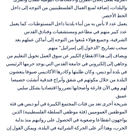
والبلدات، إضافة لمنع العمال الفلسطينيين من التوجه إلى داخل
الخط الأخضر.
يعمل عدد لا بأس به من أبناء بلدتنا داخل المستوطنات، كما يعمل
عدد كبير منهم في مطاعم ومستشفيات وفنادق القدس
الشرقية، وجميع هؤلاء مُنعوا من التوجه إلى أماكن عملهم بعد
سحب تصاريح “الدخول إلى إسرائيل” منهم.
ويضاف إلى هذا الانقطاع الكبير عن سوق العمل تحويل التعليم من
وجاهي إلى إلكتروني في جامعة القدس التي يوجد حرمها الرئيسي
في بلدة أبو ديس، وكان طلبتها وكادرها الأكاديمي ضيوفا ينعشون
البلدة من خلال مكوثهم في شقق وأبراج فندقية أُنشئت خصيصا
لهم وهي الآن فارغة وأصحابها تضرروا اقتصاديا بشكل سلبي
عميق.
شريحة أخرى تعد من فئات المجتمع الكبيرة في أبو ديس هي فئة
الموظفين العموميين (فئة موظفي السلطة الفلسطينية) الذين
يواجهون انقطاعا وصعوبة في الحصول على رواتبهم منذ بداية
الحرب، وهذا أثر على الحركة الشرائية في البلدة، ويمكن القول إن