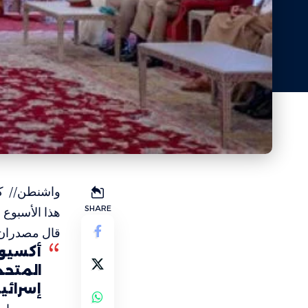
واشنطن// ك
SHARE
هذا الأسبوع 
قال مصدران ع
أكسيوس:
المتحد
إسرائي