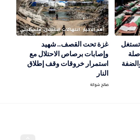
أهم الاخبار
انتهاكات الاحتلال
فلسطيني
 تستغل
غزة تحت القصف.. شهيد
صلة
وإصابات برصاص الاحتلال مع
والضفة
استمرار خروقات وقف إطلاق
النار
صالح شوكة