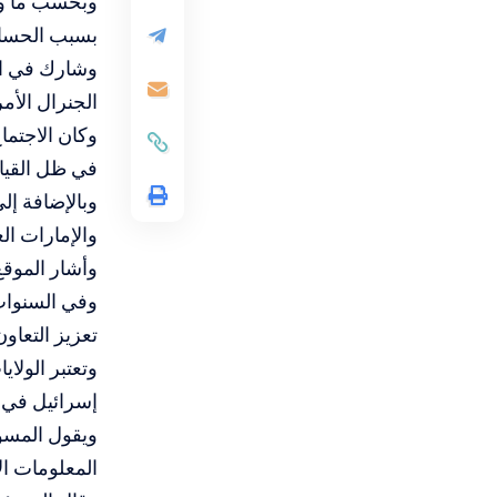
وبحسب ما ورد
بسبب الحساس
وشارك في الا
الجنرال الأم
وكان الاجتما
في ظل القياد
وبالإضافة إل
والإمارات ال
وأشار الموقع 
وفي السنوات 
تعزيز التعاو
وتعتبر الولا
إسرائيل في 13 أبريل بمثابة إنجاز كبير ونتيجة لهذا العمل
ويقول المسؤو
المعلومات ا