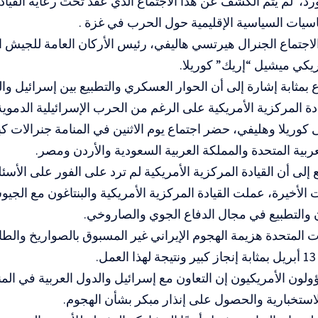
، لم يتم الكشف عن هذا الاجتماع الذي عقد تحت رعاية القيادة 
يات السياسية الإقليمية حول الحرب في غزة .
جتماع الجنرال هيرتسي هاليفي، رئيس الأركان العامة للجيش ا
ريكي ميشيل “إريك” كوريلا.
ع بمثابة إشارة إلى أن الحوار العسكري والتطبيع بين إسرائيل وا
ة المركزية الأمريكية على الرغم من الحرب الإسرائيلية الدموي
ى كوريلا وهليفي، حضر اجتماع يوم الاثنين في المنامة جنرالات ك
عربية المتحدة والمملكة العربية السعودية والأردن ومصر.
إلى أن القيادة المركزية الأمريكية لم ترد على الفور على الأسئلة
الأخيرة، عملت القيادة المركزية الأمريكية والبنتاغون مع الج
ن والتطبيع في مجال الدفاع الجوي والصاروخي.
يات المتحدة هزيمة الهجوم الإيراني غير المسبوق بالصواريخ وال
.
لون الأمريكيون إن التعاون مع إسرائيل والدول العربية في ال
لاستخبارية والحصول على
إنذار مبكر بشأن الهجوم
.