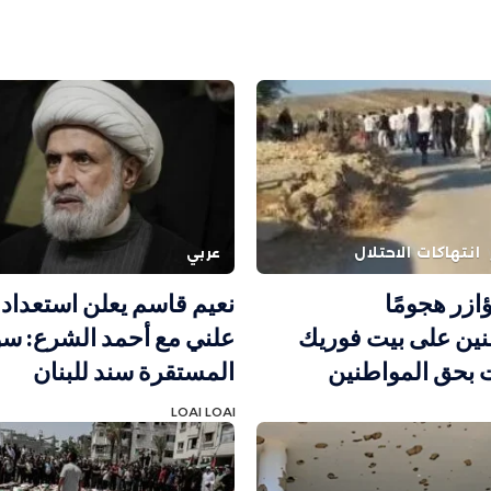
انتهاكات الاحتلال
عربي
ؤازر هجومًا
نعيم قاسم يعلن استعداده
ين على بيت فوريك
علني مع أحمد الشرع: سو
 بحق المواطنين
المستقرة سند للبنان
LOAI LOAI