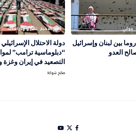
دولي
أهم الاخبار
تقارير ودراسات
وما بين لبنان وإسرائيل
دولة الاحتلال الإسرائيلي
لح العدو
“دبلوماسية ترامب” لموا
التصعيد في إيران وغزة 
صالح شوكة