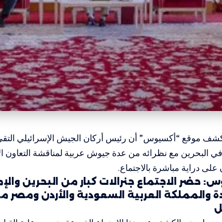
شف موقع “أكسيوس” أن رئيس أركان الجيش الإسرائيلي الت
في البحرين مع نظرائه من عدة جيوش عربية لمناقشة التعاون الأم
لى دراية مباشرة بالاجتماع.
 حضر الاجتماع جنرالات كبار من البحرين والإما
ة والمملكة العربية السعودية والأردن ومصر مع
ل