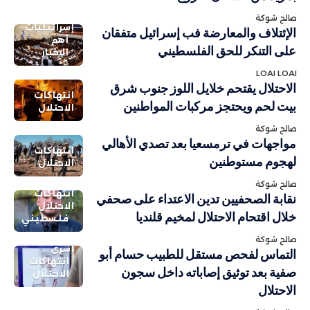
صالح شوكة
إسرائيليات
الإئتلاف والمعارضة فب إسرائيل متفقان
أهم
على التنكر للحق الفلسطيني
الاخبار
LOAI LOAI
الاحتلال يقتحم خلايل اللوز جنوب شرق
انتهاكات
بيت لحم ويحتجز مركبات المواطنين
الاحتلال
صالح شوكة
مواجهات في ترمسعيا بعد تصدي الأهالي
انتهاكات
لهجوم مستوطنين
الاحتلال
صالح شوكة
انتهاكات
نقابة الصحفيين تدين الاعتداء على صحفي
الاحتلال
خلال اقتحام الاحتلال لمخيم قلنديا
فلسطيني
صالح شوكة
أسرى
التماس لفحص مستقل للطبيب حسام أبو
انتهاكات
صفية بعد توثيق إصاباته داخل سجون
الاحتلال
الاحتلال