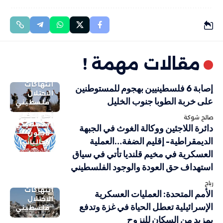
مقالات مهمة !
انتهاكات
إصابة 6 فلسطينيين بهجوم للمستوطنين
الاحتلال
على خربة الطوبا جنوب الخليل
فلسطيني
أهم الاخبار
صالح شوكة
فلسطيني
دائرة اللاجئين ووكالة الغوث في الجبهة
لاجئون
الديمقراطية- إقليم الضفة…العملية
وجاليات
العسكرية في مخيم قلنديا تأتي في سياق
استهداف حق العودة والوجود الفلسطيني
رباح
انتهاكات
الأمم المتحدة: العمليات العسكرية
الاحتلال
الإسرائيلية تعطل الحياة في غزة وتدفع
فلسطيني
بمزيد من السكان للنزوح