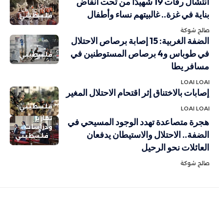
انتشال رفات 19 شهيدًا من تحت أنقاض
بناية في غزة.. غالبيتهم نساء وأطفال
فلسطيني
صالح شوكة
الضفة الغربية: 15 إصابة برصاص الاحتلال
في طوباس و4 برصاص المستوطنين في
فلسطيني
مسافر يطا
LOAI LOAI
إصابات بالاختناق إثر اقتحام الاحتلال المغير
فلسطيني
LOAI LOAI
تقارير
هجرة متصاعدة تهدد الوجود المسيحي في
ودراسات
الضفة.. الاحتلال والاستيطان يدفعان
فلسطيني
العائلات نحو الرحيل
صالح شوكة