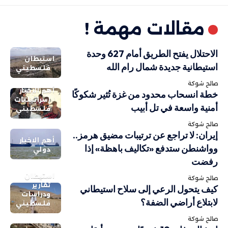
مقالات مهمة !
الاحتلال يفتح الطريق أمام 627 وحدة
استيطان
استيطانية جديدة شمال رام الله
فلسطيني
صالح شوكة
أهم الاخبار
خطة انسحاب محدود من غزة تُثير شكوكًا
إسرائيليات
أمنية واسعة في تل أبيب
فلسطيني
صالح شوكة
إيران: لا تراجع عن ترتيبات مضيق هرمز..
أهم الاخبار
وواشنطن ستدفع «تكاليف باهظة» إذا
دولي
رفضت
استيطان
صالح شوكة
تقارير
كيف يتحول الرعي إلى سلاح استيطاني
ودراسات
لابتلاع أراضي الضفة؟
فلسطيني
صالح شوكة