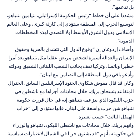
بل تدعمها”.
مشددا على أن خطط “رئيس الحكومة الإسرائيلي، بنيامين نتنياهو،
لتوسيع الحرب إلى المنطقة ستؤدي إلى كارثة كبرى، وعلى العالم
الإسلامي ودول الشرق الأوسط أولا التصدي لهذه المخططات
الدموية”.
وأضاف إردوغان إن “وقوع الدول التي تتشدق بالحرية وحقوق
الإنسان والعدالة أسيرة لشخص مريض عقليا مثل نتنياهو يعد أمرا
خطيرا وبائسا، وتركيا تقف بجانب الشعب اللبناني الشقيق ودولته
وأدعو باقي دول المنطقة إلى التضامن مع لبنان”.
وكان قد قال مفوض شكاوى الجنود الإسرائيليين السابق، الجنرال
المتقاعد يتسحاق بريك، خلال محادثات أجراها مع ناشطين في
حزب الليكود الذي يتزعمه نتنياهو، إنه في حال قررت حكومة
نتنياهو شن حرب واسعة على لبنان، فإنها ستؤدي إلى “خراب
الهيكل الثالث” حسب تعبيره.
واتهم بريك، خلال محادثات مع ناشطي الليكود، نتنياهو والوزراء
في حكومته بأنهم “قد يشنون حربا في الشمال لاعتبارات سياسية