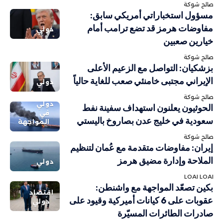
صالح شوكة
مسؤول استخباراتي أمريكي سابق:
مفاوضات هرمز قد تضع ترامب أمام
دولي
خيارين صعبين
صالح شوكة
بزشكيان: التواصل مع الزعيم الأعلى
الإيراني مجتبى خامنئي صعب للغاية حالياً
دولي
صالح شوكة
دولي
الحوثيون يعلنون استهداف سفينة نفط
في
سعودية في خليج عدن بصاروخ باليستي
المواجهة
صالح شوكة
إيران: مفاوضات متقدمة مع عُمان لتنظيم
الملاحة وإدارة مضيق هرمز
دولي
LOAI LOAI
بكين تصعّد المواجهة مع واشنطن:
اقتصاد
عقوبات على 6 كيانات أميركية وقيود على
دولي
صادرات الطائرات المسيّرة