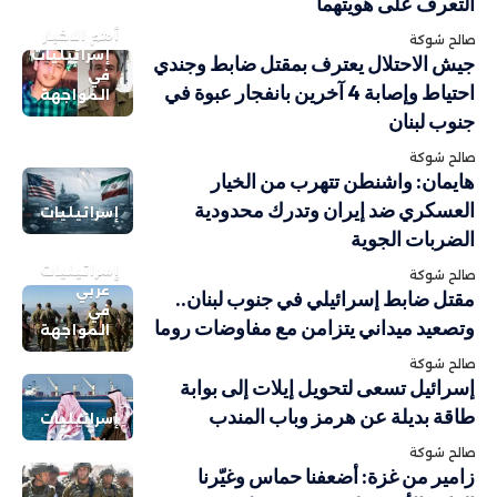
التعرف على هويتهما
أهم الاخبار
صالح شوكة
إسرائيليات
جيش الاحتلال يعترف بمقتل ضابط وجندي
في
احتياط وإصابة 4 آخرين بانفجار عبوة في
المواجهة
جنوب لبنان
صالح شوكة
هايمان: واشنطن تتهرب من الخيار
العسكري ضد إيران وتدرك محدودية
إسرائيليات
الضربات الجوية
إسرائيليات
صالح شوكة
عربي
مقتل ضابط إسرائيلي في جنوب لبنان..
في
وتصعيد ميداني يتزامن مع مفاوضات روما
المواجهة
صالح شوكة
إسرائيل تسعى لتحويل إيلات إلى بوابة
طاقة بديلة عن هرمز وباب المندب
إسرائيليات
صالح شوكة
زامير من غزة: أضعفنا حماس وغيّرنا