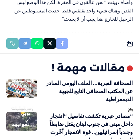
وأضاف بينت: “نحن عالقون في الحفرة، لكن هذا الوضع ليس
القدر، وهناك شيء واحد يقلقني فقط: حديث المستوطنين عن
الرحيل للخارج. هذا يجب أن لا يحدث.”
مقالات مهمة !
إسرائيليات
الصحافة العبرية… الملف اليومي الصادر
الصحافة
عن المكتب الصحافي التابع للجبهة
العبرية
الديمقراطية
إسرائيليات
رباح
عربي
“مصادر عبرية تكشف تفاصيل “انفجار
في
داخل مبنى في جنوب لبنان يقتل ضابطاً
المواجهة
وجندياً إسرائيليين.. قوة الانفجار أخّرت