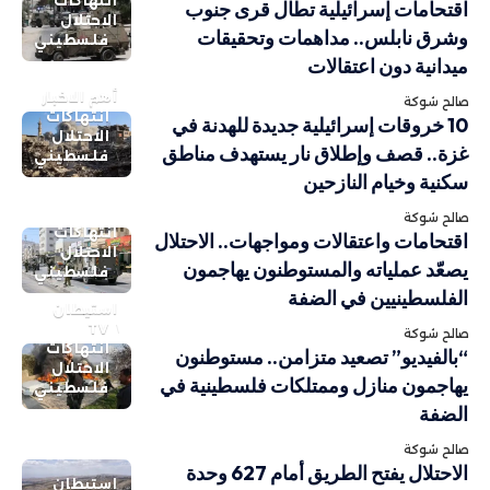
انتهاكات
اقتحامات إسرائيلية تطال قرى جنوب
الاحتلال
وشرق نابلس.. مداهمات وتحقيقات
فلسطيني
ميدانية دون اعتقالات
أهم الاخبار
صالح شوكة
انتهاكات
10 خروقات إسرائيلية جديدة للهدنة في
الاحتلال
غزة.. قصف وإطلاق نار يستهدف مناطق
فلسطيني
سكنية وخيام النازحين
صالح شوكة
انتهاكات
اقتحامات واعتقالات ومواجهات.. الاحتلال
الاحتلال
يصعّد عملياته والمستوطنون يهاجمون
فلسطيني
الفلسطينيين في الضفة
استيطان
TV
صالح شوكة
انتهاكات
“بالفيديو” تصعيد متزامن.. مستوطنون
الاحتلال
يهاجمون منازل وممتلكات فلسطينية في
فلسطيني
الضفة
صالح شوكة
الاحتلال يفتح الطريق أمام 627 وحدة
استيطان