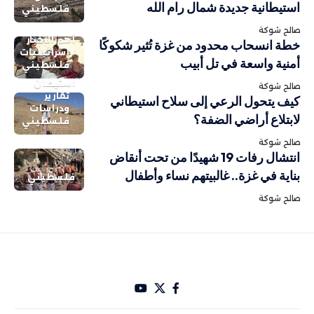
استيطانية جديدة شمال رام الله
فلسطيني
صالح شوكة
أهم الاخبار
خطة انسحاب محدود من غزة تُثير شكوكًا
إسرائيليات
أمنية واسعة في تل أبيب
فلسطيني
استيطان
صالح شوكة
تقارير
كيف يتحول الرعي إلى سلاح استيطاني
ودراسات
لابتلاع أراضي الضفة؟
فلسطيني
صالح شوكة
انتشال رفات 19 شهيدًا من تحت أنقاض
بناية في غزة.. غالبيتهم نساء وأطفال
فلسطيني
صالح شوكة