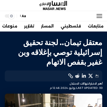
Aa
متابعات
فلسطيني
المسار
تقارير
منوعات
معتقل تيمان.. لجنة تحقيق
إسرائيلية توصي بإغلاقه وبن
غفير بقفص الاتهام
أهم الاخبار
انتهاكات الاحتلال
LAST UPDATED: 30 يوليو، 2024 12:46 م