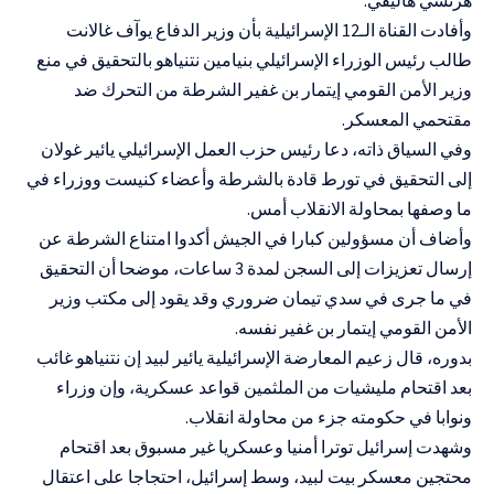
وأفادت القناة الـ12 الإسرائيلية بأن وزير الدفاع يوآف غالانت
طالب رئيس الوزراء الإسرائيلي بنيامين نتنياهو بالتحقيق في منع
وزير الأمن القومي إيتمار بن غفير الشرطة من التحرك ضد
مقتحمي المعسكر.
وفي السياق ذاته، دعا رئيس حزب العمل الإسرائيلي يائير غولان
إلى التحقيق في تورط قادة بالشرطة وأعضاء كنيست ووزراء في
ما وصفها بمحاولة الانقلاب أمس.
وأضاف أن مسؤولين كبارا في الجيش أكدوا امتناع الشرطة عن
إرسال تعزيزات إلى السجن لمدة 3 ساعات، موضحا أن التحقيق
في ما جرى في سدي تيمان ضروري وقد يقود إلى مكتب وزير
الأمن القومي إيتمار بن غفير نفسه.
بدوره، قال زعيم المعارضة الإسرائيلية يائير لبيد إن نتنياهو غائب
بعد اقتحام مليشيات من الملثمين قواعد عسكرية، وإن وزراء
ونوابا في حكومته جزء من محاولة انقلاب.
وشهدت إسرائيل توترا أمنيا وعسكريا غير مسبوق بعد اقتحام
محتجين معسكر بيت لبيد، وسط إسرائيل، احتجاجا على اعتقال