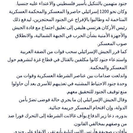
جنود متهمين بالتنكيل بأسير فلسطيني والاعتداء عليه جنسيا.
وكان نحو 1200 إسرائيلي حاصروا المعسكر والمحكمة العسكرية
المتاخمة له وطالبوا بالإفراج عن الجنود المحتجزين، ليدفع ذلك
رئيس الأركان هرتسي هليفي إلى تعليق اجتماع مع قادة الجيش
والأجهزة الأمنية بشأن الحرب في الجبهة الشمالية، والانطلاق
صوب المعسكر.
كما قرر الجيش الإسرائيلي سحب قوات من الضفة الغربية
واستدعاء جنود كانوا مكلفين بالقتال في قطاع غزة لنشرهم حول
المعسكر والمحكمة.
واندلعت صدامات بين عناصر الشرطة العسكرية وقوات من
وحدة جنود الاحتياط المشتبه في تعذيبهم للأسرى بعد أن حاولوا
منع توقيف الجنود للتحقيق معهم.
وقال الجيش الإسرائيلي إن ما يجري حالة فوضى تضرّ بأمن
الدولة، وإن اقتحام المعسكر جريمة جنائية.
بدوره، دعا زير الدفاع يوآف غالانت الشرطة إلى التحرك فورا ضد
من وصفهم بمخالفي القانون.
وأفادت صحيفة هآرتس الإسرائيلية بأنه تقرر الإبقاء على جندي