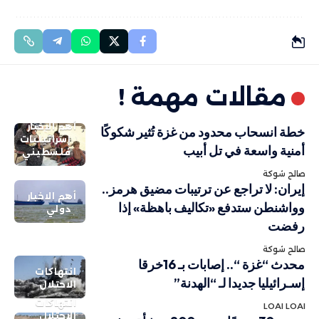
مقالات مهمة !
أهم الاخبار
خطة انسحاب محدود من غزة تُثير شكوكًا
إسرائيليات
أمنية واسعة في تل أبيب
فلسطيني
صالح شوكة
إيران: لا تراجع عن ترتيبات مضيق هرمز..
أهم الاخبار
وواشنطن ستدفع «تكاليف باهظة» إذا
دولي
رفضت
صالح شوكة
محدث “غزة “.. إصابات بـ 16خرقا
انتهاكات
إسـرائيليا جديدا لـ “الهدنة”
الاحتلال
انتهاكات
LOAI LOAI
الاحتلال