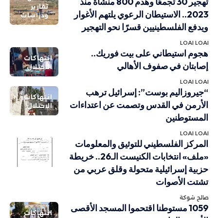
تهجير 30 تجمعًا وهدم 800 منشأة منذ
تقارير
2023.. الاستيطان الرعوي يلتهم الأغوار
ودراسات
ويدفع الفلسطينيين قسرًا نحو التهجير
LOAI LOAI
هجوم استيطاني على بيت فوريك..
انتهاكات
إصابتان في صفوف الأهالي
الاحتلال
LOAI LOAI
“جيروزاليم بوست”: إسرائيل ترهب
انتهاكات
الأرمن في القدس وتصمت عن اعتداءات
الاحتلال
المستوطنين
LOAI LOAI
أهم الاخبار
المركز الفلسطيني للتوثيق والمعلومات
تقارير
«ملف» انتخابات الكنيست الـ26.. خريطة
ودراسات
حزبية إسرائيلية متحولة وقلق عربي من
تشتت الأصوات
صالح شوكة
1059 مستوطنا اقتحموا المسجد الأقصى
انتهاكات