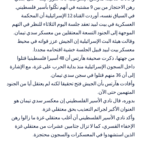
رهن الاحتجاز من بين 9 مشتبه في أنهم نكّلوا بأسير فلسطيني.
في السياق نفسه، أوردت القناة 12 الإسرائيلية أن المحكمة
العسكرية في بيت لبيد تعقد جلسة اليوم الثلاثاء للنظر في التهم
الموجهة إلى الجنود التسعة المعتقلين من معسكر سدي تيمان.
وقالت هيئة البث الإسرائيلية إن الجيش عزز قواته في محيط
معسكر بيت لبيد قبيل الجلسة خشية اقتحامه مجددا.
من جهتها، ذكرت صحيفة هآرتس أن 48 أسيرا فلسطينيا قتلوا
داخل السجون الإسرائيلية منذ بداية الحرب على غزة، مع الإشارة
إلى أن 36 منهم قتلوا في سجن سدي تيمان.
وأفادت هآرتس بأن الجيش فتح تحقيقا لكنه لم يعتقل أيا من الجنود
المتهمين حتى الآن.
بدوره، قال نادي الأسير الفلسطيني إن معكسر سدي تيمان هو
العنوان الأكبر لجرائم التعذيب بحق معتقلي غزة.
وأكد نادي الأسير الفلسطيني أن أغلب معتقلي غزة ما زالوا رهن
الإخفاء القسري، كما لا تزال جثامين عشرات من معتقلي غزة
الذين استشهدوا في المعسكرات والسجون محتجزة.