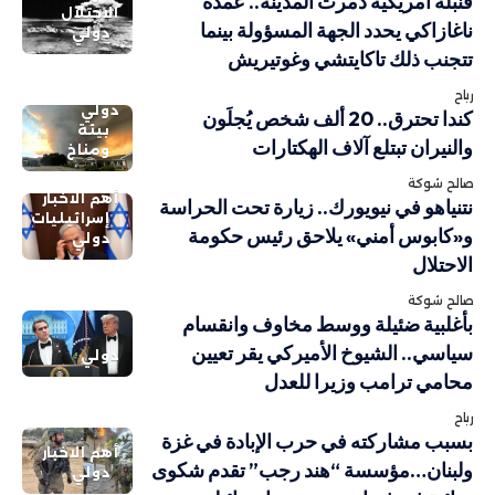
قنبلة أمريكية دمرت المدينة.. عمدة
الاحتلال
ناغازاكي يحدد الجهة المسؤولة بينما
دولي
تتجنب ذلك تاكايتشي وغوتيريش
رباح
دولي
كندا تحترق.. 20 ألف شخص يُجلَون
بيئة
والنيران تبتلع آلاف الهكتارات
ومناخ
صالح شوكة
أهم الاخبار
نتنياهو في نيويورك.. زيارة تحت الحراسة
إسرائيليات
و«كابوس أمني» يلاحق رئيس حكومة
دولي
الاحتلال
صالح شوكة
بأغلبية ضئيلة ووسط مخاوف وانقسام
سياسي.. الشيوخ الأميركي يقر تعيين
دولي
محامي ترامب وزيرا للعدل
رباح
بسبب مشاركته في حرب الإبادة في غزة
أهم الاخبار
ولبنان…مؤسسة “هند رجب” تقدم شكوى
دولي