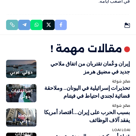
في أصعب أيامه.
مقالات مهمة !
إيران وعُمان تقتربان من اتفاق ملاحي
جديد في مضيق هرمز
دولي
عربي
صالح شوكة
تحذيرات إسرائيلية في اليونان.. وملاحقة
إسرائيليات
قضائية لجندي احتياط في فيتنام
دولي
صالح شوكة
بسبب الحرب على إيران…أقتصاد أمريكا
اقتصاد
يفقد آلاف الوظائف
دولي
LOAI LOAI
انتهاكات