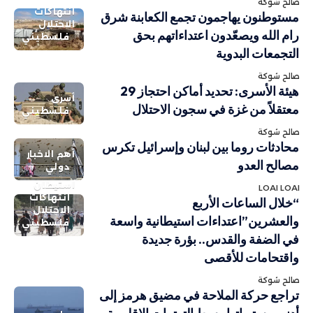
صالح شوكة
انتهاكات
مستوطنون يهاجمون تجمع الكعابنة شرق
الاحتلال
رام الله ويصعّدون اعتداءاتهم بحق
فلسطيني
التجمعات البدوية
صالح شوكة
هيئة الأسرى: تحديد أماكن احتجاز 29
أسرى
معتقلاً من غزة في سجون الاحتلال
فلسطيني
صالح شوكة
محادثات روما بين لبنان وإسرائيل تكرس
أهم الاخبار
مصالح العدو
دولي
استيطان
LOAI LOAI
انتهاكات
“خلال الساعات الأربع
الاحتلال
والعشرين”اعتداءات استيطانية واسعة
فلسطيني
في الضفة والقدس.. بؤرة جديدة
واقتحامات للأقصى
صالح شوكة
تراجع حركة الملاحة في مضيق هرمز إلى