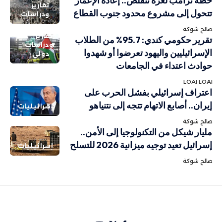
خطة ترامب لغزة تتقلص.. إعادة الإعمار
تقارير
تتحول إلى مشروع محدود جنوب القطاع
ودراسات
صالح شوكة
تقارير
تقرير حكومي كندي: 95.7% من الطلاب
ودراسات
الإسرائيليين واليهود تعرضوا أو شهدوا
دولي
حوادث اعتداء في الجامعات
LOAI LOAI
اعتراف إسرائيلي بفشل الحرب على
إيران.. أصابع الاتهام تتجه إلى نتنياهو
إسرائيليات
صالح شوكة
مليار شيكل من التكنولوجيا إلى الأمن..
إسرائيل تعيد توجيه ميزانية 2026 للتسلح
إسرائيليات
صالح شوكة