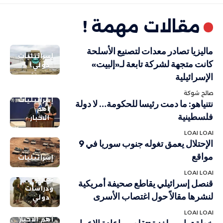
مقالات مهمة !
ماليزيا تصادر معدات لتصنيع الأسلحة
إسرائيليات
كانت متجهة لشركة تابعة لـ«إلبيت»
دولي
الإسرائيلية
صالح شوكة
إسرائيليات
نتنياهو: ما دمت رئيسا للحكومة… لا دولة
أهم
فلسطينية
الاخبار
LOAI LOAI
الإحتلال يعمق تغوله جنوب سوريا في 9
مواقع
إسرائيليات
LOAI LOAI
تقارير
قنصل إسرائيلي يقاطع صحيفة أمريكية
ودراسات
لنشرها مقالاً حول اغتصاب الأسرى
دولي
LOAI LOAI
أهم الاخبار