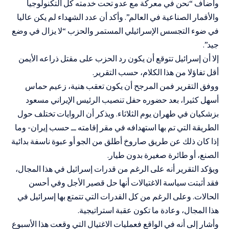
وأضاف “نحن في معركة مع عدو تحت خدمته كل التكنولوجيا
والأقمار الصناعية في العالم”. وأكد أن عدد الشهداء لم يكن عاليا
في ضوء التجسس الإسرائيلي المستمر والحزب “لا يزال في وضع
جيد”.
إلا أن إسرائيل تتوقع أن يكون رد الحزب على مقتل ذراعه الأيمن
أقل تفاؤلا من هذا الكلام، حسب التقرير.
ووفق التقرير فمن المرجح أن يكون تعقب هنية، زعيم حماس
أسهل كثيرا، بعد حضوره حفل تنصيب الرئيس الإيراني مسعود
بزشكيان في طهران يوم الثلاثاء. ويذكر أن الروايات تختلف حول
الطريقة التي تم بها استهدافه في مقر إقامته ــ حسب إيران- وما
إذا كان ذلك عن طريق صاروخ أطلق من الجو أو عبوة ناسفة بدائية
الصنع، أو طائرة صغيرة بدون طيار.
ويؤكد التقرير أنه على الرغم من قدرات إسرائيل في هذا المجال،
فقد أثبتت سياسة الاغتيالات أنها حل قصير الأجل وفي أحسن
الحالات. وعلى الرغم من كل القدرات التي تتمتع بها إسرائيل في
هذا المجال، وعادة ما تكون عقبة استراتيجية.
وأشار إلى أنه في الواقع فعمليات الاغتيال التي وقعت هذا الأسبوع