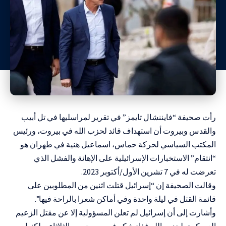
رأت صحيفة “فايننشال تايمز” في تقرير لمراسليها في تل أبيب
والقدس وبيروت أن استهداف قائد لحزب الله في بيروت، ورئيس
المكتب السياسي لحركة حماس، اسماعيل هنية في طهران هو
“انتقام” الاستخبارات الإسرائيلية على الإهانة والفشل الذي
تعرضت له في 7 تشرين الأول/أكتوبر 2023.
وقالت الصحيفة إن “إسرائيل قتلت اثنين من المطلوبين على
قائمة القتل في ليلة واحدة وفي أماكن شعرا بالراحة فيها”.
وأشارت إلى أن إسرائيل لم تعلن المسؤولية إلا عن مقتل الزعيم
العسكري لحزب الله فؤاد شكر في بيروت يوم الثلاثاء، ولكنها