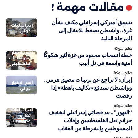
مقالات مهمة !
تنسيق أميركي إسرائيلي مكثف بشأن
إسرائيليات
غزة.. واشنطن تضغط للانتقال إلى
دولي
المرحلة التالية
صالح شوكة
أهم الاخبار
خطة انسحاب محدود من غزة تُثير شكوكًا
إسرائيليات
أمنية واسعة في تل أبيب
فلسطيني
صالح شوكة
إيران: لا تراجع عن ترتيبات مضيق هرمز..
أهم الاخبار
وواشنطن ستدفع «تكاليف باهظة» إذا
دولي
رفضت
صالح شوكة
إسرائيليات
“التهور”.. بند قضائي إسرائيلي لتخفيف
تقارير
جرائم قتل الفلسطينيين وإفلات
ودراسات
المستوطنين والشرطة من العقاب