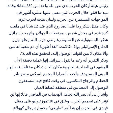
رئيس هيئة أركان الحرب لدى نص الله واحدا من 350 مقاتلا وقائدا
ميدانيا قتلوا خلال الحرب التي مضى عليها عشرة أشهر في
المواجهات المستمرة بين الحزب ولبنان نتيجة لحرب غزة.
وكان مقتل شكر ردا على الصاروخ الذي قتل 12 شابا في ملعب
كرة قدم في مجدل شمس، بمرتفعات الجولان. واتهمت إسرائيل
شكر بالمسؤولية عن العملية، رغم نفي حزب الله. وعلق وزير
الدفاع الإسرائيلي يواف غالانت: “لقد أظهرنا أن دم شعبنا له ثمن
وألا مكان لا يمن لقواتنا الوصول إليه، لتحقيق هذه الغاية”.
وذكر التقرير أنه رغم ما تقول إسرائيل إنها عملية دقيقة إلا أن
المشهد في الضاحية الجنوبية مكان الحادث كان مختلفا، فقد انهار
المبنى المستهدف وأحدث أضرارا للمجمع السكني منه وتناثر
الحطام والزجاج المكسور، في وقت كافح فيه المسعفون
للوصول إلى المصابين في منطقة غطاها الغبار.
وأشار إلى أن نصر الله تجاهل الهجمات في الماضي قائلا إنها لن
تؤثر على تصميم الحزب. وعلق في 10 تموز/يوليو على مقتل
قيادي في الحزب إن هذا أمر “طبيعي” وخسارة رجال كهؤلاء.