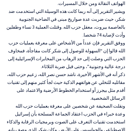
الهواتف النقالة ومن خلال المسيرات.
ويشير التقرير إلى أنه ربما كانت هذه الوسيلة التي استخدمت ضد
شكر، حيث ضربت عدة صواريخ مبنى في الضاحية الجنوبية
بالعاصمة بيروت، معقل حزب الله. وقتلت العملية 3 نساء وطفلين
وأدت لإصابة 74 شخصا.
ووفق التقرير فإن عدداً من الأشخاص على معرفة بعمليات حزب
الله قالوا إن “السهولة للوصول إلى شكر كانت مفاجأة، فمخاوف
الحزب التي وصلت إلى حد الرهاب من المخابرات الإسرائيلية إلى
درجة عالية وجنونية”، وحتى قبل ضربة الثلاثاء.
ذكر أنه في الأشهر الأخيرة، ناشد حسن نصر الله، زعيم حزب الله،
مقاتليه للتخلي عن هواتفهم الذكية حيث لجأ كثير منهم إلى تقنيات
أقدم مثل بيجرز أو استخدام الخطوط الأرضية والاعتماد على
الرسائل الشخصية.
ونقلت الصحيفة عن شخصين على معرفة بعمليات حزب الله
وعدة خبراء في الحزب اعتقاد الجماعة المسلحة بأن إسرائيل
استخدمت تقنيات التعرف على الصوت وبرمجيات الرقابة والذكاء
الاصطناعي والجواسيس على الأرض. وكان شكر الذي وصف بانه