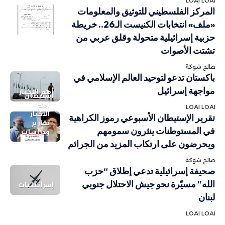
LOAI LOAI
أهم الاخبار
المركز الفلسطيني للتوثيق والمعلومات
تقارير
«ملف» انتخابات الكنيست الـ26.. خريطة
ودراسات
حزبية إسرائيلية متحولة وقلق عربي من
تشتت الأصوات
صالح شوكة
باكستان تدعو لتوحيد العالم الإسلامي في
مواجهة إسرائيل
أهم الاخبار
استيطان
أهم
LOAI LOAI
الاخبار
تقرير الإستيطان الأسبوعي رموز الكراهية
تقارير
في المستوطنات ينثرون سمومهم
ودراسات
ويحرضون على ارتكاب المزيد من الجرائم
صالح شوكة
صحيفة إسرائيلية تدعي إطلاق “حزب
الله” مسيّرة نحو جيش الاحتلال جنوبي
إسرائيليات
لبنان
LOAI LOAI