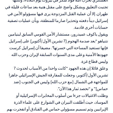
تجنبت التعليق وبشكل واضح على مقتل هنية بعد ساعات قليلة في
طهران. إلا أن عملية القتل المزدوجة يرى فيها مسؤولو الأمن في
إسرائيل ديناً دفعته وتحذيرا صارما للمنطقة، وبأن عمليات تصفية
حسابات أخرى قادمة.
ويقول ياكوف عميدرور، مستشار الأمن القومي السابق لبنيامين
نتنياهو “بعد صدمة الهجوم [7 تشرين الأول/أكتوبر] على إسرائيل
فإنها تستعيد المساحة التي خسرتها”. مضيفا أن إسرائيل كرست
جهودها الأمنية وعلى مدى السنوات السابقة لإيران وحزب الله
وليس قطاع غزة.
وعلق قائلا إن هذه الجهود “كانت واحدا من الأسباب لحدوث 7
تشرين الأول/أكتوبر، وجعلت للمفارقة الجيش الإسرائيلي جاهزا
للمواجهة في الشمال [مع حزب الله] وليس في الجنوب [ضد
حماس]” و “نحصد ثمار هذا الآن”.
وظلت الاغتيالات جزءا من أسلوب المخابرات الإسرائيلية أو
الموساد، حيث أطلقت النيران في الشوارع على علماء الذرة
الإيرانيين وتم تسميم مسؤولي حماس في الفنادق أو انفجرت بهم