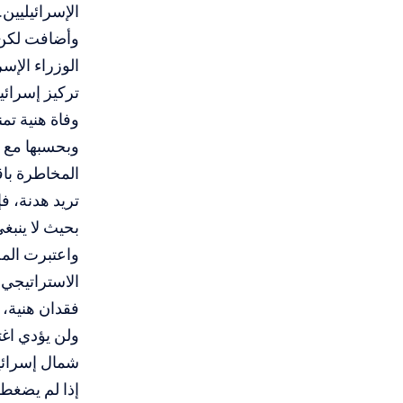
الإسرائيليين.
وأضافت لكن م
الوزراء الإس
تركيز إسرائي
وفاة هنية تم
وبحسبها مع ع
المخاطرة باق
تريد هدنة، ف
بحيث لا ينبغي
واعتبرت المجل
الاستراتيجي 
فقدان هنية،
ولن يؤدي اغت
شمال إسرائيل
إذا لم يضغط 