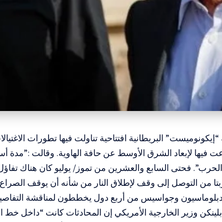
يكونوميست” البريطانية افتتاحية تناولت فيها تطورات الاغتيالات
 فيها لإبعاد الشرق الأوسط عن حافة الهاوية. وقالت :”مدة أس
لحرب”. فحتى السابع والعشرين من تموز/ يوليو كان هناك تفاؤل 
ا من التوصل إلى وقف لإطلاق النار من شأنه أن يوقف الصراع ا
دبلوماسيون وجواسيس من أربع دول يخططون لمناقشة التفاصيل
بلينكن وزير الخارجية الأمريكي إن المحادثات كانت “داخل خط ال