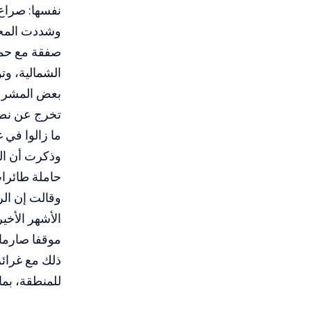
نفسها: صراع 
وشددت المجلة
صفقة مع حما
الشمالية، وت
بعض المشرعي
تخرج عن نطا
ما زالوا في غ
وذكرت أن الو
حاملة طائرات
وقالت إن الر
الأشهر الأخي
موقفا صارما 
ذلك مع غرائز
للمنطقة، بما