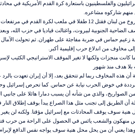
سرائيليون والفلسطينيون باستعارة كرة القدم الأمريكية في محادث
 منهم شاركوه مشاعره.
ثم أطلق صاروخ من لبنان فقتل 12 طفلا في ملعب لكرة القدم في 
 الضاحية الجنوبية لبيروت، واغتالت قياديا في حزب الله، وبع
ة زعيم حماس في ضربة مفاجئة على طهران. ثم تحولت الآمال
 إلى مخاوف من اندلاع حرب إقليمية أكبر.
بما كانت منجزات ولكنها لا تغير الموقف الاستراتيجي الكئيب لإس
 بلا هدف منذ شهور
 أن هذه المخاوف ربما لم تتحقق بعد، إلا أن إيران تعهدت بالرد ع
ترددة في خوض الحرب نيابة عن حماس. كما تحرص إسرائيل وح
 الصواريخ، والذي من شأنه أن يسبب دمارا هائلا على جانبي ال
 أن الطريق إلى تجنب مثل هذا الصراع يبدأ بوقف إطلاق النار في
 هنية سوف يوقف المحادثات مع إسرائيل مؤقتا. ولكنه لن يغير 
 منهكون والشعب يائس في الحصول على الراحة من حرب قتل
وهذا يعني أن من يحل محل هنية سوف يواجه نفس الدافع لإبرا