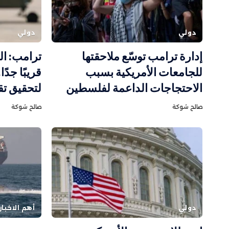
دولي
دولي
إدارة ترامب توسّع ملاحقتها
ترامب: ال
للجامعات الأمريكية بسبب
قريبًا جدً
الاحتجاجات الداعمة لفلسطين
لتحقيق تق
صالح شوكة
صالح شوكة
دولي
أهم الاخبار