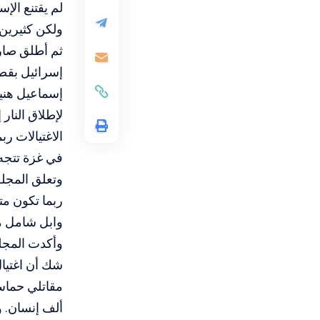
لم يقتنع الإ
ولكن كثيرين
إسرائيل بقصف
إسماعيل هني
لإطلاق النار
الاغتيالات ر
في غزة تتجه
وتعلق المجلة
ربما تكون م
وابل شامل من
وأكدت المجلة
شك أن اغتيال
مقاتلي حماس
ألف إنسان. 