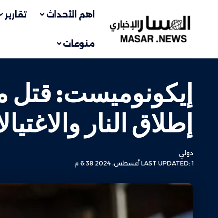
اهم الأحداث
تقارير
منوعات
إيكونوميست: قتل م
إطلاق النار والاغتيا
دولي
LAST UPDATED: 1 أغسطس، 2024 6:38 م