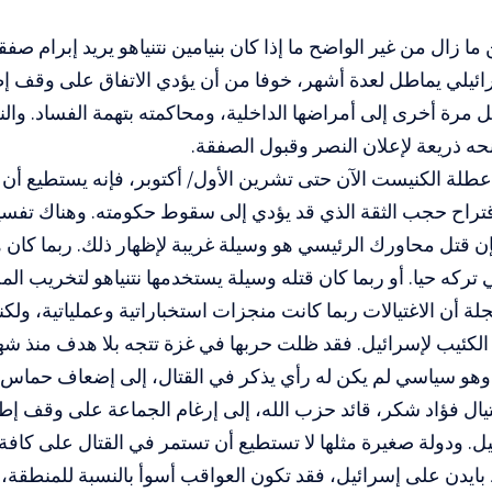
ا زال من غير الواضح ما إذا كان بنيامين نتنياهو يريد إبرام ص
رائيلي يماطل لعدة أشهر، خوفا من أن يؤدي الاتفاق على وقف إط
ل مرة أخرى إلى أمراضها الداخلية، ومحاكمته بتهمة الفساد. والن
نحه ذريعة لإعلان النصر وقبول الصفقة.
طلة الكنيست الآن حتى تشرين الأول/ أكتوبر، فإنه يستطيع أن
تراح حجب الثقة الذي قد يؤدي إلى سقوط حكومته. وهناك تفسير
إن قتل محاورك الرئيسي هو وسيلة غريبة لإظهار ذلك. ربما كان هني
 تركه حيا. أو ربما كان قتله وسيلة يستخدمها نتنياهو لتخريب الم
ة أن الاغتيالات ربما كانت منجزات استخباراتية وعملياتية، ولكنه
الكئيب لإسرائيل. فقد ظلت حربها في غزة تتجه بلا هدف منذ شهو
 وهو سياسي لم يكن له رأي يذكر في القتال، إلى إضعاف حماس
يال فؤاد شكر، قائد حزب الله، إلى إرغام الجماعة على وقف إطل
. ودولة صغيرة مثلها لا تستطيع أن تستمر في القتال على كافة ال
بايدن على إسرائيل، فقد تكون العواقب أسوأ بالنسبة للمنطقة، 