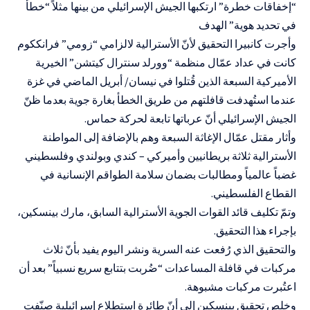
“إخفاقات خطرة” ارتكبها الجيش الإسرائيلي من بينها مثلاً “خطأ
في تحديد هوية” الهدف
وأجرت كانبيرا التحقيق لأنّ الأسترالية لالزامي “زومي” فرانككوم
كانت في عداد عمّال منظمة “وورلد سنترال كيتشن” الخيرية
الأميركية السبعة الذين قُتلوا في نيسان/ أبريل الماضي في غزة
عندما استُهدفت قافلتهم من طريق الخطأ بغارة جوية بعدما ظنّ
الجيش الإسرائيلي أنّ عرباتها تابعة لحركة حماس.
وأثار مقتل عمّال الإغاثة السبعة وهم بالإضافة إلى المواطنة
الأسترالية ثلاثة بريطانيين وأميركي – كندي وبولندي وفلسطيني
غضباً عالمياً ومطالبات بضمان سلامة الطواقم الإنسانية في
القطاع الفلسطيني.
وتمّ تكليف قائد القوات الجوية الأسترالية السابق، مارك بينسكين،
بإجراء هذا التحقيق.
والتحقيق الذي رُفعت عنه السرية ونشر اليوم يفيد بأنّ ثلاث
مركبات في قافلة المساعدات “ضُربت بتتابع سريع نسبياً” بعد أن
اعتُبرت مركبات مشبوهة.
وخلص تحقيق بينسكين إلى أنّ طائرة استطلاع إسرائيلية صنّفت