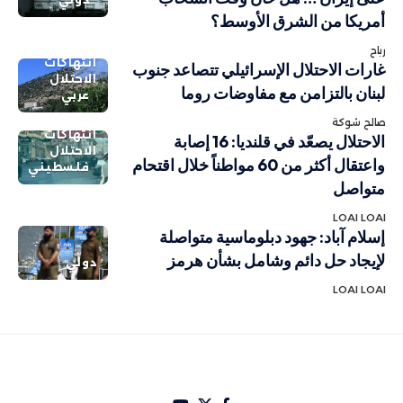
أمريكا من الشرق الأوسط؟
رباح
انتهاكات
غارات الاحتلال الإسرائيلي تتصاعد جنوب
الاحتلال
لبنان بالتزامن مع مفاوضات روما
عربي
صالح شوكة
انتهاكات
الاحتلال يصعّد في قلنديا: 16 إصابة
الاحتلال
واعتقال أكثر من 60 مواطناً خلال اقتحام
فلسطيني
متواصل
LOAI LOAI
إسلام آباد: جهود دبلوماسية متواصلة
لإيجاد حل دائم وشامل بشأن هرمز
دولي
LOAI LOAI