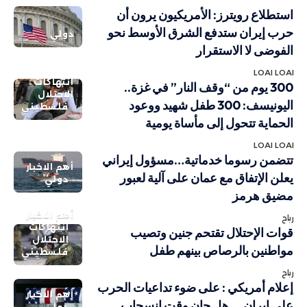
استطلاع رويترز: الأمريكيون يرون أن
حرب إيران ستدفع الشرق الأوسط نحو
دولي
الفوضى لا الاستقرار
LOAI LOAI
انتهاكات
300 يوم من “وقف النار” في غزة..
الاحتلال
اليونيسف: 300 طفل شهيد ووعود
فلسطيني
الحماية تتحول إلى مأساة يومية
LOAI LOAI
تتضمن رسوما خدماتية…مسؤول إيراني
أهم الاخبار
يعلن الإتفاق مع عمان على آلية لعبور
دولي
مضيق هرمز
أهم الاخبار
رباح
انتهاكات
قوات الإحتلال تقتحم جنين وتصيب
الاحتلال
مواطنين بالرصاص بينهم طفل
فلسطيني
رباح
إعلام أمريكي : على ضوء تداعيات الحرب
أهم الاخبار
على إيران … هل حان وقت انسحاب
دولي