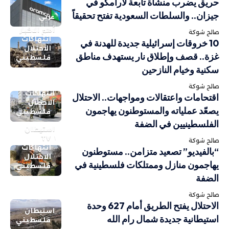
حريق يضرب منشأة تابعة لأرامكو في
جيزان.. والسلطات السعودية تفتح تحقيقاً
عربي
أهم الاخبار
صالح شوكة
انتهاكات
10 خروقات إسرائيلية جديدة للهدنة في
الاحتلال
غزة.. قصف وإطلاق نار يستهدف مناطق
فلسطيني
سكنية وخيام النازحين
صالح شوكة
انتهاكات
اقتحامات واعتقالات ومواجهات.. الاحتلال
الاحتلال
يصعّد عملياته والمستوطنون يهاجمون
فلسطيني
الفلسطينيين في الضفة
استيطان
TV
صالح شوكة
انتهاكات
“بالفيديو” تصعيد متزامن.. مستوطنون
الاحتلال
يهاجمون منازل وممتلكات فلسطينية في
فلسطيني
الضفة
صالح شوكة
الاحتلال يفتح الطريق أمام 627 وحدة
استيطان
استيطانية جديدة شمال رام الله
فلسطيني