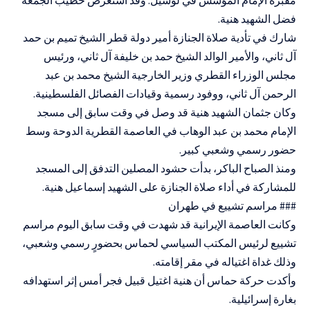
مقبرة الإمام المؤسس في لوسيل. وقد استعرض خطيب الجمعة
فضل الشهيد هنية.
شارك في تأدية صلاة الجنازة أمير دولة قطر الشيخ تميم بن حمد
آل ثاني، والأمير الوالد الشيخ حمد بن خليفة آل ثاني، ورئيس
مجلس الوزراء القطري وزير الخارجية الشيخ محمد بن عبد
الرحمن آل ثاني، ووفود رسمية وقيادات الفصائل الفلسطينية.
وكان جثمان الشهيد هنية قد وصل في وقت سابق إلى مسجد
الإمام محمد بن عبد الوهاب في العاصمة القطرية الدوحة وسط
حضور رسمي وشعبي كبير.
ومنذ الصباح الباكر، بدأت حشود المصلين التدفق إلى المسجد
للمشاركة في أداء صلاة الجنازة على الشهيد إسماعيل هنية.
### مراسم تشييع في طهران
وكانت العاصمة الإيرانية قد شهدت في وقت سابق اليوم مراسم
تشييع لرئيس المكتب السياسي لحماس بحضورٍ رسمي وشعبي،
وذلك غداة اغتياله في مقر إقامته.
وأكدت حركة حماس أن هنية اغتيل قبيل فجر أمس إثر استهدافه
بغارة إسرائيلية.