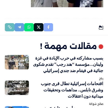
مقالات مهمة !
بسبب مشاركته في حرب الإبادة في غزة
أهم الاخبار
ولبنان…مؤسسة “هند رجب” تقدم شكوى
دولي
جنائية في فيتنام ضد جندي إسرائيلي
رباح
انتهاكات
اقتحامات إسرائيلية تطال قرى جنوب
الاحتلال
وشرق نابلس.. مداهمات وتحقيقات
فلسطيني
ميدانية دون اعتقالات
صالح شوكة